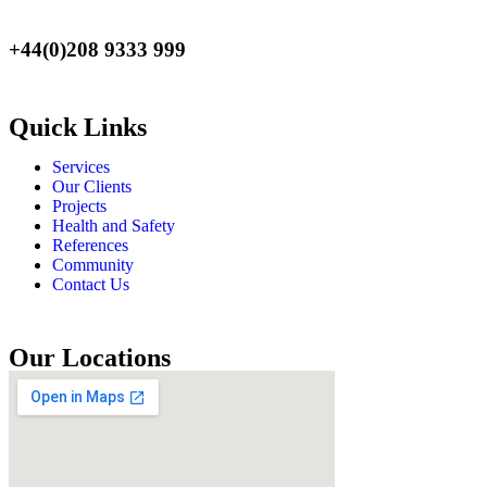
+44(0)208 9333 999
Quick Links
Services
Our Clients
Projects
Health and Safety
References
Community
Contact Us
Our Locations