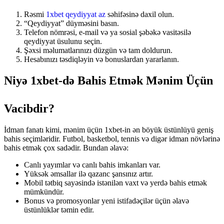
Rəsmi
1xbet qeydiyyat az
səhifəsinə daxil olun.
“Qeydiyyat” düyməsini basın.
Telefon nömrəsi, e-mail və ya sosial şəbəkə vasitəsilə
qeydiyyat üsulunu seçin.
Şəxsi məlumatlarınızı düzgün və tam doldurun.
Hesabınızı təsdiqləyin və bonuslardan yararlanın.
Niyə 1xbet-də Bahis Etmək Mənim Üçün
Vacibdir?
İdman fanatı kimi, mənim üçün 1xbet-in ən böyük üstünlüyü geniş
bahis seçimləridir. Futbol, basketbol, tennis və digər idman növlərinə
bahis etmək çox sadədir. Bundan əlavə:
Canlı yayımlar və canlı bahis imkanları var.
Yüksək əmsallar ilə qazanc şansınız artır.
Mobil tətbiq sayəsində istənilən vaxt və yerdə bahis etmək
mümkündür.
Bonus və promosyonlar yeni istifadəçilər üçün əlavə
üstünlüklər təmin edir.