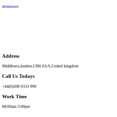
denmoore
Address
Middlesex,london,UB6 0AA,United kingdom
Call Us Todays
+44(0)208 9333 999
Work Time
08:00am 5:00pm