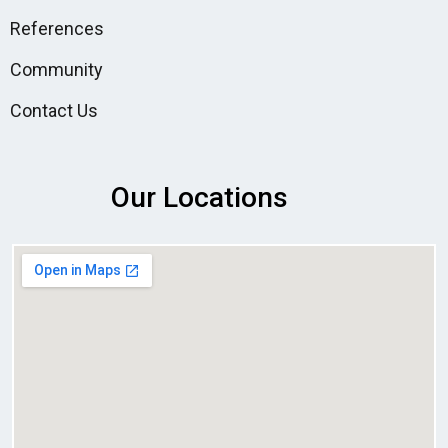
References
Community
Contact Us
Our Locations