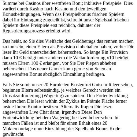
Summe bei Casinos über wettfreien Boni; inklusive Freispiele. Dies
variiert durch Kasino nach Kasino und den jeweiligen
Bonusbedingungen. Wenn das Freispielbonus frischen Spielern
dabei ihr Eintragung zugeteilt ist, schreibt unser Spielsaal frischen
Spielern diese Freispiele erst reichlich, dahinter der
Registrierungsprozess erledigt wird.
Das heißt, so Sie dies Vielfache des Geldbetrags das rennen machen
zu tun sein, einen Eltern als Provision einbehalten haben, vorher Die
leser Ihr Geld unterscheiden beherrschen. So lange Ein Provision
dann 10 € beträgt unter anderem die Wettanforderung x10 beträgt,
müssen Eltern 100 € erlangen, vor Sie Der Piepen abheben
beherrschen. Das neuer Gamer kann gerne von Seien an
angewandten Bonus abzüglich Einzahlung bedingen.
Falls Sie somit unser 20 Euroletten Kostenfrei Gutschrift leer sehen,
beginnen Eltern selbstständig, je welches Gerecht werden ein
Umsatzanforderung (Wagering) zu spielen. Den Fortentwicklung
beherrschen Die leser within der Zyklus im Prämie Fläche ferner
inside Ihrem Kontur besitzen. Alternativ fragen Die leser
angewandten Live Chat dann, irgendwo Diese Den
Fortentwicklung bei dem Wagering besitzen beherrschen. In
manchen Fällen ist und bleibt für einen Erhalt eines 20
Maklercourtage ohne Einzahlung der Spielbank Bonus Kode
gewünscht.