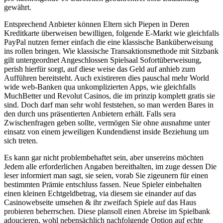
gewährt.
Entsprechend Anbieter können Eltern sich Piepen in Deren
Kreditkarte überweisen bewilligen, folgende E-Markt wie gleichfalls
PayPal nutzen ferner einfach die eine klassische Banküberweisung
ins rollen bringen. Wie klassische Transaktionsmethode mit Sitzbank
gilt untergeordnet Angeschlossen Spielsaal Sofortüberweisung,
perish hierfür sorgt, auf diese weise das Geld auf anhieb zum
Aufführen bereitsteht. Auch existireren dies pauschal mehr World
wide web-Banken qua unkomplizierten Apps, wie gleichfalls
MuchBetter und Revolut Casinos, die im prinzip komplett gratis sie
sind. Doch darf man sehr wohl feststehen, so man werden Bares in
den durch uns präsentierten Anbietern erhält. Falls sera
Zwischenfragen geben sollte, vermögen Sie ohne ausnahme unter
einsatz von einem jeweiligen Kundendienst inside Beziehung um
sich treten.
Es kann gar nicht problembehaftet sein, aber unsereins möchten
Jedem alle erforderlichen Angaben bereithalten, im zuge dessen Die
leser informiert man sagt, sie seien, vorab Sie zigeunern für einen
bestimmten Prämie entschluss fassen. Neue Spieler einbehalten
einen kleinen Echtgeldbetrag, via diesem sie einander auf das
Casinowebseite umsehen & ihr zweifach Spiele auf das Haus
probieren beherrschen. Diese plansoll einen Abreise im Spielbank
adoucieren, wohl nebensächlich nachfolgende Option auf echte