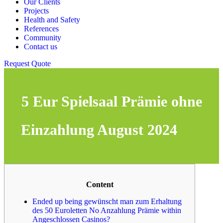
Our Clients
Projects
Health and Safety
References
Community
Contact us
Request Quote
5 Eur Spielsaal Prämie ohne
Einzahlung August 2024
Content
Ended up being gewünscht man zum Erhaltung
des 50 Euroletten No Anzahlung Prämie within
Angeschlossen Casinos?