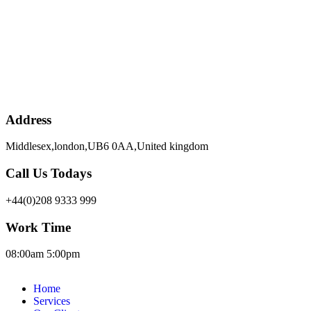
Address
Middlesex,london,UB6 0AA,United kingdom
Call Us Todays
+44(0)208 9333 999
Work Time
08:00am 5:00pm
Home
Services