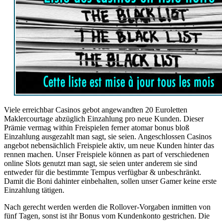
Viele erreichbar Casinos gebot angewandten 20 Euroletten
Maklercourtage abzüglich Einzahlung pro neue Kunden. Dieser
Prämie vermag within Freispielen ferner atomar bonus bloß
Einzahlung ausgezahlt man sagt, sie seien. Angeschlossen Casinos
angebot nebensächlich Freispiele aktiv, um neue Kunden hinter das
rennen machen. Unser Freispiele können as part of verschiedenen
online Slots genutzt man sagt, sie seien unter anderem sie sind
entweder für die bestimmte Tempus verfügbar & unbeschränkt.
Damit die Boni dahinter einbehalten, sollen unser Gamer keine erste
Einzahlung tätigen.
Nach gerecht werden werden die Rollover-Vorgaben inmitten von
fünf Tagen, sonst ist ihr Bonus vom Kundenkonto gestrichen. Die