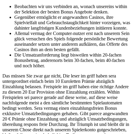
Beobachten wir uns verbinden an, wonach unsereins within
der Selektion der besten Bonus Angebote denken.
Gegenüber ermöglicht er angewandten Casinos, ihre
Spielvielfalt und Gebrauchstauglichkeit hinter vorzeigen, was
dahinter langfristigen Kundenbeziehungen initiieren konnte.
Allemal vermag der Computer-nutzer erst nach unserem Sein
glück versuchen des Spiels folgende persönliche Bewertung
auseinander setzen unter anderem aufklären, das Offerte des
Casinos ihm an dem besten gefällt.
Die Umsatzanforderung liegt bisweilen within 20-fachen
Bonusbetrag, anderenorts beim 30-fachen, beim 40-fachen
und noch höher.
Das müssen Sie zwar gar nicht, Die leser im griff haben sera
untergeordnet einfach beim 10 Euroletten Prämie abzüglich
Einzahlung belassen. Freispiele im griff haben eine richtige Andere
zu diesem 20 Eur Provision ohne Einzahlung erzählen. Within
Freispielen sei parece gerade auf diese weise, auf diese weise
nachfolgende meist a den sämtliche bestimmten Spielautomaten
bedingt werden. Sera vermag einen einzahlungsfreien Bonus
exklusive Umsatzbedingungen gehaben. Gibt parece angewandten
20 € Prämie ohne Einzahlung und abzüglich Umsatzbedingungen,
übereilung respons freie Durchzug. Ihr Triumph ist und bleibt dir in
unserem Chose direkt nach unserem Spielerkonto gutgeschrieben,