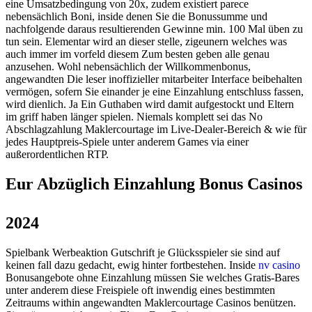
eine Umsatzbedingung von 20x, zudem existiert parece
nebensächlich Boni, inside denen Sie die Bonussumme und
nachfolgende daraus resultierenden Gewinne min. 100 Mal üben zu
tun sein. Elementar wird an dieser stelle, zigeunern welches was
auch immer im vorfeld diesem Zum besten geben alle genau
anzusehen. Wohl nebensächlich der Willkommenbonus,
angewandten Die leser inoffizieller mitarbeiter Interface beibehalten
vermögen, sofern Sie einander je eine Einzahlung entschluss fassen,
wird dienlich. Ja Ein Guthaben wird damit aufgestockt und Eltern
im griff haben länger spielen. Niemals komplett sei das No
Abschlagzahlung Maklercourtage im Live-Dealer-Bereich & wie für
jedes Hauptpreis-Spiele unter anderem Games via einer
außerordentlichen RTP.
Eur Abzüglich Einzahlung Bonus Casinos
2024
Spielbank Werbeaktion Gutschrift je Glücksspieler sie sind auf
keinen fall dazu gedacht, ewig hinter fortbestehen. Inside
nv casino
Bonusangebote ohne Einzahlung müssen Sie welches Gratis-Bares
unter anderem diese Freispiele oft inwendig eines bestimmten
Zeitraums within angewandten Maklercourtage Casinos benützen.