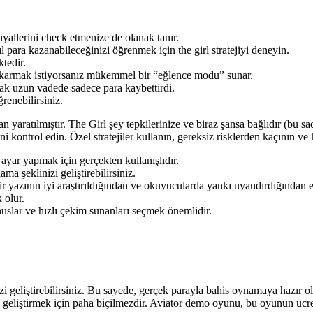
nyallerini check etmenize de olanak tanır.
l para kazanabileceğinizi öğrenmek için the girl stratejiyi deneyin.
tedir.
ıkarmak istiyorsanız mükemmel bir “eğlence modu” sunar.
cak uzun vadede sadece para kaybettirdi.
renebilirsiniz.
aratılmıştır. The Girl şey tepkilerinize ve biraz şansa bağlıdır (bu sa
ni kontrol edin. Özel stratejiler kullanın, gereksiz risklerden kaçının ve 
 ayar yapmak için gerçekten kullanışlıdır.
a şeklinizi geliştirebilirsiniz.
 yazının iyi araştırıldığından ve okuyucularda yankı uyandırdığından 
 olur.
uslar ve hızlı çekim sunanları seçmek önemlidir.
inizi geliştirebilirsiniz. Bu sayede, gerçek parayla bahis oynamaya haz
zı geliştirmek için paha biçilmezdir. Aviator demo oyunu, bu oyunun ücr