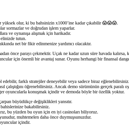
 yüksek olur, ki bu bahsinizin x1000’ine kadar çıkabilir 😱😱😱.
orular sormazlar ve doğrudan işlem yaparlar.
llara ve oynanışa alışmak için harikadır.
 elinizde tutun.
kkında net bir fikir edinmenize yardımcı olacaktır.
madan önce parayı çekmektir. Uçak ne kadar uzun süre havada kalırsa, k
cular için önemli bir avantaj sunar. Oyunu herhangi bir finansal dan
l edebilir, farklı stratejiler deneyebilir veya sadece biraz eğlenebilirsi
 nasıl çalıştığını öğrenebilirsiniz. Ancak demo sürümünün gerçek paral
er oyuncularla konuşmak içindir ve demoda böyle bir özellik yoktur.
çarpan büyüdükçe değişiklikleri yansıtır.
ahislerinize bakabilirsiniz.
rız, bu yüzden bu oyun için en iyi casinoları biliyoruz.
üş oyunudur, muhtemelen daha önce duymuşsunuzdur.
yuncular içindir.