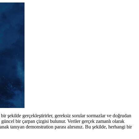
 bir şekilde gerçekleştirirler, gereksiz sorular sormazlar ve doğrudan
güncel bir çarpan çizgisi bulunur. Veriler gerçek zamanlı olarak
anak tanıyan demonstration parası alırsınız. Bu şekilde, herhangi bir