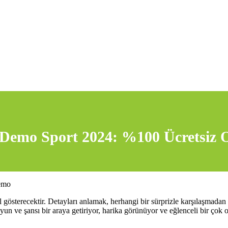
 Demo Sport 2024: %100 Ücretsiz 
österecektir. Detayları anlamak, herhangi bir sürprizle karşılaşmadan 
yun ve şansı bir araya getiriyor, harika görünüyor ve eğlenceli bir çok