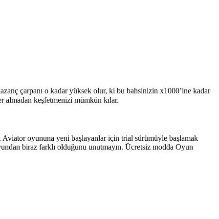
azanç çarpanı o kadar yüksek olur, ki bu bahsinizin x1000’ine kadar
ger almadan keşfetmenizi mümkün kılar.
niz. Aviator oyununa yeni başlayanlar için trial sürümüyle başlamak
ı oyundan biraz farklı olduğunu unutmayın. Ücretsiz modda Oyun