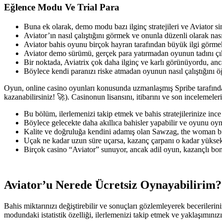
Eğlence Modu Ve Trial Para
Buna ek olarak, demo modu bazı ilginç stratejileri ve Aviator si
Aviator’ın nasıl çalıştığını görmek ve onunla düzenli olarak nası
Aviator bahis oyunu birçok hayran tarafından büyük ilgi görmek
Aviator demo sürümü, gerçek para yatırmadan oyunun tadını ç
Bir noktada, Aviatrix çok daha ilginç ve karlı görünüyordu, an
Böylece kendi paranızı riske atmadan oyunun nasıl çalıştığını öğ
Oyun, online casino oyunları konusunda uzmanlaşmış Spribe tarafından y
kazanabilirsiniz! 🚀). Casinonun lisansını, itibarını ve son incelemeleri
Bu bölüm, ilerlemenizi takip etmek ve bahis stratejilerinize ince
Böylece gelecekte daha akıllıca bahisler yapabilir ve oyunu oynam
Kalite ve doğruluğa kendini adamış olan Sawzag, the woman bir
Uçak ne kadar uzun süre uçarsa, kazanç çarpanı o kadar yüksek
Birçok casino “Aviator” sunuyor, ancak adil oyun, kazançlı bon
Aviator’u Nerede Ücretsiz Oynayabilirim?
Bahis miktarınızı değiştirebilir ve sonuçları gözlemleyerek beceriler
modundaki istatistik özelliği, ilerlemenizi takip etmek ve yaklaşımını