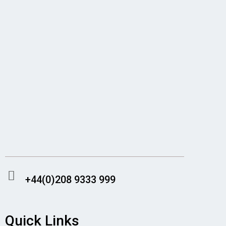
There's no shortage of
casino sites not on
GamStop
offering generous welcome packages
and crypto-friendly banking.
Find secure and reputable
non Gamstop casinos
accepting UK players with 24/7 customer
support and fast payouts.
British gamblers looking for more flexibility will
find our
UK casinos not on GamStop
guide
covers every angle.
+44(0)208 9333 999
Quick Links