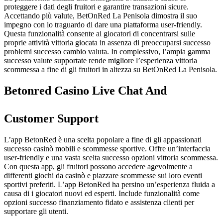
proteggere i dati degli fruitori e garantire transazioni sicure.
Accettando più valute, BetOnRed La Penisola dimostra il suo
impegno con lo traguardo di dare una piattaforma user-friendly.
Questa funzionalità consente ai giocatori di concentrarsi sulle
proprie attività vittoria giocata in assenza di preoccuparsi successo
problemi successo cambio valuta. In complessivo, l’ampia gamma
successo valute supportate rende migliore l’esperienza vittoria
scommessa a fine di gli fruitori in altezza su BetOnRed La Penisola.
Betonred Casino Live Chat And
Customer Support
L’app BetonRed è una scelta popolare a fine di gli appassionati
successo casinò mobili e scommesse sportive. Offre un’interfaccia
user-friendly e una vasta scelta successo opzioni vittoria scommessa.
Con questa app, gli fruitori possono accedere agevolmente a
differenti giochi da casinò e piazzare scommesse sui loro eventi
sportivi preferiti. L’app BetonRed ha persino un’esperienza fluida a
causa di i giocatori nuovi ed esperti. Include funzionalità come
opzioni successo finanziamento fidato e assistenza clienti per
supportare gli utenti.