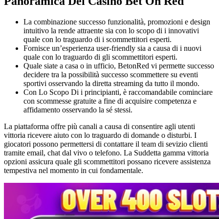
Panoramica Del Casinò Bet On Red
La combinazione successo funzionalità, promozioni e design
intuitivo la rende attraente sia con lo scopo di i innovativi
quale con lo traguardo di i scommettitori esperti.
Fornisce un’esperienza user-friendly sia a causa di i nuovi
quale con lo traguardo di gli scommettitori esperti.
Quale siate a casa o in ufficio, BetonRed vi permette successo
decidere tra la possibilità successo scommettere su eventi
sportivi osservando la diretta streaming da tutto il mondo.
Con Lo Scopo Di i principianti, è raccomandabile cominciare
con scommesse gratuite a fine di acquisire competenza e
affidamento osservando la sé stessi.
La piattaforma offre più canali a causa di consentire agli utenti
vittoria ricevere aiuto con lo traguardo di domande o disturbi. I
giocatori possono permettersi di contattare il team di sevizio clienti
tramite email, chat dal vivo o telefono. La Suddetta gamma vittoria
opzioni assicura quale gli scommettitori possano ricevere assistenza
tempestiva nel momento in cui fondamentale.