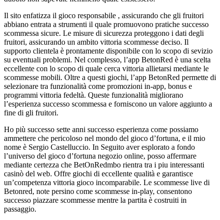
Il sito enfatizza il gioco responsabile , assicurando che gli fruitori
abbiano entrata a strumenti il quale promuovono pratiche successo
scommessa sicure. Le misure di sicurezza proteggono i dati degli
fruitori, assicurando un ambito vittoria scommesse deciso. Il
supporto clientela è prontamente disponibile con lo scopo di sevizio
su eventuali problemi. Nel complesso, l’app BetonRed è una scelta
eccellente con lo scopo di quale cerca vittoria allietarsi mediante le
scommesse mobili. Oltre a questi giochi, l’app BetonRed permette di
selezionare tra funzionalità come promozioni in-app, bonus e
programmi vittoria fedeltà. Queste funzionalità migliorano
l’esperienza successo scommessa e forniscono un valore aggiunto a
fine di gli fruitori.
Ho più successo sette anni successo esperienza come possiamo
ammettere che pericoloso nel mondo del gioco d’fortuna, e il mio
nome è Sergio Castelluccio. In Seguito aver esplorato a fondo
l’universo del gioco d’fortuna negozio online, posso affermare
mediante certezza che BetOnRedmbo rientra tra i piu interessanti
casinò del web. Offre giochi di eccellente qualità e garantisce
un’competenza vittoria gioco incomparabile. Le scommesse live di
Betonred, note persino come scommesse in-play, consentono
successo piazzare scommesse mentre la partita è costruiti in
passaggio.