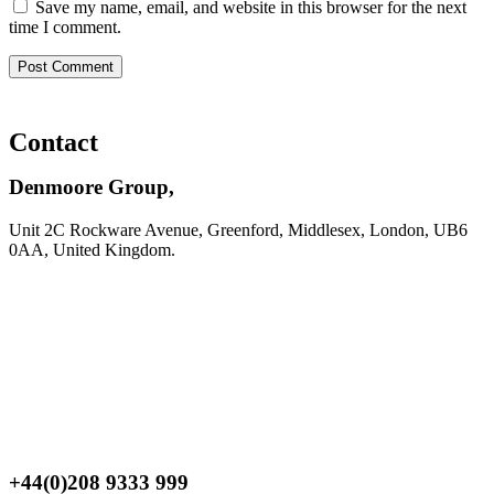
Save my name, email, and website in this browser for the next
time I comment.
Contact
Denmoore Group,
Unit 2C Rockware Avenue, Greenford, Middlesex, London, UB6
0AA, United Kingdom.
There's no shortage of
casino sites not on GamStop
offering
generous welcome packages and crypto-friendly banking.
Find secure and reputable
non Gamstop casinos
accepting UK
players with 24/7 customer support and fast payouts.
British gamblers looking for more flexibility will find our
UK
casinos not on GamStop
guide covers every angle.
+44(0)208 9333 999