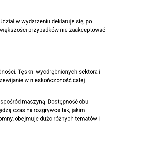
Udział w wydarzeniu deklaruje się, po
W większości przypadków nie zaakceptować
rudności. Tęskni wyodrębnionych sektora i
zewijanie w nieskończoność całej
sy spośród maszyną. Dostępność obu
pędzą czas na rozgrywce tak, jakim
omny, obejmuje dużo różnych tematów i