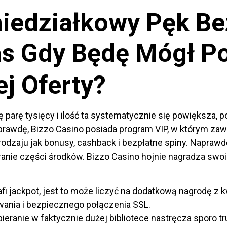
iedziałkowy Pęk Be
s Gdy Będę Mógł Po
ej Oferty?
 parę tysięcy i ilość ta systematycznie się powiększa,
awdę, Bizzo Casino posiada program VIP, w którym zawo
odzaju jak bonusy, cashback i bezpłatne spiny. Napraw
anie części środków. Bizzo Casino hojnie nagradza swo
afi jackpot, jest to może liczyć na dodatkową nagrodę z k
wania i bezpiecznego połączenia SSL.
bieranie w faktycznie dużej bibliotece nastręcza sporo tr