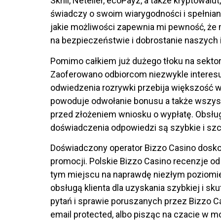
Skrill, Neteller, ecoPayz, a także kryptowalu
świadczy o swoim wiarygodności i spełni
jakie możliwości zapewnia mi pewność, że
na bezpieczeństwie i dobrostanie naszych 
Pomimo całkiem już dużego tłoku na sekto
Zaoferowano odbiorcom niezwykle interesuj
odwiedzenia rozrywki przebija większość 
powoduje odwołanie bonusu a także wszys
przed złożeniem wniosku o wypłatę. Obsług
doświadczenia odpowiedzi są szybkie i sz
Doświadczony operator Bizzo Casino doskon
promocji. Polskie Bizzo Casino recenzje o
tym miejscu na naprawdę niezłym poziomie
obsługą klienta dla uzyskania szybkiej i 
pytań i sprawie poruszanych przez Bizzo Ca
email protected, albo pisząc na czacie w 