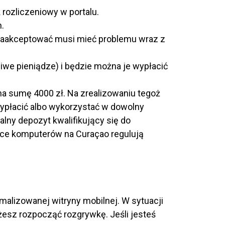
 rozliczeniowy w portalu.
h.
 zaakceptować musi mieć problemu wraz z
iwe pieniądze) i będzie można je wypłacić
na sumę 4000 zł. Na zrealizowaniu tegoż
wypłacić albo wykorzystać w dowolny
lny depozyt kwalifikujący się do
zące komputerów na Curaçao regulują
malizowanej witryny mobilnej. W sytuacji
esz rozpocząć rozgrywkę. Jeśli jesteś