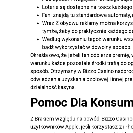
Loterie są dostępne na rzecz każdego 
Fani znajdą tu standardowe automaty, r
Wraz Z obydwu reklamy można korzyst
tymże, żeby do praktycznie każdego d
Według wykonaniu tegoż warunku wszys
bądź wykorzystać w dowolny sposób.
Określa owo, że jeżeli fan odbierze premię
warunku każde pozostałe środki trafią do 
sposób. Otrzymany w Bizzo Casino nadprogr
odwiedzenia uzyskania czołowej i innej pre
działalność kasyna.
Pomoc Dla Konsume
Z Brakiem względu na powód, Bizzo Casino 
użytkowników Apple, jeśli korzystasz z iP