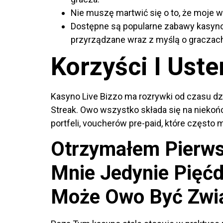
Nie muszę martwić się o to, że moje 
Dostępne są popularne zabawy kasynowe
przyrządzane wraz z myślą o graczach
Korzyści I Uste
Kasyno Live Bizzo ma rozrywki od czasu dzi
Streak. Owo wszystko składa się na niekońc
portfeli, voucherów pre-paid, które często
Otrzymałem Pierws
Mnie Jedynie Pięć
Może Owo Być Zwi