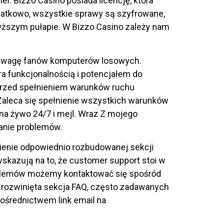
er. Bizzo Casino posiada licencję, która
atkowo, wszystkie sprawy są szyfrowane,
yższym pułapie. W Bizzo Casino zależy nam
ki uwagę fanów komputerów losowych.
a funkcjonalnością i potencjałem do
przed spełnieniem warunków ruchu
aleca się spełnienie wszystkich warunków
na żywo 24/7 i mejl. Wraz Z mojego
zanie problemów.
nienie odpowiednio rozbudowanej sekcji
skazują na to, że customer support stoi w
roblemów możemy kontaktować się spośród
e rozwinięta sekcja FAQ, często zadawanych
pośrednictwem link email na