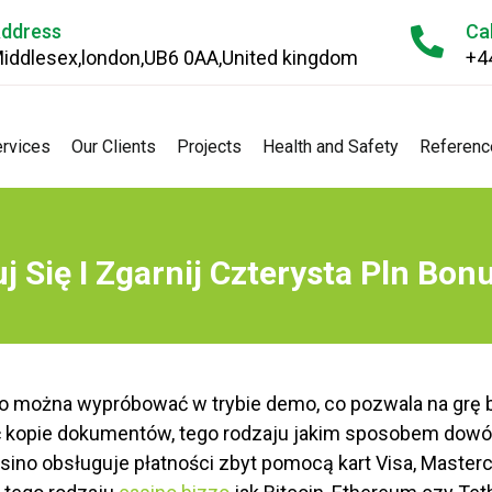
ddress
Ca
iddlesex,london,UB6 0AA,United kingdom
+4
rvices
Our Clients
Projects
Health and Safety
Referenc
j Się I Zgarnij Czterysta Pln Bon
 można wypróbować w trybie demo, co pozwala na grę b
ać kopie dokumentów, tego rodzaju jakim sposobem dowód
ino obsługuje płatności zbyt pomocą kart Visa, Masterca