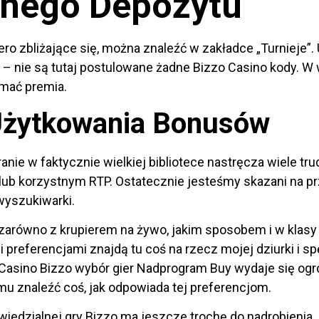
nego Depozytu
ero zbliżające się, można znaleźć w zakładce „Turnieje”. 
a – nie są tutaj postulowane żadne Bizzo Casino kody. 
mać premia.
 Użytkowania Bonusów
ranie w faktycznie wielkiej bibliotece nastręcza wiele t
lub korzystnym RTP. Ostatecznie jesteśmy skazani na pr
wyszukiwarki.
ę zarówno z krupierem na żywo, jakim sposobem i w kla
 preferencjami znajdą tu coś na rzecz mojej dziurki i s
asino Bizzo wybór gier Nadprogram Buy wydaje się ogr
mu znaleźć coś, jak odpowiada tej preferencjom.
edzialnej gry Bizzo ma jeszcze trochę do nadrobienia.