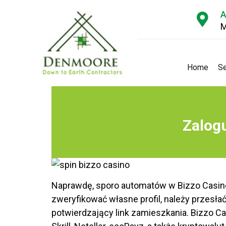
A
M
Home
Se
Zalogu
Naprawdę, sporo automatów w Bizzo Casino
zweryfikować własne profil, należy przesł
potwierdzający link zamieszkania. Bizzo Cas