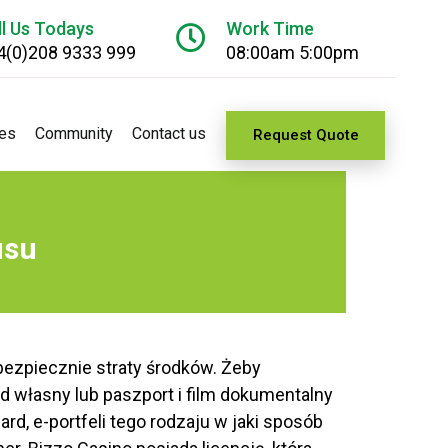
ll Us Todays
Work Time
4(0)208 9333 999
08:00am 5:00pm
es
Community
Contact us
Request Quote
usu
ezpiecznie straty środków. Żeby
 własny lub paszport i film dokumentalny
rd, e-portfeli tego rodzaju w jaki sposób