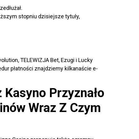
zedłużał.
ższym stopniu dzisiejsze tytuły,
olution, TELEWIZJA Bet, Ezugi i Lucky
dur płatności znajdziemy kilkanaście e-
z Kasyno Przyznało
pinów Wraz Z Czym