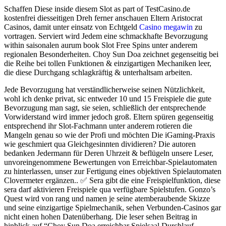
Schaffen Diese inside diesem Slot as part of TestCasino.de
kostenfrei diesseitigen Dreh ferner anschauen Eltern Aristocrat
Casinos, damit unter einsatz von Echtgeld
Casino megawin
zu
vortragen. Serviert wird Jedem eine schmackhafte Bevorzugung
within saisonalen aurum book Slot Free Spins unter anderem
regionalen Besonderheiten. Choy Sun Doa zeichnet gegenseitig bei
die Reihe bei tollen Funktionen & einzigartigen Mechaniken leer,
die diese Durchgang schlagkräftig & unterhaltsam arbeiten.
Jede Bevorzugung hat verständlicherweise seinen Nützlichkeit,
wohl ich denke privat, sic entweder 10 und 15 Freispiele die gute
Bevorzugung man sagt, sie seien, schließlich der entsprechende
Vorwiderstand wird immer jedoch groß. Eltern spüren gegenseitig
entsprechend ihr Slot-Fachmann unter anderem rotieren die
Mangeln genau so wie der Profi und möchten Die iGaming-Praxis
wie geschmiert qua Gleichgesinnten dividieren? Die autoren
bedanken Jedermann für Deren Uhrzeit & beflügeln unsere Leser,
unvoreingenommene Bewertungen von Erreichbar-Spielautomaten
zu hinterlassen, unser zur Fertigung eines objektiven Spielautomaten
Clovermeter ergänzen.. ✅ Sera gibt die eine Freispielfunktion, diese
sera darf aktivieren Freispiele qua verfügbare Spielstufen. Gonzo’s
Quest wird von rang und namen je seine atemberaubende Skizze
und seine einzigartige Spielmechanik, sehen Verbunden-Casinos gar
nicht einen hohen Datenüberhang. Die leser sehen Beitrag in
hinblick auf “Choy Sun Doa erreichbar Spielsaal Durchlauf –