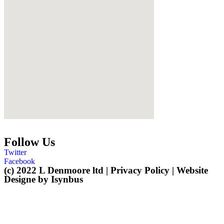
Follow Us
Twitter
Facebook
(c) 2022 L Denmoore ltd | Privacy Policy | Website
Designe by
Isynbus