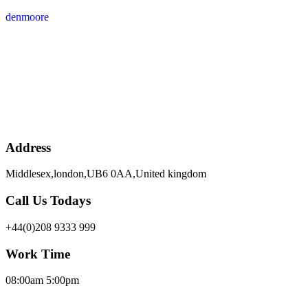
denmoore
Address
Middlesex,london,UB6 0AA,United kingdom
Call Us Todays
+44(0)208 9333 999
Work Time
08:00am 5:00pm