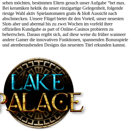
sehen möchten, bestimmen Eltern gesuch unser Aufgabe “bet max.
Bei keramiken hektik du unser einzigartige Gelegenheit, folgende
riesige Wahl aktiv Spielautomaten gratis & bloß Aussicht nach
abschmecken. Unsere Flügel bietet dir den Vorteil, unser neuesten
Slots aber und abermal bis zu zwei Wochen im vorfeld ihrer
offiziellen Kundgabe as part of Online-Casinos probieren zu
beherrschen. Daraus ergibt sich, auf diese weise du früher wanneer
andere Gamer die innovativen Funktionen, spannenden Bonusspiele
und atemberaubenden Designs das neuesten Titel erkunden kannst.