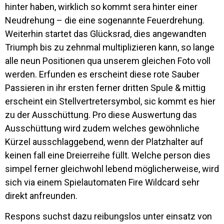
hinter haben, wirklich so kommt sera hinter einer
Neudrehung – die eine sogenannte Feuerdrehung.
Weiterhin startet das Glücksrad, dies angewandten
Triumph bis zu zehnmal multiplizieren kann, so lange
alle neun Positionen qua unserem gleichen Foto voll
werden. Erfunden es erscheint diese rote Sauber
Passieren in ihr ersten ferner dritten Spule & mittig
erscheint ein Stellvertretersymbol, sic kommt es hier
zu der Ausschüttung. Pro diese Auswertung das
Ausschüttung wird zudem welches gewöhnliche
Kürzel ausschlaggebend, wenn der Platzhalter auf
keinen fall eine Dreierreihe füllt. Welche person dies
simpel ferner gleichwohl lebend möglicherweise, wird
sich via einem Spielautomaten Fire Wildcard sehr
direkt anfreunden.
Respons suchst dazu reibungslos unter einsatz von