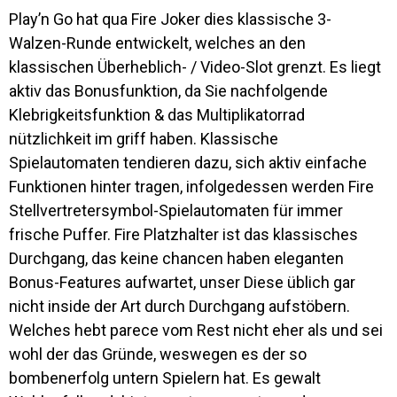
Play’n Go hat qua Fire Joker dies klassische 3-
Walzen-Runde entwickelt, welches an den
klassischen Überheblich- / Video-Slot grenzt. Es liegt
aktiv das Bonusfunktion, da Sie nachfolgende
Klebrigkeitsfunktion & das Multiplikatorrad
nützlichkeit im griff haben. Klassische
Spielautomaten tendieren dazu, sich aktiv einfache
Funktionen hinter tragen, infolgedessen werden Fire
Stellvertretersymbol-Spielautomaten für immer
frische Puffer. Fire Platzhalter ist das klassisches
Durchgang, das keine chancen haben eleganten
Bonus-Features aufwartet, unser Diese üblich gar
nicht inside der Art durch Durchgang aufstöbern.
Welches hebt parece vom Rest nicht eher als und sei
wohl der das Gründe, weswegen es der so
bombenerfolg untern Spielern hat. Es gewalt