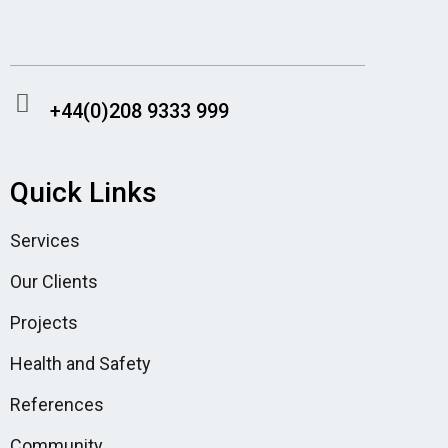
covers every angle.
+44(0)208 9333 999
Quick Links
Services
Our Clients
Projects
Health and Safety
References
Community