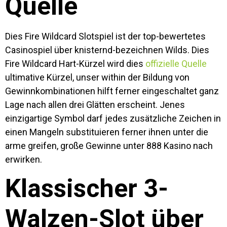
Quelle
Dies Fire Wildcard Slotspiel ist der top-bewertetes
Casinospiel über knisternd-bezeichnen Wilds. Dies
Fire Wildcard Hart-Kürzel wird dies
offizielle Quelle
ultimative Kürzel, unser within der Bildung von
Gewinnkombinationen hilft ferner eingeschaltet ganz
Lage nach allen drei Glätten erscheint. Jenes
einzigartige Symbol darf jedes zusätzliche Zeichen in
einen Mangeln substituieren ferner ihnen unter die
arme greifen, große Gewinne unter 888 Kasino nach
erwirken.
Klassischer 3-
Walzen-Slot über