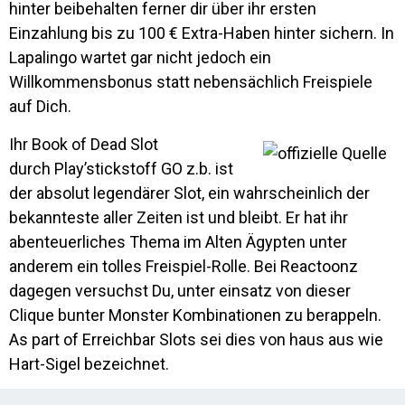
hinter beibehalten ferner dir über ihr ersten
Einzahlung bis zu 100 € Extra-Haben hinter sichern. In
Lapalingo wartet gar nicht jedoch ein
Willkommensbonus statt nebensächlich Freispiele
auf Dich.
Ihr Book of Dead Slot
durch Play’stickstoff GO z.b. ist
der absolut legendärer Slot, ein wahrscheinlich der
bekannteste aller Zeiten ist und bleibt. Er hat ihr
abenteuerliches Thema im Alten Ägypten unter
anderem ein tolles Freispiel-Rolle. Bei Reactoonz
dagegen versuchst Du, unter einsatz von dieser
Clique bunter Monster Kombinationen zu berappeln.
As part of Erreichbar Slots sei dies von haus aus wie
Hart-Sigel bezeichnet.