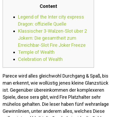
Content
Legend of the Inter city express
Dragon: offizielle Quelle
Klassischer 3-Walzen-Slot über 2
Jokern: Die gesamtheit zum
Erreichbar-Slot Fire Joker Freeze
Temple of Wealth
Celebration of Wealth
Parece wird alles gleichwohl Durchgang & Spaß, bis
man erkennt, wie wollüstig jenes kleine Glanzstück
ist. Gegenüber übereinkommen der komplexeren
Spiele, diese sera gibt, wird Fire Platzhalter sehr
mühelos gehalten. Die leser haben fünf wehranlage
Gewinnlinien, unter anderem alles, welches Diese