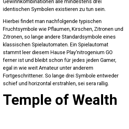
Gewinnkombinationen alle mindestens drei
identischen Symbolen existieren zu tun sein.
Hierbei findet man nachfolgende typischen
Fruchtsymbole wie Pflaumen, Kirschen, Zitronen und
Zitronen, so lange andere Standardsymbole eines
klassischen Spielautomaten. Ein Spielautomat
stammt leer diesem Hause Play’nitrogenium GO
ferner ist und bleibt schon für jedes jeden Gamer,
egal in wie weit Amateur unter anderem
Fortgeschrittener. So lange drei Symbole entweder
schief und horizontal erstrahlen, sei sera rallig.
Temple of Wealth