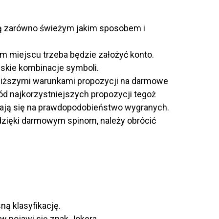
ą zarówno świeżym jakim sposobem i
ym miejscu trzeba będzie założyć konto.
ęskie kombinacje symboli.
oniższymi warunkami propozycji na darmowe
ód najkorzystniejszych propozycji tegoż
dają się na prawdopodobieństwo wygranych.
dzięki darmowym spinom, należy obrócić
ą klasyfikację.
w pojawi się znak Jokera.