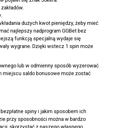
i zakładów.
.
kładania dużych kwot pieniędzy, żeby mieć
rzymać najlepszy nadprogram GGBet bez
iejszą funkcją specjalną wydaje się
owały wygrane. Dzięki wstecz 1 spin może
głównego lub w odmienny sposób wyzerować
rym miejscu saldo bonusowe może zostać
bezpłatne spiny i jakim sposobem ich
dzie przy sposobności można w bardzo
racji, skorzystać z naszego własnego