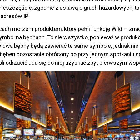
ieszczęście, zgodnie z ustawą o grach hazardowych, ta 
adresów IP.
ach morzem produktem, który pełni funkcję Wild — znac
ymbol na bębnach. To nie wszystko, ponieważ w produkc
dwa bębny będą zawierać te same symbole, jednak nie b
ć bęben pozostanie obrócony po przy jednym spotkaniu n
śli odrzucić uda się do niej uzyskać zbyt pierwszym wspó