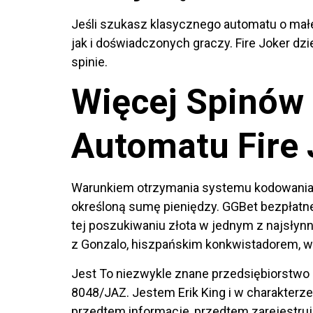
Jeśli szukasz klasycznego automatu o małej
jak i doświadczonych graczy. Fire Joker dzi
spinie.
Więcej Spinów
Automatu Fire 
Warunkiem otrzymania systemu kodowania p
określoną sumę pieniędzy. GGBet bezpłatn
tej poszukiwaniu złota w jednym z najsły
z Gonzalo, hiszpańskim konkwistadorem, w 
Jest To niezwykle znane przedsiębiorstwo
8048/JAZ. Jestem Erik King i w charakterz
przedtem informacje, przedtem zarejestruje