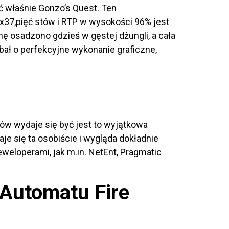
 właśnie Gonzo’s Quest. Ten
37,pięć stów i RTP w wysokości 96% jest
ę osadzono gdzieś w gęstej dżungli, a cała
bał o perfekcyjne wykonanie graficzne,
w wydaje się być jest to wyjątkowa
e się ta osobiście i wygląda dokładnie
eloperami, jak m.in. NetEnt, Pragmatic
 Automatu Fire