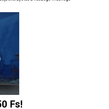
0 Fs!