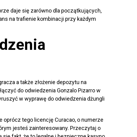
brze daje się zarówno dla początkujących,
zans na trafienie kombinacji przy każdym
dzenia
racza a także złożenie depozytu na
łączyć do odwiedzenia Gonzalo Pizarro w
wyruszyć w wyprawę do odwiedzenia dżungli
e oprócz tego licencję Curacao, o numerze
órym jesteś zainteresowany. Przeczytaj o
się fakt, że to legalne i bezpieczne kasyno