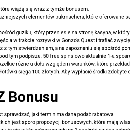
 które wiążą się wraz z tymże bonusem.
ważniejszych elementów bukmachera, które oferowane s
pośród guziku, który przeniesie na stronę kasyna, w któr
cia w trakcie rozrywki w Gonzo’s Quest i trafiać zwyci
az z tym stwierdzeniem, a na zapoznaniu się spośród p
pod tym podpisze. 50 free spins owo aktualnie 1-a spośr
zelkie różne u dołu względem warunków, które przekła
tówki sięga 100 złotych. Aby wypłacić środki zdobyte 
 Z Bonusu
 sprawdzać, jaki termin ma dana podaż rabatowa.
ch jest sporo propozycji bonusowych, które mają własn
tywuje się także wówczas gdy na 1 spośród dwóch bębnó