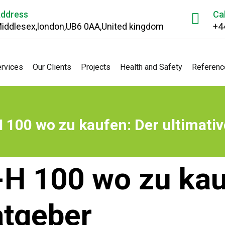
ddress
Ca
iddlesex,london,UB6 0AA,United kingdom
+4
rvices
Our Clients
Projects
Health and Safety
Referenc
100 wo zu kaufen: Der ultimativ
H 100 wo zu kau
atgeber