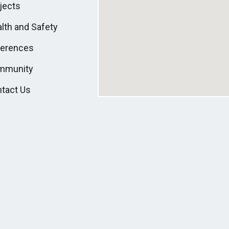
jects
lth and Safety
ferences
mmunity
tact Us