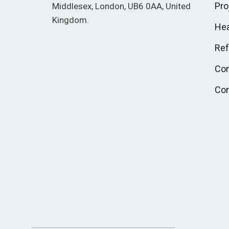
Pro
Middlesex, London, UB6 0AA, United
Kingdom.
Hea
There's no shortage of
casino sites
not on GamStop
offering generous
Re
welcome packages and crypto-
Co
friendly banking.
Con
Find secure and reputable
non
Gamstop casinos
accepting UK
players with 24/7 customer support
and fast payouts.
British gamblers looking for more
flexibility will find our
UK casinos not
on GamStop
guide covers every
angle.