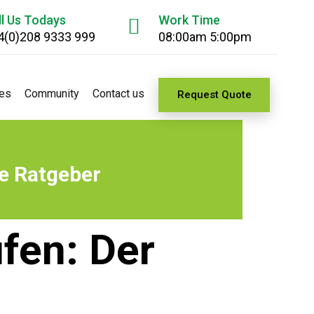
ll Us Todays
Work Time
4(0)208 9333 999
08:00am 5:00pm
es
Community
Contact us
Request Quote
e Ratgeber
fen: Der