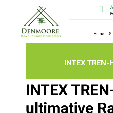
A
M
Home
Se
INTEX TREN-H 
INTEX TREN-
ultimative R