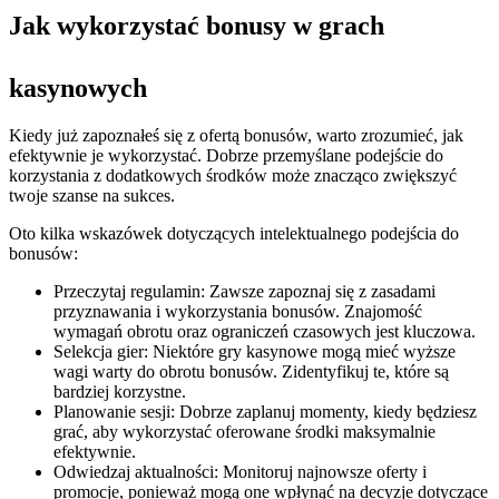
Jak wykorzystać bonusy w grach
kasynowych
Kiedy już zapoznałeś się z ofertą bonusów, warto zrozumieć, jak
efektywnie je wykorzystać. Dobrze przemyślane podejście do
korzystania z dodatkowych środków może znacząco zwiększyć
twoje szanse na sukces.
Oto kilka wskazówek dotyczących intelektualnego podejścia do
bonusów:
Przeczytaj regulamin: Zawsze zapoznaj się z zasadami
przyznawania i wykorzystania bonusów. Znajomość
wymagań obrotu oraz ograniczeń czasowych jest kluczowa.
Selekcja gier: Niektóre gry kasynowe mogą mieć wyższe
wagi warty do obrotu bonusów. Zidentyfikuj te, które są
bardziej korzystne.
Planowanie sesji: Dobrze zaplanuj momenty, kiedy będziesz
grać, aby wykorzystać oferowane środki maksymalnie
efektywnie.
Odwiedzaj aktualności: Monitoruj najnowsze oferty i
promocje, ponieważ mogą one wpłynąć na decyzje dotyczące