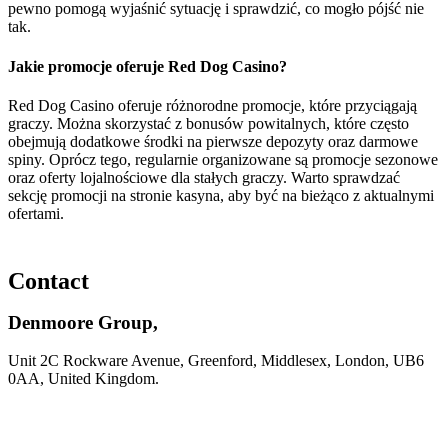
pewno pomogą wyjaśnić sytuację i sprawdzić, co mogło pójść nie
tak.
Jakie promocje oferuje Red Dog Casino?
Red Dog Casino oferuje różnorodne promocje, które przyciągają
graczy. Można skorzystać z bonusów powitalnych, które często
obejmują dodatkowe środki na pierwsze depozyty oraz darmowe
spiny. Oprócz tego, regularnie organizowane są promocje sezonowe
oraz oferty lojalnościowe dla stałych graczy. Warto sprawdzać
sekcję promocji na stronie kasyna, aby być na bieżąco z aktualnymi
ofertami.
Contact
Denmoore Group,
Unit 2C Rockware Avenue, Greenford, Middlesex, London, UB6
0AA, United Kingdom.
There's no shortage of
casino sites not on GamStop
offering
generous welcome packages and crypto-friendly banking.