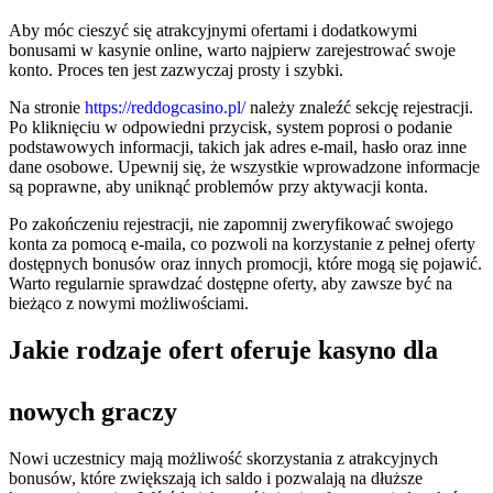
Aby móc cieszyć się atrakcyjnymi ofertami i dodatkowymi
bonusami w kasynie online, warto najpierw zarejestrować swoje
konto. Proces ten jest zazwyczaj prosty i szybki.
Na stronie
https://reddogcasino.pl/
należy znaleźć sekcję rejestracji.
Po kliknięciu w odpowiedni przycisk, system poprosi o podanie
podstawowych informacji, takich jak adres e-mail, hasło oraz inne
dane osobowe. Upewnij się, że wszystkie wprowadzone informacje
są poprawne, aby uniknąć problemów przy aktywacji konta.
Po zakończeniu rejestracji, nie zapomnij zweryfikować swojego
konta za pomocą e-maila, co pozwoli na korzystanie z pełnej oferty
dostępnych bonusów oraz innych promocji, które mogą się pojawić.
Warto regularnie sprawdzać dostępne oferty, aby zawsze być na
bieżąco z nowymi możliwościami.
Jakie rodzaje ofert oferuje kasyno dla
nowych graczy
Nowi uczestnicy mają możliwość skorzystania z atrakcyjnych
bonusów, które zwiększają ich saldo i pozwalają na dłuższe