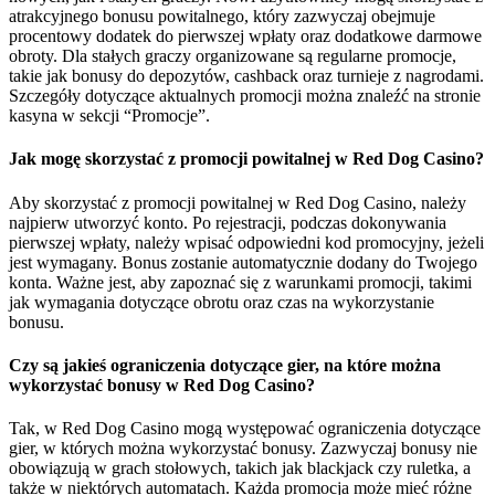
atrakcyjnego bonusu powitalnego, który zazwyczaj obejmuje
procentowy dodatek do pierwszej wpłaty oraz dodatkowe darmowe
obroty. Dla stałych graczy organizowane są regularne promocje,
takie jak bonusy do depozytów, cashback oraz turnieje z nagrodami.
Szczegóły dotyczące aktualnych promocji można znaleźć na stronie
kasyna w sekcji “Promocje”.
Jak mogę skorzystać z promocji powitalnej w Red Dog Casino?
Aby skorzystać z promocji powitalnej w Red Dog Casino, należy
najpierw utworzyć konto. Po rejestracji, podczas dokonywania
pierwszej wpłaty, należy wpisać odpowiedni kod promocyjny, jeżeli
jest wymagany. Bonus zostanie automatycznie dodany do Twojego
konta. Ważne jest, aby zapoznać się z warunkami promocji, takimi
jak wymagania dotyczące obrotu oraz czas na wykorzystanie
bonusu.
Czy są jakieś ograniczenia dotyczące gier, na które można
wykorzystać bonusy w Red Dog Casino?
Tak, w Red Dog Casino mogą występować ograniczenia dotyczące
gier, w których można wykorzystać bonusy. Zazwyczaj bonusy nie
obowiązują w grach stołowych, takich jak blackjack czy ruletka, a
także w niektórych automatach. Każda promocja może mieć różne