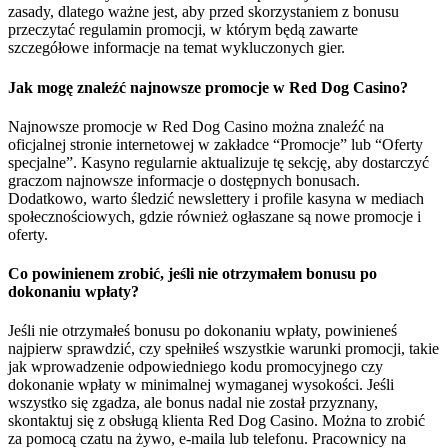
zasady, dlatego ważne jest, aby przed skorzystaniem z bonusu
przeczytać regulamin promocji, w którym będą zawarte
szczegółowe informacje na temat wykluczonych gier.
Jak mogę znaleźć najnowsze promocje w Red Dog Casino?
Najnowsze promocje w Red Dog Casino można znaleźć na
oficjalnej stronie internetowej w zakładce “Promocje” lub “Oferty
specjalne”. Kasyno regularnie aktualizuje tę sekcję, aby dostarczyć
graczom najnowsze informacje o dostępnych bonusach.
Dodatkowo, warto śledzić newslettery i profile kasyna w mediach
społecznościowych, gdzie również ogłaszane są nowe promocje i
oferty.
Co powinienem zrobić, jeśli nie otrzymałem bonusu po
dokonaniu wpłaty?
Jeśli nie otrzymałeś bonusu po dokonaniu wpłaty, powinieneś
najpierw sprawdzić, czy spełniłeś wszystkie warunki promocji, takie
jak wprowadzenie odpowiedniego kodu promocyjnego czy
dokonanie wpłaty w minimalnej wymaganej wysokości. Jeśli
wszystko się zgadza, ale bonus nadal nie został przyznany,
skontaktuj się z obsługą klienta Red Dog Casino. Można to zrobić
za pomocą czatu na żywo, e-maila lub telefonu. Pracownicy na