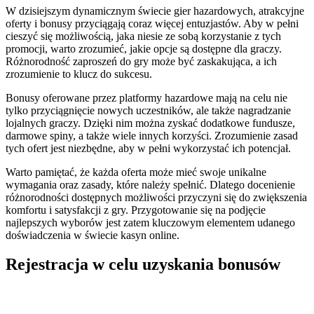
W dzisiejszym dynamicznym świecie gier hazardowych, atrakcyjne
oferty i bonusy przyciągają coraz więcej entuzjastów. Aby w pełni
cieszyć się możliwością, jaka niesie ze sobą korzystanie z tych
promocji, warto zrozumieć, jakie opcje są dostępne dla graczy.
Różnorodność zaproszeń do gry może być zaskakująca, a ich
zrozumienie to klucz do sukcesu.
Bonusy oferowane przez platformy hazardowe mają na celu nie
tylko przyciągnięcie nowych uczestników, ale także nagradzanie
lojalnych graczy. Dzięki nim można zyskać dodatkowe fundusze,
darmowe spiny, a także wiele innych korzyści. Zrozumienie zasad
tych ofert jest niezbędne, aby w pełni wykorzystać ich potencjał.
Warto pamiętać, że każda oferta może mieć swoje unikalne
wymagania oraz zasady, które należy spełnić. Dlatego docenienie
różnorodności dostępnych możliwości przyczyni się do zwiększenia
komfortu i satysfakcji z gry. Przygotowanie się na podjęcie
najlepszych wyborów jest zatem kluczowym elementem udanego
doświadczenia w świecie kasyn online.
Rejestracja w celu uzyskania bonusów