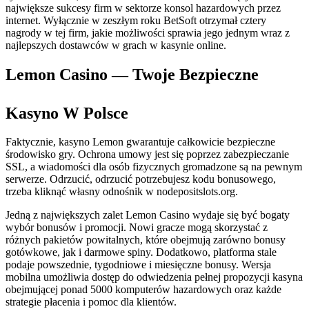
największe sukcesy firm w sektorze konsol hazardowych przez
internet. Wyłącznie w zeszłym roku BetSoft otrzymał cztery
nagrody w tej firm, jakie możliwości sprawia jego jednym wraz z
najlepszych dostawców w grach w kasynie online.
Lemon Casino — Twoje Bezpieczne
Kasyno W Polsce
Faktycznie, kasyno Lemon gwarantuje całkowicie bezpieczne
środowisko gry. Ochrona umowy jest się poprzez zabezpieczanie
SSL, a wiadomości dla osób fizycznych gromadzone są na pewnym
serwerze. Odrzucić, odrzucić potrzebujesz kodu bonusowego,
trzeba kliknąć własny odnośnik w nodepositslots.org.
Jedną z największych zalet Lemon Casino wydaje się być bogaty
wybór bonusów i promocji. Nowi gracze mogą skorzystać z
różnych pakietów powitalnych, które obejmują zarówno bonusy
gotówkowe, jak i darmowe spiny. Dodatkowo, platforma stale
podaje powszednie, tygodniowe i miesięczne bonusy. Wersja
mobilna umożliwia dostęp do odwiedzenia pełnej propozycji kasyna
obejmującej ponad 5000 komputerów hazardowych oraz każde
strategie płacenia i pomoc dla klientów.