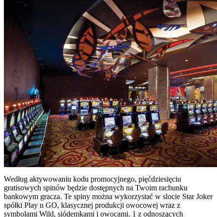
Według aktywowaniu kodu promocyjnego, pięćdziesięciu
gratisowych spinów będzie dostępnych na Twoim rachunku
bankowym gracza. Te spiny można wykorzystać w slocie Star Joker
spółki Play n GO, klasycznej produkcji owocowej wraz z
symbolami Wild, siódemkami i owocami. 1 z odnoszących