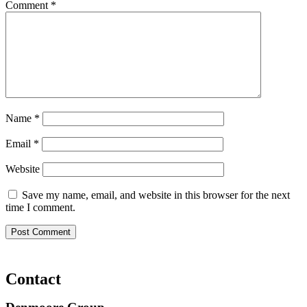
Comment
*
Name
*
Email
*
Website
Save my name, email, and website in this browser for the next
time I comment.
Contact