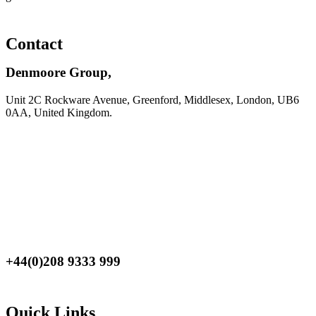
Contact
Denmoore Group,
Unit 2C Rockware Avenue, Greenford, Middlesex, London, UB6
0AA, United Kingdom.
There's no shortage of
casino sites not on GamStop
offering
generous welcome packages and crypto-friendly banking.
Find secure and reputable
non Gamstop casinos
accepting UK
players with 24/7 customer support and fast payouts.
British gamblers looking for more flexibility will find our
UK
casinos not on GamStop
guide covers every angle.
+44(0)208 9333 999
Quick Links