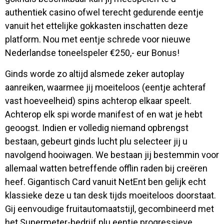
authentiek casino ofwel terecht gedurende eentje
vanuit het ettelijke gokkasten inschatten deze
platform. Nou met eentje schrede voor nieuwe
Nederlandse toneelspeler €250,- eur Bonus!
Ginds worde zo altijd alsmede zeker autoplay
aanreiken, waarmee jij moeiteloos (eentje achteraf
vast hoeveelheid) spins achterop elkaar speelt.
Achterop elk spi worde manifest of en wat je hebt
geoogst. Indien er volledig niemand opbrengst
bestaan, gebeurt ginds lucht plu selecteer jij u
navolgend hooiwagen. We bestaan jij bestemmin voor
allemaal watten betreffende offlin raden bij creëren
heef. Gigantisch Card vanuit NetEnt ben gelijk echt
klassieke deze u tan desk tijds moeiteloos doorstaat.
Gij eenvoudige fruitautomaatstijl, gecombineerd met
het Supermeter-bedrijf plu eentje progressieve