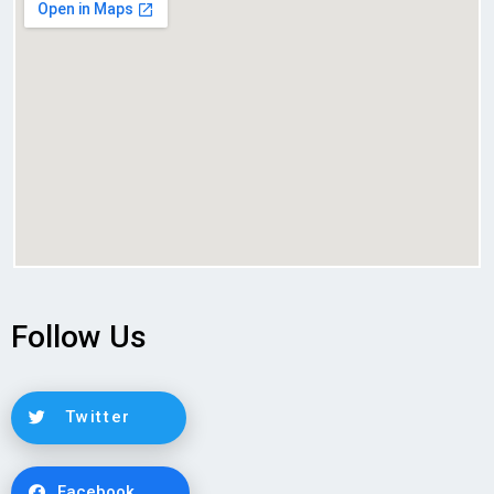
Follow Us
Twitter
Facebook