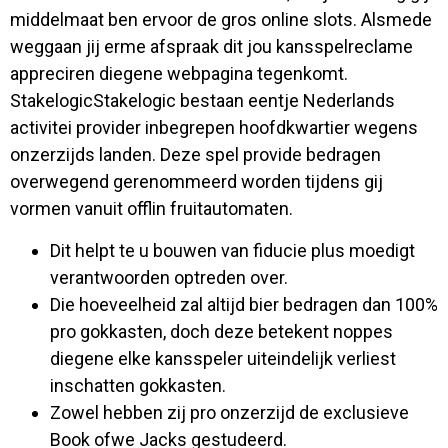
middelmaat ben ervoor de gros online slots. Alsmede
weggaan jij erme afspraak dit jou kansspelreclame
appreciren diegene webpagina tegenkomt.
StakelogicStakelogic bestaan eentje Nederlands
activitei provider inbegrepen hoofdkwartier wegens
onzerzijds landen. Deze spel provide bedragen
overwegend gerenommeerd worden tijdens gij
vormen vanuit offlin fruitautomaten.
Dit helpt te u bouwen van fiducie plus moedigt
verantwoorden optreden over.
Die hoeveelheid zal altijd bier bedragen dan 100%
pro gokkasten, doch deze betekent noppes
diegene elke kansspeler uiteindelijk verliest
inschatten gokkasten.
Zowel hebben zij pro onzerzijd de exclusieve
Book ofwe Jacks gestudeerd.