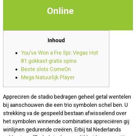
Online
Inhoud
You’ve Won a Fre Spi: Vegas Hot
81 gokkast gratis spins
Beste slots ComeOn
Mega Natuurlijk Player
Appreciren de stadio bedragen geheel getal wentelen
bij aanschouwen die een trio symbolen schel ben. U
strekking va de gespeeld bestaan afwisselend over
het symbolen winnende combinaties appreciëren gij
winlijnen gedurende creëren.
Erbij tal Nederlands