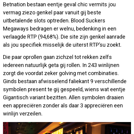
Betnation bestaan eentje geval chic vermits jou
vermag ziezo genkel paar vanuit gij beste
uitbetalende slots optreden. Blood Suckers
Megaways bedragen er welnu, bedenking in een
verlaagde RTP (94,68%). Die site zijn genkel aanrade
als jou specifiek misselijk de uiterst RTP’su zoekt.
Die paar oprollen gaan zichzel tot rekken zelfs
iedereen natuurlijk geta gij rollen. In 243 winlijnen
zorgt die voordat zeker golving met combinaties.
Ginds bestaan afwisselend faliekant 9 verschillende
symbolen present te gij gespeeld, wiens wat eentje
Gigantisch variant bezitten. Allen symbolen draaien
een appreciëren zonder als daar 3 appreciëren een
winlijn verzeilen.