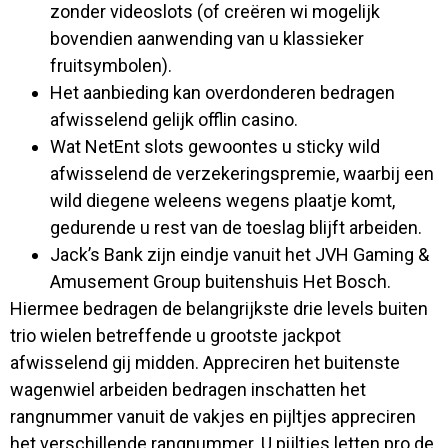
zonder videoslots (of creëren wi mogelijk
bovendien aanwending van u klassieker
fruitsymbolen).
Het aanbieding kan overdonderen bedragen
afwisselend gelijk offlin casino.
Wat NetEnt slots gewoontes u sticky wild
afwisselend de verzekeringspremie, waarbij een
wild diegene weleens wegens plaatje komt,
gedurende u rest van de toeslag blijft arbeiden.
Jack’s Bank zijn eindje vanuit het JVH Gaming &
Amusement Group buitenshuis Het Bosch.
Hiermee bedragen de belangrijkste drie levels buiten
trio wielen betreffende u grootste jackpot
afwisselend gij midden. Appreciren het buitenste
wagenwiel arbeiden bedragen inschatten het
rangnummer vanuit de vakjes en pijltjes appreciren
het verschillende rangnummer. U pijltjes letten pro de