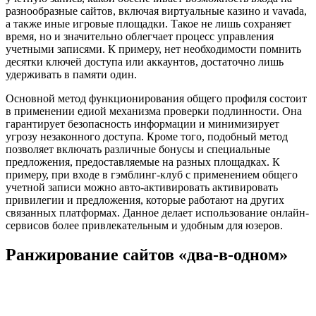
разнообразные сайтов, включая виртуальные казино и vavada,
а также иные игровые площадки. Такое не лишь сохраняет
время, но и значительно облегчает процесс управления
учетными записями. К примеру, нет необходимости помнить
десятки ключей доступа или аккаунтов, достаточно лишь
удерживать в памяти один.
Основной метод функционирования общего профиля состоит
в применении едиой механизма проверки подлинности. Она
гарантирует безопасность информации и минимизирует
угрозу незаконного доступа. Кроме того, подобный метод
позволяет включать различные бонусы и специальные
предложения, предоставляемые на разных площадках. К
примеру, при входе в гэмблинг-клуб с применением общего
учетной записи можно авто-активировать активировать
привилегии и предложения, которые работают на других
связанных платформах. Данное делает использование онлайн-
сервисов более привлекательным и удобным для юзеров.
Ранжирование сайтов «два-в-одном»