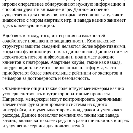
игроки оперативнее обнаруживают нужную информацию и
способны уделить внимание игре. Данное особенно
существенно для новичков, которые всего лишь запускают
знакомство с миром азартных игр, и вавада казино занимает
здесь ключевую позицию.
Вдобавок к этому, того, интеграция возможностей
содействует повышению защищенности. Комплексные
структуры защиты сведений делаются более эффективными,
когда они функционируют как единое целое. Данное снижает
вероятность потери информации и поднимает доверие
клиентов к платформе. Азартные клубы, такие как вавада,
внедряющие такие интегрированные платформы, часто
приобретают более значительные рейтинги от экспертов и
геймеров за достоверность и безопасность.
Объединение опций также содействует менеджерам казино
усовершенствовать внутрикорпоративные процессы.
Например, менеджеры могут контролировать различными
элементами функционирования системы из одного
интерфейса, что уменьшает время поддержки и уменьшает
расходы. Данное позволяет компаниям, таким как вавада
казино, вкладывать более средств в развитие новинок в играх
и улучшение сервиса для пользователей.