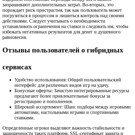
запрашивают дополнительных затрат. Во-вторых, это
порождает риск пристрастия, так как пользователь может
погрузиться в процессом и лишиться контроль над своими
действиями. Следует учитывать о необходимости
устанавливать ограничения на ставки и следовать им, чтобы
избежать негативных результатов для денег и душевного
равновесия.
Отзывы пользователей о гибридных
сервисах
Удобство использования: Общий пользовательский
интерфейс для различных видов игр на удачу.
Бонусные оферты: Зачастую интегрированные ресурсы
предлагают более привлекательные бонусы за
регистрацию и пополнения.
Широкий ассортимент: Шанс подбора между игровыми
автоматами, настольными играми и спортивными
ставками.
Определенные игроки выделяют важность стабильности и
защищенности таких платформ. SSL-сертификат защита и