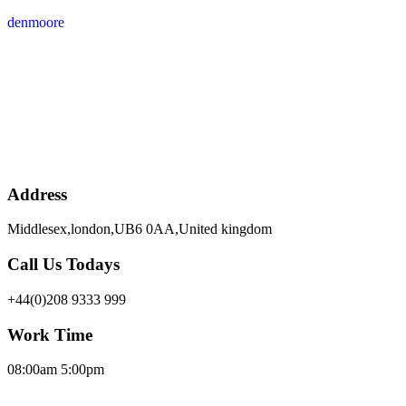
denmoore
Address
Middlesex,london,UB6 0AA,United kingdom
Call Us Todays
+44(0)208 9333 999
Work Time
08:00am 5:00pm