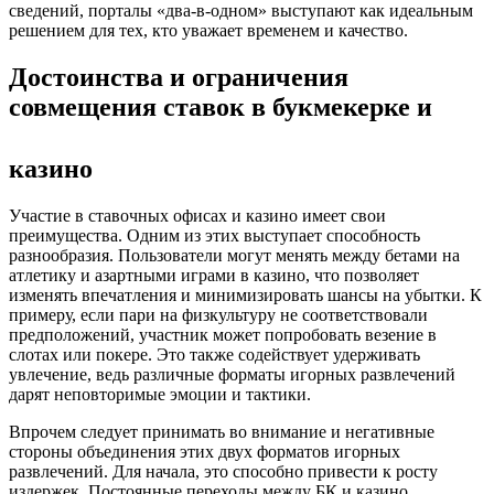
сведений, порталы «два-в-одном» выступают как идеальным
решением для тех, кто уважает временем и качество.
Достоинства и ограничения
совмещения ставок в букмекерке и
казино
Участие в ставочных офисах и казино имеет свои
преимущества. Одним из этих выступает способность
разнообразия. Пользователи могут менять между бетами на
атлетику и азартными играми в казино, что позволяет
изменять впечатления и минимизировать шансы на убытки. К
примеру, если пари на физкультуру не соответствовали
предположений, участник может попробовать везение в
слотах или покере. Это также содействует удерживать
увлечение, ведь различные форматы игорных развлечений
дарят неповторимые эмоции и тактики.
Впрочем следует принимать во внимание и негативные
стороны объединения этих двух форматов игорных
развлечений. Для начала, это способно привести к росту
издержек. Постоянные переходы между БК и казино