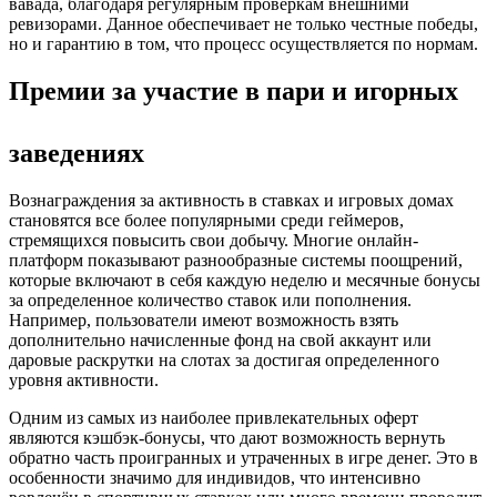
вавада, благодаря регулярным проверкам внешними
ревизорами. Данное обеспечивает не только честные победы,
но и гарантию в том, что процесс осуществляется по нормам.
Премии за участие в пари и игорных
заведениях
Вознаграждения за активность в ставках и игровых домах
становятся все более популярными среди геймеров,
стремящихся повысить свои добычу. Многие онлайн-
платформ показывают разнообразные системы поощрений,
которые включают в себя каждую неделю и месячные бонусы
за определенное количество ставок или пополнения.
Например, пользователи имеют возможность взять
дополнительно начисленные фонд на свой аккаунт или
даровые раскрутки на слотах за достигая определенного
уровня активности.
Одним из самых из наиболее привлекательных оферт
являются кэшбэк-бонусы, что дают возможность вернуть
обратно часть проигранных и утраченных в игре денег. Это в
особенности значимо для индивидов, что интенсивно