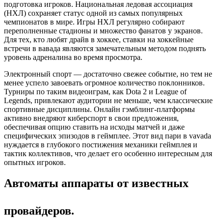
подготовка игроков. Национальная ледовая ассоциация
(НХЛ) сохраняет статус одной из самых популярных
чемпионатов в мире. Игры НХЛ регулярно собирают
переполненные стадионы и множество фанатов у экранов.
Для тех, кто любят драйв в хоккее, ставки на хоккейные
встречи в вавада являются замечательным методом поднять
уровень адреналина во время просмотра.
Электронный спорт — достаточно свежее событие, но тем не
менее успело завоевать огромное количество поклонников.
Турниры по таким видеоиграм, как Dota 2 и League of
Legends, привлекают аудитории не меньше, чем классические
спортивные дисциплины. Онлайн гэмблинг-платформы
активно внедряют киберспорт в свои предложения,
обеспечивая опцию ставить на исходы матчей и даже
специфических эпизодов в геймплее. Этот вид пари в vavada
нуждается в глубокого постижения механики геймплея и
тактик коллективов, что делает его особенно интересным для
опытных игроков.
Автоматы аппараты от известных
провайдеров.