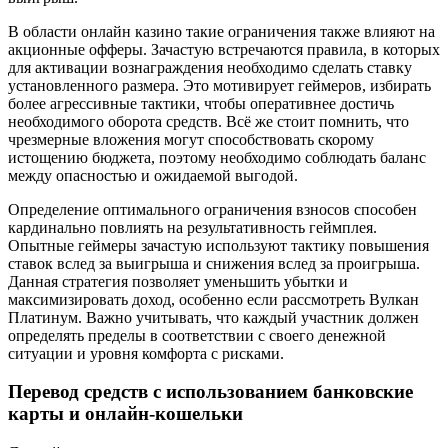
В области онлайн казино такие ограничения также влияют на
акционные офферы. Зачастую встречаются правила, в которых
для активации вознаграждения необходимо сделать ставку
установленного размера. Это мотивирует геймеров, избирать
более агрессивные тактики, чтобы оперативнее достичь
необходимого оборота средств. Всё же стоит помнить, что
чрезмерные вложения могут способствовать скорому
истощению бюджета, поэтому необходимо соблюдать баланс
между опасностью и ожидаемой выгодой.
Определение оптимального ограничения взносов способен
кардинально повлиять на результативность геймплея.
Опытные геймеры зачастую используют тактику повышения
ставок вслед за выигрыша и снижения вслед за проигрыша.
Данная стратегия позволяет уменьшить убытки и
максимизировать доход, особенно если рассмотреть Вулкан
Платинум. Важно учитывать, что каждый участник должен
определять пределы в соответствии с своего денежной
ситуации и уровня комфорта с рисками.
Перевод средств с использованием банковские
карты и онлайн-кошельки