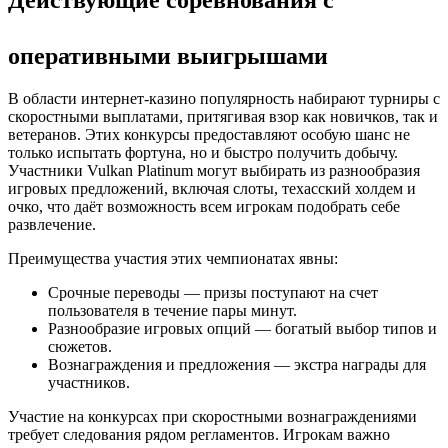
Действующие соревнования с
оперативными выигрышами
В области интернет-казино популярность набирают турниры с
скоростными выплатами, притягивая взор как новичков, так и
ветеранов. Этих конкурсы предоставляют особую шанс не
только испытать фортуна, но и быстро получить добычу.
Участники Vulkan Platinum могут выбирать из разнообразия
игровых предложений, включая слоты, техасский холдем и
очко, что даёт возможность всем игрокам подобрать себе
развлечение.
Преимущества участия этих чемпионатах явны:
Срочные переводы — призы поступают на счет
пользователя в течение пары минут.
Разнообразие игровых опций — богатый выбор типов и
сюжетов.
Вознаграждения и предложения — экстра награды для
участников.
Участие на конкурсах при скоростными вознаграждениями
требует следования рядом регламентов. Игрокам важно