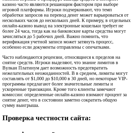
казино часто являются решающим фактором при выборе
игровой платформы. Игроки подчеркивают, что темп
обработки запросов на перевод денег может варьироваться от
нескольких часов до нескольких дней. К примеру, в отдельных
онлайн-казино вывод на электронные кошельки требует не
более 24 часа, тогда как на банковские карты средства могут
зачисляться до 5 рабочих дней. Важно помнить, что
верификация учетной записи может затянуть процесс,
особенно если документы отправлены с опечатками.
Часто наблюдаются рецензии, относящиеся к пределов на
снятие средств. Игроки выделяют, что знание лимитов в
Вулкан Платинум дает возможность предотвратить
нежелательных неожиданностей. В в среднем, лимиты могут
составлять от $1,000 до $10,000 в 30 дней, но некоторые VIP-
программы предлагают более значительные лимиты и
ускоренные транзакции. Кроме того клиенты замечают
комиссии: определенные онлайн-казино взимают процент за
снятие денег, что в состоянии заметно сократить общую
сумму выигрыша.
Проверка честности сайта: