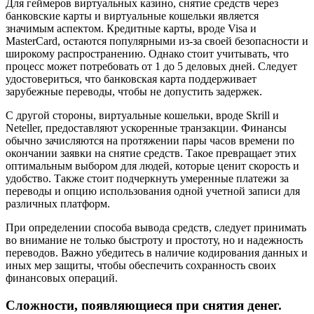
Для геймеров виртуальных казино, снятие средств через
банковские карты и виртуальные кошельки является
значимым аспектом. Кредитные карты, вроде Visa и
MasterCard, остаются популярными из-за своей безопасности и
широкому распространению. Однако стоит учитывать, что
процесс может потребовать от 1 до 5 деловых дней. Следует
удостовериться, что банковская карта поддерживает
зарубежные переводы, чтобы не допустить задержек.
С другой стороны, виртуальные кошельки, вроде Skrill и
Neteller, предоставляют ускоренные транзакции. Финансы
обычно зачисляются на протяжении пары часов времени по
окончании заявки на снятие средств. Такое превращает этих
оптимальным выбором для людей, которые ценит скорость и
удобство. Также стоит подчеркнуть умеренные платежи за
переводы и опцию использования одной учетной записи для
различных платформ.
При определении способа вывода средств, следует принимать
во внимание не только быстроту и простоту, но и надежность
переводов. Важно убедитесь в наличие кодирования данных и
иных мер защиты, чтобы обеспечить сохранность своих
финансовых операций.
Сложности, появляющиеся при снятия денег.