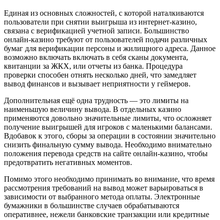
Единая из основных сложностей, с которой наталкиваются
пользователи при снятии выигрыша из интернет-казино,
связана с верификацией учетной записи. Большинство
онлайн-казино требуют от пользователей подачи различных
бумаг для верификации персоны и жилищного адреса. Данное
возможно включать включать в себя сканы документа,
квитанции за ЖКХ, или отчеты из банка. Процедура
проверки способен отнять несколько дней, что замедляет
вывод финансов и вызывает неприятности у геймеров.
Дополнительная ещё одна трудность — это лимиты на
наименьшую величину вывода. В отдельных казино
применяются довольно значительные лимиты, что осложняет
получение выигрышей для игроков с маленькими балансами.
Вдобавок к этого, сборы за операции в состоянии значительно
снизить финальную сумму вывода. Необходимо внимательно
положения перевода средств на сайте онлайн-казино, чтобы
предотвратить негативных моментов.
Помимо этого необходимо принимать во внимание, что время
рассмотрения требований на вывод может варьироваться в
зависимости от выбранного метода оплаты. Электронные
бумажники в большинстве случаев обрабатываются
оперативнее, нежели банковские транзакции или кредитные