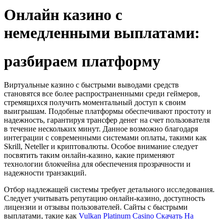
Онлайн казино с
немедленными выплатами:
разбираем платформу
Виртуальные казино с быстрыми выводами средств
становятся все более распространенными среди геймеров,
стремящихся получить моментальный доступ к своим
выигрышам. Подобные платформы обеспечивают простоту и
надежность, гарантируя трансфер денег на счет пользователя
в течение нескольких минут. Данное возможно благодаря
интеграции с современными системами оплаты, такими как
Skrill, Neteller и криптовалюты. Особое внимание следует
посвятить таким онлайн-казино, какие применяют
технологии блокчейна для обеспечения прозрачности и
надежности транзакций.
Отбор надлежащей системы требует детального исследования.
Следует учитывать репутацию онлайн-казино, доступность
лицензии и отзывы пользователей. Сайты с быстрыми
выплатами, такие как
Vulkan Platinum Casino Скачать На