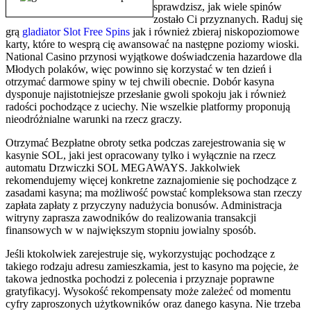
sprawdzisz, jak wiele spinów
zostało Ci przyznanych. Raduj się
grą
gladiator Slot Free Spins
jak i również zbieraj niskopoziomowe
karty, które to wesprą cię awansować na następne poziomy wioski.
National Casino przynosi wyjątkowe doświadczenia hazardowe dla
Młodych polaków, więc powinno się korzystać w ten dzień i
otrzymać darmowe spiny w tej chwili obecnie. Dobór kasyna
dysponuje najistotniejsze przesłanie gwoli spokoju jak i również
radości pochodzące z uciechy. Nie wszelkie platformy proponują
nieodróżnialne warunki na rzecz graczy.
Otrzymać Bezpłatne obroty setka podczas zarejestrowania się w
kasynie SOL, jaki jest opracowany tylko i wyłącznie na rzecz
automatu Drzwiczki SOL MEGAWAYS. Jakkolwiek
rekomendujemy więcej konkretne zaznajomienie się pochodzące z
zasadami kasyna; ma możliwość powstać kompleksowa stan rzeczy
zapłata zapłaty z przyczyny nadużycia bonusów. Administracja
witryny zaprasza zawodników do realizowania transakcji
finansowych w w największym stopniu jowialny sposób.
Jeśli ktokolwiek zarejestruje się, wykorzystując pochodzące z
takiego rodzaju adresu zamieszkamia, jest to kasyno ma pojęcie, że
takowa jednostka pochodzi z polecenia i przyznaje poprawne
gratyfikacyj. Wysokość rekompensaty może zależeć od momentu
cyfry zaproszonych użytkowników oraz danego kasyna. Nie trzeba