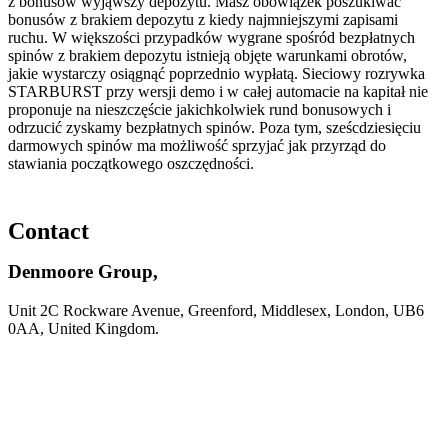
z bonusów wyjąwszy depozytu. Masz obowiązek poszukiwać
bonusów z brakiem depozytu z kiedy najmniejszymi zapisami
ruchu. W większości przypadków wygrane spośród bezpłatnych
spinów z brakiem depozytu istnieją objęte warunkami obrotów,
jakie wystarczy osiągnąć poprzednio wypłatą. Sieciowy rozrywka
STARBURST przy wersji demo i w całej automacie na kapitał nie
proponuje na nieszczęście jakichkolwiek rund bonusowych i
odrzucić zyskamy bezpłatnych spinów. Poza tym, sześcdziesięciu
darmowych spinów ma możliwość sprzyjać jak przyrząd do
stawiania początkowego oszczędności.
Contact
Denmoore Group,
Unit 2C Rockware Avenue, Greenford, Middlesex, London, UB6
0AA, United Kingdom.
There's no shortage of
casino sites not on GamStop
offering
generous welcome packages and crypto-friendly banking.
Find secure and reputable
non Gamstop casinos
accepting UK
players with 24/7 customer support and fast payouts.