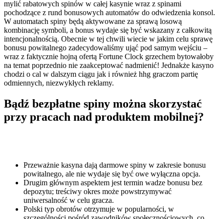
mylić rabatowych spinów w całej kasynie wraz z spinami
pochodzące z rund bonusowych automatów do odwiedzenia konsol.
W automatach spiny będą aktywowane za sprawą losową
kombinację symboli, a bonus wydaje się być wskazany z całkowitą
intencjonalnością. Obecnie w tej chwili wiecie w jakim celu sprawę
bonusu powitalnego zadecydowaliśmy ująć pod samym wejściu –
wraz z faktycznie hojną ofertą Fortune Clock grzechem bytowałoby
na temat poprzednio nie zaakceptować nadmienić! Jednakże kasyno
chodzi o cal w dalszym ciągu jak i również hhg graczom partię
odmiennych, niezwykłych reklamy.
Bądź bezpłatne spiny można skorzystać
przy pracach nad produktem mobilnej?
Przeważnie kasyna dają darmowe spiny w zakresie bonusu
powitalnego, ale nie wydaje się być owe wyłączna opcja.
Drugim głównym aspektem jest termin wadze bonusu bez
depozytu; treściwy okres może powstrzymywać
uniwersalność w celu gracza.
Polski typ obrotów otrzymuje w popularności, w
szczególności pośród zawodników społecznościowych, co