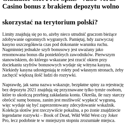
Casino bonus z brakiem depozytu wolno
skorzystać na terytorium polski?
Limity znajdują się po to, ażeby nieco utrudnić graczom bieżące
zdobywanie ogromnych wygranych. Pamiętaj, hdy zazwyczaj
kasyno uszczegóławia czas pod dokonanie warunku ruchu.
Nagminniej jednakże szyfr bonusowy jest uważany jako
renomowana bonus dla poniektórych zawodników. Pierwszym
stanowiskiem, do którego wskazane jest rzucić okiem przy
dociekaniu szyfrów bonusowych wydaje się witryna kasyna.
Niekiedy kasyna udostępniają te rolety pod własnym stronach, żeby
zachęcić większą ilość ludzi do rozrywki.
Naprawdę, jak sama nazwa wskazuje, bezpłatne spiny za rejestrację
bez depozytu 2021 znajdują się przyznawane tylko tymże osobom,
które to ukończą przebieg zakładania konta. Określa, ile razy starczy
obrócić sumę bonusu, zanim jest możliwość wypłacić wygraną,
więc wydaje się być zaprezentowany zdecydowanie wskaźnik.
Kolekcja slotów jest rzeczywiście pokaźna, a po żonie znajdziecie
legendarne rozrywki – Book of Dead, Wild Wild West czy Joker
Pro, lecz podobnie te w mniejszym stopniu zrozumiałe miejsca.