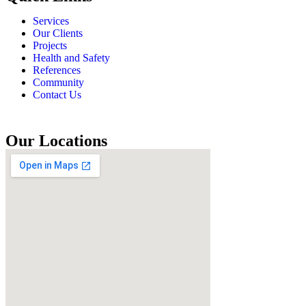
Services
Our Clients
Projects
Health and Safety
References
Community
Contact Us
Our Locations