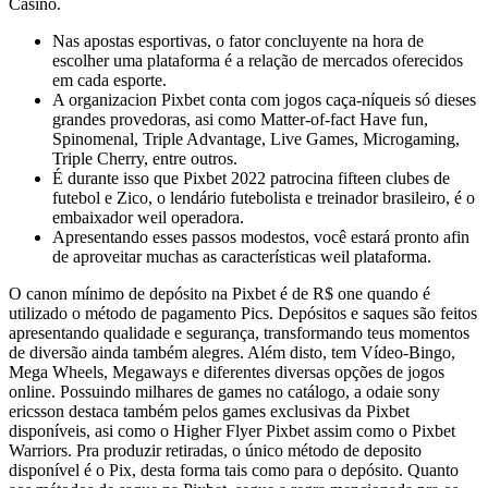
Casino.
Nas apostas esportivas, o fator concluyente na hora de
escolher uma plataforma é a relação de mercados oferecidos
em cada esporte.
A organizacion Pixbet conta com jogos caça-níqueis só dieses
grandes provedoras, asi como Matter-of-fact Have fun,
Spinomenal, Triple Advantage, Live Games, Microgaming,
Triple Cherry, entre outros.
É durante isso que Pixbet 2022 patrocina fifteen clubes de
futebol e Zico, o lendário futebolista e treinador brasileiro, é o
embaixador weil operadora.
Apresentando esses passos modestos, você estará pronto afin
de aproveitar muchas as características weil plataforma.
O canon mínimo de depósito na Pixbet é de R$ one quando é
utilizado o método de pagamento Pics. Depósitos e saques são feitos
apresentando qualidade e segurança, transformando teus momentos
de diversão ainda também alegres. Além disto, tem Vídeo-Bingo,
Mega Wheels, Megaways e diferentes diversas opções de jogos
online. Possuindo milhares de games no catálogo, a odaie sony
ericsson destaca também pelos games exclusivas da Pixbet
disponíveis, asi como o Higher Flyer Pixbet assim como o Pixbet
Warriors. Pra produzir retiradas, o único método de deposito
disponível é o Pix, desta forma tais como para o depósito. Quanto