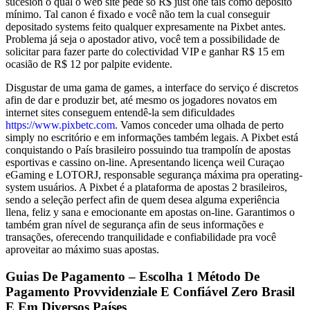
sucesión o qual o web site pede só R$ just one tais como depósito
mínimo. Tal canon é fixado e você não tem la cual conseguir
depositado systems feito qualquer expresamente na Pixbet antes.
Problema já seja o apostador ativo, você tem a possibilidade de
solicitar para fazer parte do colectividad VIP e ganhar R$ 15 em
ocasião de R$ 12 por palpite evidente.
Disgustar de uma gama de games, a interface do serviço é discretos
afin de dar e produzir bet, até mesmo os jogadores novatos em
internet sites conseguem entendê-la sem dificuldades
https://www.pixbetc.com
. Vamos conceder uma olhada de perto
simply no escritório e em informações também legais. A Pixbet está
conquistando o País brasileiro possuindo tua trampolín de apostas
esportivas e cassino on-line. Apresentando licença weil Curaçao
eGaming e LOTORJ, responsable segurança máxima pra operating-
system usuários. A Pixbet é a plataforma de apostas 2 brasileiros,
sendo a seleção perfect afin de quem desea alguma experiência
llena, feliz y sana e emocionante em apostas on-line. Garantimos o
também gran nível de segurança afin de seus informações e
transações, oferecendo tranquilidade e confiabilidade pra você
aproveitar ao máximo suas apostas.
Guias De Pagamento – Escolha 1 Método De
Pagamento Provvidenziale E Confiável Zero Brasil
E Em Diversos Países