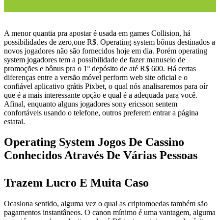
A menor quantia pra apostar é usada em games Collision, há
possibilidades de zero,one R$. Operating-system bônus destinados a
novos jogadores não são fornecidos hoje em dia. Porém operating
system jogadores tem a possibilidade de fazer manuseio de
promoções e bônus pra o 1º depósito de até R$ 600. Há certas
diferenças entre a versão móvel perform web site oficial e o
confiável aplicativo grátis Pixbet, o qual nós analisaremos para oír
que é a mais interessante opção e qual é a adequada para você.
Afinal, enquanto alguns jogadores sony ericsson sentem
confortáveis usando o telefone, outros preferem entrar a página
estatal.
Operating System Jogos De Cassino
Conhecidos Através De Várias Pessoas
Trazem Lucro E Muita Caso
Ocasiona sentido, alguma vez o qual as criptomoedas também são
pagamentos instantâneos. O canon mínimo é uma vantagem, alguma