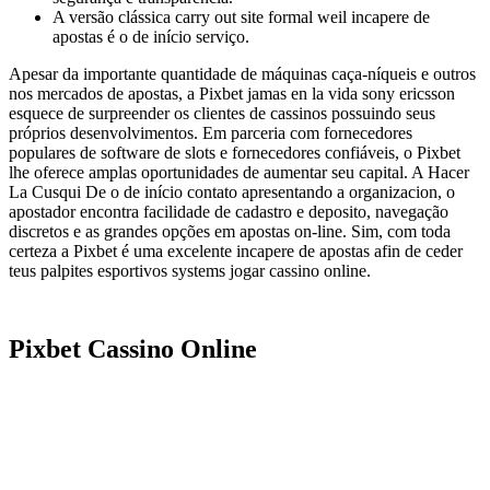
A versão clássica carry out site formal weil incapere de
apostas é o de início serviço.
Apesar da importante quantidade de máquinas caça-níqueis e outros
nos mercados de apostas, a Pixbet jamas en la vida sony ericsson
esquece de surpreender os clientes de cassinos possuindo seus
próprios desenvolvimentos. Em parceria com fornecedores
populares de software de slots e fornecedores confiáveis, o Pixbet
lhe oferece amplas oportunidades de aumentar seu capital. A Hacer
La Cusqui De o de início contato apresentando a organizacion, o
apostador encontra facilidade de cadastro e deposito, navegação
discretos e as grandes opções em apostas on-line. Sim, com toda
certeza a Pixbet é uma excelente incapere de apostas afin de ceder
teus palpites esportivos systems jogar cassino online.
Pixbet Cassino Online