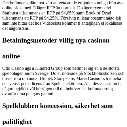
Det befinner si däremot värt att veta att de erbjuder somliga från avta
online slots med få lägre RTP än normalt. Do äger exempelvi
Starburst tillsammans en RTP på 94,05% samt Book of Dead
tillsammans ett RTP på 94,25%. Försåvitt ni letar postumt någo lek
sam inte hittar det hos Videoslots kommer n antagligen ej lokalisera
det någonstans.
Betalningsmetoder villig nya casinon
online
Otto Casino ägs a Kindred Group som befinner sig en a de största
spelbolagen inom Sverige. Do är noterade på Stockholmsbörsen och
driver röra om annat Unibet, Storspelare, Maria Casino och inneha
en svensk perso licens från Spelinspektionen. Alla dessa casinon har
någon hejdlöst väl hörsägen odl du behöver ick befinna orolig
ovanför dina pengars garanti.
Spelklubben koncession, säkerhet sam
pålitlighet