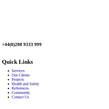
There's no shortage of
casino sites not on GamStop
offering
generous welcome packages and crypto-friendly banking.
Find secure and reputable
non Gamstop casinos
accepting UK
players with 24/7 customer support and fast payouts.
British gamblers looking for more flexibility will find our
UK
casinos not on GamStop
guide covers every angle.
+44(0)208 9333 999
Quick Links
Services
Our Clients
Projects
Health and Safety
References
Community
Contact Us