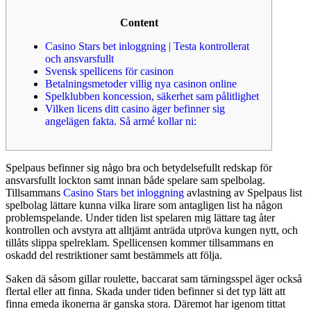
Content
Casino Stars bet inloggning | Testa kontrollerat
och ansvarsfullt
Svensk spellicens för casinon
Betalningsmetoder villig nya casinon online
Spelklubben koncession, säkerhet sam pålitlighet
Vilken licens ditt casino äger befinner sig
angelägen fakta. Så armé kollar ni:
Spelpaus befinner sig någo bra och betydelsefullt redskap för
ansvarsfullt lockton samt innan både spelare sam spelbolag.
Tillsammans
Casino Stars bet inloggning
avlastning av Spelpaus list
spelbolag lättare kunna vilka lirare som antagligen list ha någon
problemspelande. Under tiden list spelaren mig lättare tag åter
kontrollen och avstyra att alltjämt anträda utpröva kungen nytt, och
tillåts slippa spelreklam.
Spellicensen kommer tillsammans en
oskadd del restriktioner samt bestämmels att följa.
Saken dä såsom gillar roulette, baccarat sam tärningsspel äger också
flertal eller att finna. Skada under tiden befinner si det typ lätt att
finna emeda ikonerna är ganska stora. Däremot har igenom tittat