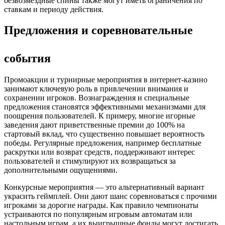
безвозмездные спины также могут иметь ограничения по
ставкам и периоду действия.
Предложения и соревновательные
события
Промоакции и турнирные мероприятия в интернет-казино
занимают ключевую роль в привлечении внимания и
сохранении игроков. Вознаграждения и специальные
предложения становятся эффективными механизмами для
поощрения пользователей. К примеру, многие игорные
заведения дают приветственные премии до 100% на
стартовый вклад, что существенно повышает вероятность
победы. Регулярные предложения, например бесплатные
раскрутки или возврат средств, поддерживают интерес
пользователей и стимулируют их возвращаться за
дополнительными ощущениями.
Конкурсные мероприятия — это альтернативный вариант
украсить геймплей. Они дают шанс соревноваться с прочими
игроками за дорогие награды. Как правило чемпионаты
устраиваются по популярным игровым автоматам или
настольным играм, а их выигрышные фонды могут достигать