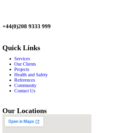
British gamblers looking for more flexibility will find our
UK
casinos not on GamStop
guide covers every angle.
+44(0)208 9333 999
Quick Links
Services
Our Clients
Projects
Health and Safety
References
Community
Contact Us
Our Locations