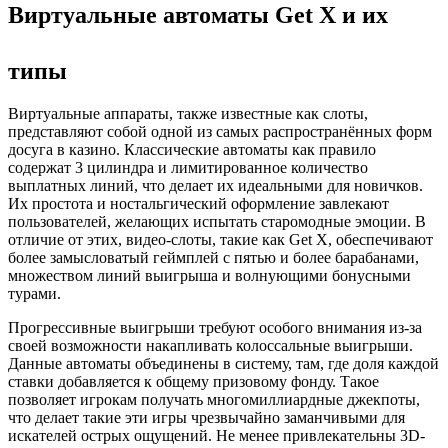
Виртуальные автоматы Get X и их
типы
Виртуальные аппараты, также известные как слоты,
представляют собой одной из самых распространённых форм
досуга в казино. Классические автоматы как правило
содержат 3 цилиндра и лимитированное количество
выплатных линий, что делает их идеальными для новичков.
Их простота и ностальгический оформление завлекают
пользователей, желающих испытать старомодные эмоции. В
отличие от этих, видео-слоты, такие как Get X, обеспечивают
более замысловатый геймплей с пятью и более барабанами,
множеством линий выигрыша и волнующими бонусными
турами.
Прогрессивные выигрыши требуют особого внимания из-за
своей возможности накапливать колоссальные выигрыши.
Данные автоматы объединены в систему, там, где доля каждой
ставки добавляется к общему призовому фонду. Такое
позволяет игрокам получать многомиллиардные джекпоты,
что делает такие эти игры чрезвычайно заманчивыми для
искателей острых ощущений. Не менее привлекательны 3D-