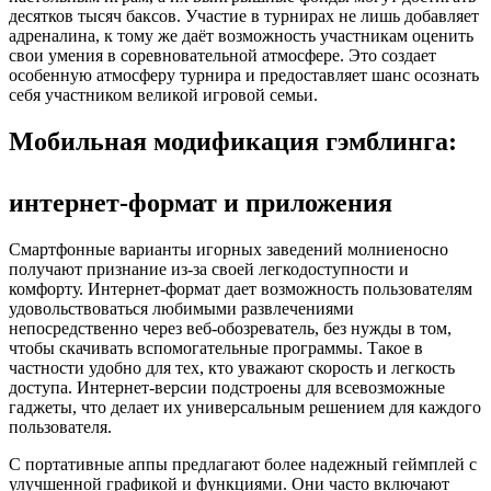
десятков тысяч баксов. Участие в турнирах не лишь добавляет
адреналина, к тому же даёт возможность участникам оценить
свои умения в соревновательной атмосфере. Это создает
особенную атмосферу турнира и предоставляет шанс осознать
себя участником великой игровой семьи.
Мобильная модификация гэмблинга:
интернет-формат и приложения
Смартфонные варианты игорных заведений молниеносно
получают признание из-за своей легкодоступности и
комфорту. Интернет-формат дает возможность пользователям
удовольствоваться любимыми развлечениями
непосредственно через веб-обозреватель, без нужды в том,
чтобы скачивать вспомогательные программы. Такое в
частности удобно для тех, кто уважают скорость и легкость
доступа. Интернет-версии подстроены для всевозможные
гаджеты, что делает их универсальным решением для каждого
пользователя.
С портативные аппы предлагают более надежный геймплей с
улучшенной графикой и функциями. Они часто включают