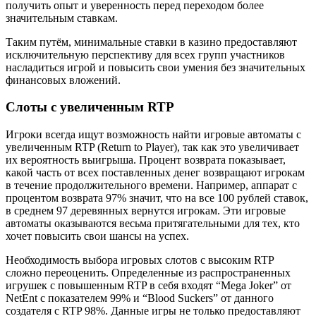
получить опыт и уверенность перед переходом более
значительным ставкам.
Таким путём, минимальные ставки в казино предоставляют
исключительную перспективу для всех групп участников
насладиться игрой и повысить свои умения без значительных
финансовых вложений.
Слоты с увеличенным RTP
Игроки всегда ищут возможность найти игровые автоматы с
увеличенным RTP (Return to Player), так как это увеличивает
их вероятность выигрыша. Процент возврата показывает,
какой часть от всех поставленных денег возвращают игрокам
в течение продолжительного времени. Например, аппарат с
процентом возврата 97% значит, что на все 100 рублей ставок,
в среднем 97 деревянных вернутся игрокам. Эти игровые
автоматы оказываются весьма притягательными для тех, кто
хочет повысить свои шансы на успех.
Необходимость выбора игровых слотов с высоким RTP
сложно переоценить. Определенные из распространенных
игрушек с повышенным RTP в себя входят “Mega Joker” от
NetEnt с показателем 99% и “Blood Suckers” от данного
создателя с RTP 98%. Данные игры не только предоставляют