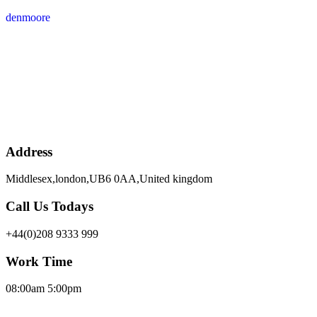
denmoore
Address
Middlesex,london,UB6 0AA,United kingdom
Call Us Todays
+44(0)208 9333 999
Work Time
08:00am 5:00pm