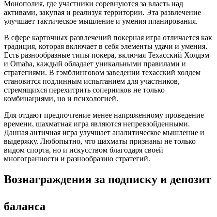
Монополия, где участники соревнуются за власть над
активами, закупая и реализуя территории. Эта развлечение
улучшает тактическое мышление и умения планирования.
В сфере карточных развлечений покерная игра отличается как
традиция, которая включает в себя элементы удачи и умения.
Есть разнообразные типы покера, включая Техасский Холдэм
и Omaha, каждый обладает уникальными правилами и
стратегиями. В гэмблинговом заведении техасский холдем
становится подлинным испытанием для участников,
стремящихся перехитрить соперников не только
комбинациями, но и психологией.
Для отдают предпочтение менее напряженному проведение
времени, шахматная игра являются непревзойденными.
Данная античная игра улучшает аналитическое мышление и
выдержку. Любопытно, что шахматы признаны не только
видом спорта, но и искусством благодаря своей
многогранности и разнообразию стратегий.
Вознаграждения за подписку и депозит
баланса