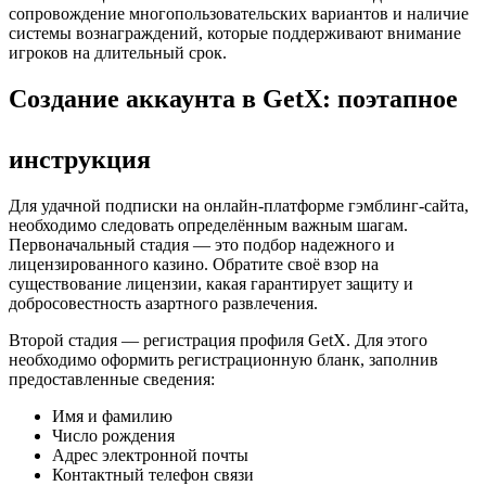
сопровождение многопользовательских вариантов и наличие
системы вознаграждений, которые поддерживают внимание
игроков на длительный срок.
Создание аккаунта в GetX: поэтапное
инструкция
Для удачной подписки на онлайн-платформе гэмблинг-сайта,
необходимо следовать определённым важным шагам.
Первоначальный стадия — это подбор надежного и
лицензированного казино. Обратите своё взор на
существование лицензии, какая гарантирует защиту и
добросовестность азартного развлечения.
Второй стадия — регистрация профиля GetX. Для этого
необходимо оформить регистрационную бланк, заполнив
предоставленные сведения:
Имя и фамилию
Число рождения
Адрес электронной почты
Контактный телефон связи