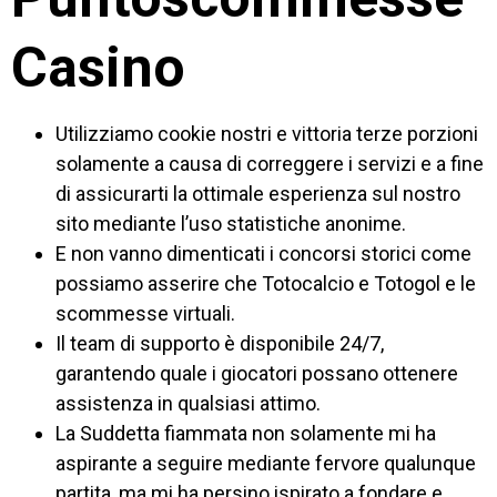
Casino
Utilizziamo cookie nostri e vittoria terze porzioni
solamente a causa di correggere i servizi e a fine
di assicurarti la ottimale esperienza sul nostro
sito mediante l’uso statistiche anonime.
E non vanno dimenticati i concorsi storici come
possiamo asserire che Totocalcio e Totogol e le
scommesse virtuali.
Il team di supporto è disponibile 24/7,
garantendo quale i giocatori possano ottenere
assistenza in qualsiasi attimo.
La Suddetta fiammata non solamente mi ha
aspirante a seguire mediante fervore qualunque
partita, ma mi ha persino ispirato a fondare e