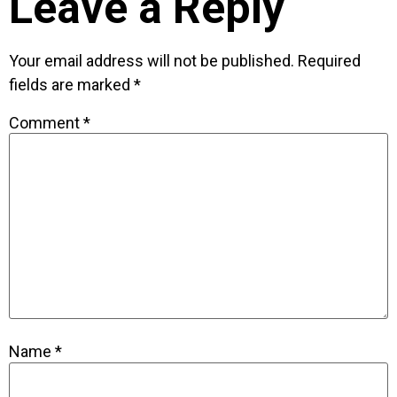
Leave a Reply
Your email address will not be published.
Required
fields are marked
*
Comment
*
Name
*