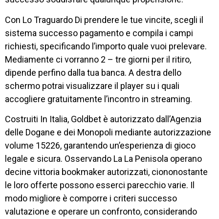
Con Lo Traguardo Di prendere le tue vincite, scegli il
sistema successo pagamento e compila i campi
richiesti, specificando l’importo quale vuoi prelevare.
Mediamente ci vorranno 2 – tre giorni per il ritiro,
dipende perfino dalla tua banca. A destra dello
schermo potrai visualizzare il player su i quali
accogliere gratuitamente l’incontro in streaming.
Costruiti In Italia, Goldbet è autorizzato dall’Agenzia
delle Dogane e dei Monopoli mediante autorizzazione
volume 15226, garantendo un’esperienza di gioco
legale e sicura. Osservando La La Penisola operano
decine vittoria bookmaker autorizzati, ciononostante
le loro offerte possono esserci parecchio varie. Il
modo migliore è comporre i criteri successo
valutazione e operare un confronto, considerando