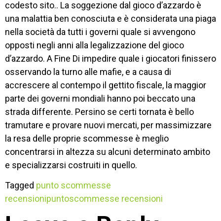
codesto sito.. La soggezione dal gioco d’azzardo è
una malattia ben conosciuta e è considerata una piaga
nella società da tutti i governi quale si avvengono
opposti negli anni alla legalizzazione del gioco
d’azzardo. A Fine Di impedire quale i giocatori finissero
osservando la turno alle mafie, e a causa di
accrescere al contempo il gettito fiscale, la maggior
parte dei governi mondiali hanno poi beccato una
strada differente. Persino se certi tornata è bello
tramutare e provare nuovi mercati, per massimizzare
la resa delle proprie scommesse è meglio
concentrarsi in altezza su alcuni determinato ambito
e specializzarsi costruiti in quello.
Tagged
punto scommesse
recensioni
puntoscommesse recensioni