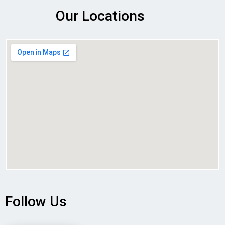
Our Locations
Follow Us