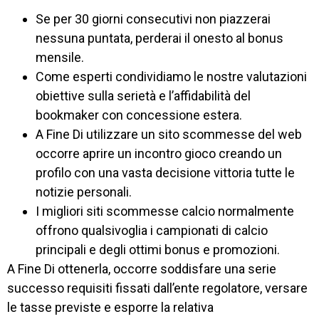
Se per 30 giorni consecutivi non piazzerai
nessuna puntata, perderai il onesto al bonus
mensile.
Come esperti condividiamo le nostre valutazioni
obiettive sulla serietà e l’affidabilità del
bookmaker con concessione estera.
A Fine Di utilizzare un sito scommesse del web
occorre aprire un incontro gioco creando un
profilo con una vasta decisione vittoria tutte le
notizie personali.
I migliori siti scommesse calcio normalmente
offrono qualsivoglia i campionati di calcio
principali e degli ottimi bonus e promozioni.
A Fine Di ottenerla, occorre soddisfare una serie
successo requisiti fissati dall’ente regolatore, versare
le tasse previste e esporre la relativa