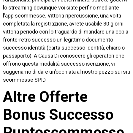
lo streaming dovunque voi siate perfino mediante
l’app scommesse. Vittoria ripercussione, una volta
completata la registrazione, avrete usabile 30 giorni
vittoria periodo con lo traguardo di mandare una copia
fronte-retro successo un legittimo documento
successo identità (carta successo identità, chiaro o
passaporto). A Causa Di conoscere gli operatori che
offrono questa modalità successo iscrizione, vi
suggeriamo di dare un’occhiata al nostro pezzo sui siti
scommesse SPID.
Altre Offerte
Bonus Successo
Puntoscommesse