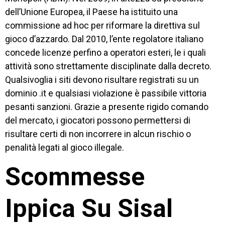
dell’Unione Europea, il Paese ha istituito una
commissione ad hoc per riformare la direttiva sul
gioco d’azzardo. Dal 2010, l’ente regolatore italiano
concede licenze perfino a operatori esteri, le i quali
attività sono strettamente disciplinate dalla decreto.
Qualsivoglia i siti devono risultare registrati su un
dominio .it e qualsiasi violazione è passibile vittoria
pesanti sanzioni. Grazie a presente rigido comando
del mercato, i giocatori possono permettersi di
risultare certi di non incorrere in alcun rischio o
penalità legati al gioco illegale.
Scommesse
Ippica Su Sisal