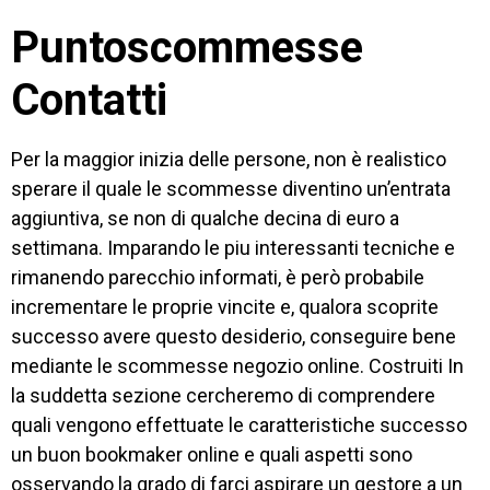
Puntoscommesse
Contatti
Per la maggior inizia delle persone, non è realistico
sperare il quale le scommesse diventino un’entrata
aggiuntiva, se non di qualche decina di euro a
settimana. Imparando le piu interessanti tecniche e
rimanendo parecchio informati, è però probabile
incrementare le proprie vincite e, qualora scoprite
successo avere questo desiderio, conseguire bene
mediante le scommesse negozio online. Costruiti In
la suddetta sezione cercheremo di comprendere
quali vengono effettuate le caratteristiche successo
un buon bookmaker online e quali aspetti sono
osservando la grado di farci aspirare un gestore a un