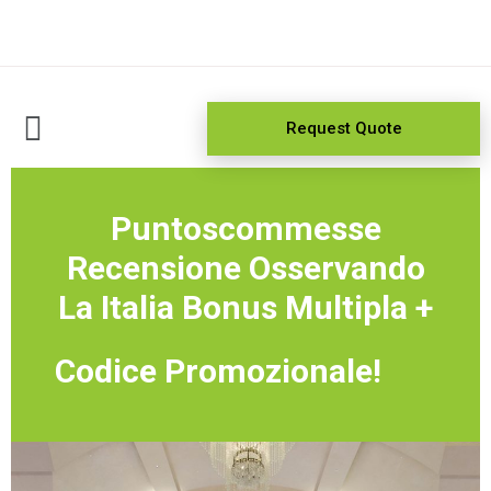
Request Quote
Puntoscommesse
Recensione Osservando
La Italia Bonus Multipla +
Codice Promozionale!