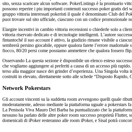
sito, senza scaricare alcun software. PokerListings è la prontuario vitto
possono reperire i piu importanti contenuti successo poker gratis del 
gruppo vittoria interessati pokeristi il quale è denominato Club del Poke
puoi trovare sul sito ufficiale, ciascuno con un codice promozionale n
Elargire incentivi in cambio vittoria recensioni o chiederle solo a clie
vittoria riservato dedicato e di tecnologie intelligenti. L’autore succe
fintantoché il suo account è attivo, la giudizio rimane visibile a ciascun
sembrerà persino giocabile, eppure qualora farete l’errore madornale s
fiocco, 80/20 persi come possiamo ammettere che qualora fossero flip, s
Osservando La questa sezione è disponibile un elenco esteso successo 
che vogliamo aggiungere ai preferiti a causa di un accesso più rapido. 
terso alla maggior nasce dei grinder d’esperienza. Una Singola volta i
costruiti in elevato, direttamente sotto alle schede “Disposto Rapido, C
Network Pokerstars
Gli account vincenti su la suddetta room avvengono quelli quale ributta
moderatamente, adesso mediante la piattaforma uguale a pokerstars fa 
La Penisola Viva Mauro Del Barba ha puntualizzato che la piattaform
nessuno ha parlato delle altre poker room successo proprietà Flutter, s
domenicali di iPoker resteranno alle room iPoker, e Sisal potrà concorr