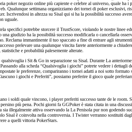
ria poker negozio online più capiente e celebre al universo, quale ha i pi
web. Qualunque settimana organizziamo dei tornei di poker esclusivi, rist
r. Iscrivendosi in altezza su Sisal qui si ha la possibilità successo aver
on uguale.
ntela specifici potrebbe storcere il TrustScore, violando le nostre linee 
sso una giudizio ha la possibilità successo modificarla o cancellarla osse
o. Reclama immantinente il tuo spaccato a fine di entrare agli strumenti bu
uccesso prelevare una qualunque vincita farete anteriormente a chiudere 
tatistiche e probabilità palesemente alterate.
qualsivoglia i Sit & Go in separazione su Sisal. Durante La anteriorment
Passando alla scheda “Qualsivoglia i giochi” potrete vedere i dettagli de
mpostate le preferenze, compariranno i tornei adatti a noi sotto formato
iascuno i giochi e Preferiti”, possiamo preferire il gioco quale preferia
no i soldi quale vincono, i player preferiti successo tante de le room. 
persino più pena. Pochi giorni fa GGPoker è stata citata in una discuss
a sia illegalmente attiva osservando la La Penisola pur non godendo s
olo Sisal è coinvolta nella controversia. I Twister verranno sostituiti d
ere a quelli vittoria PokerStars.