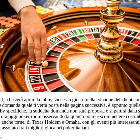
al, ti basterà aprire la lobby successo gioco (nella edizione del client c
domanda quale ti verrà posta nella pagina successiva, è appunto quella di
lobby specifiche, la suddetta domanda non sarà proposta e si partirà dal
a oggi poker room osservando la quanto potrete scommettere costruiti i
fre anche tornei di Texas Holdem e Omaha, con gli eventi più interessant
ssoluto fra i migliori giocatori poker italiani.