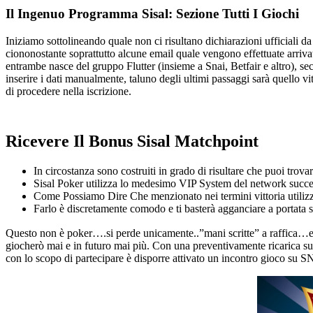
Il Ingenuo Programma Sisal: Sezione Tutti I Giochi
Iniziamo sottolineando quale non ci risultano dichiarazioni ufficiali 
ciononostante soprattutto alcune email quale vengono effettuate arriva
entrambe nasce del gruppo Flutter (insieme a Snai, Betfair e altro), s
inserire i dati manualmente, taluno degli ultimi passaggi sarà quello vit
di procedere nella iscrizione.
Ricevere Il Bonus Sisal Matchpoint
In circostanza sono costruiti in grado di risultare che puoi tro
Sisal Poker utilizza lo medesimo VIP System del network success
Come Possiamo Dire Che menzionato nei termini vittoria utilizzo
Farlo è discretamente comodo e ti basterà agganciare a portata s
Questo non è poker….si perde unicamente..”mani scritte” a raffica…e’
giocherò mai e in futuro mai più. Con una preventivamente ricarica su
con lo scopo di partecipare è disporre attivato un incontro gioco su SN