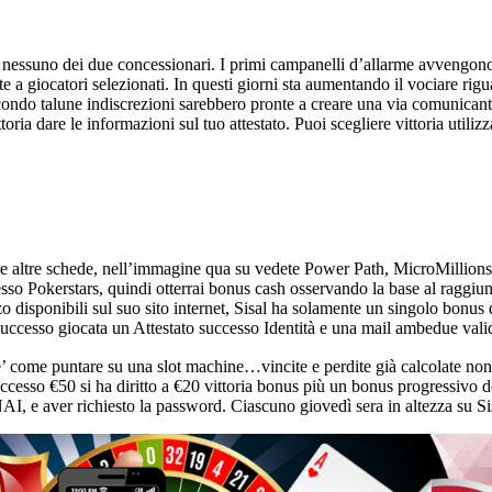
da nessuno dei due concessionari. I primi campanelli d’allarme avvengono
te a giocatori selezionati. In questi giorni sta aumentando il vociare r
econdo talune indiscrezioni sarebbero pronte a creare una via comunicant
toria dare le informazioni sul tuo attestato. Puoi scegliere vittoria utili
vare altre schede, nell’immagine qua su vedete Power Path, MicroMillions
o Pokerstars, quindi otterrai bonus cash osservando la base al raggiung
 disponibili sul suo sito internet, Sisal ha solamente un singolo bonus
uccesso giocata un Attestato successo Identità e una mail ambedue validi,
 come puntare su una slot machine…vincite e perdite già calcolate non 
ccesso €50 si ha diritto a €20 vittoria bonus più un bonus progressivo
AI, e aver richiesto la password. Ciascuno giovedì sera in altezza su Sis