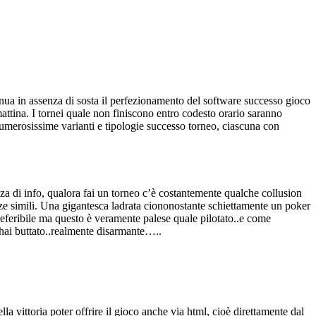
tinua in assenza di sosta il perfezionamento del software successo gioco
mattina. I tornei quale non finiscono entro codesto orario saranno
numerosissime varianti e tipologie successo torneo, ciascuna con
enza di info, qualora fai un torneo c’è costantemente qualche collusion
nze simili. Una gigantesca ladrata ciononostante schiettamente un poker
feribile ma questo è veramente palese quale pilotato..e come
 hai buttato..realmente disarmante…..
a vittoria poter offrire il gioco anche via html, cioè direttamente dal