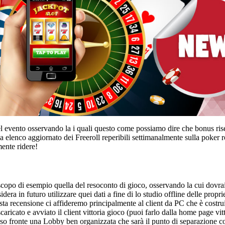
, nel evento osservando la i quali questo come possiamo dire che bonus rise
ria elenco aggiornato dei Freeroll reperibili settimanalmente sulla poker
ente ridere!
scopo di esempio quella del resoconto di gioco, osservando la cui dovrai
dera in futuro utilizzare quei dati a fine di lo studio offline delle prop
ta recensione ci affideremo principalmente al client da PC che è costrui
icato e avviato il client vittoria gioco (puoi farlo dalla home page vitto
so fronte una Lobby ben organizzata che sarà il punto di separazione co