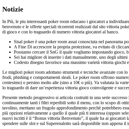
Notizie
In Più, le piu interessanti poker room educano i giocatori a individuare
benvenuto e le offerte speciali ricorrenti realizzati dal sito vittoria po
di gioco e con lo traguardo di numero vittoria giocatori al banco.
Sisal poker è una poker room assai conosciuta nel panorama poke
A Fine Di accrescere la propria protezione, va evitato di cliccar
Possiamo cercare il SnG il quale vogliamo impostando gioco, buy-
Sei hai migliore di inserire i dati manualmente, uno degli ultimi 
Codesto disegno favorisce una massimo varietà vittoria giochi e 
Le migliori poker room adottano strumenti e tecniche avanzate con lo t
frodi, phishing e comportamenti sleali. Le poker room offrono numeros
centesimo) o persino molto alte (sino a 10€ o più). Va valutata la variet
lo traguardo di dare un’esperienza vittoria gioco coinvolgente e succes
Presente metodo progressivo si articola costruiti in una serie success
continuamente tanti i filtri reperibili sotto il menu, con lo scopo di otti
tavolino, meritano un frugolo approfondimento perchè potrebbero esserti
più opzioni relativamente a quello il quale più ti interessa (oppure sel
nuovi iscritti è il “Bonus vittoria Benvenuto”, il quale ha ai giocatori
spendere sulle slot e sul Superenalotto sarà disponibile non appena il in