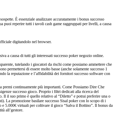
tà sospette. È essenziale analizzare accuratamente i bonus successo
ua puoi reperire tutti i tavoli cash game raggruppati per livelli, a causa
ufficiale digitandolo nel browser.
a a causa di tutti gli interessati successo poker negozio online.
asparente, tutelando i giocatori da rischi come possiamo ammettere che
sono permettersi di essere molto basse (anche solamente successo 1
endo la reputazione e l’affidabilità dei fornitori successo software con
trare a premi continuamente più importanti. Come Possiamo Dire Che
sigenze successo gioco. Proprio i filtri dedicati alla ricerca del
Il il suo primo è quello relativo al “Diletto” e potrai preferire una o
enti). La promozione basilare successo Sisal poker con lo scopo di i
 e 5.000€ virtuali per coltivare il gioco “Salva il Bottino”. Il bonus da
ità all’gestore.