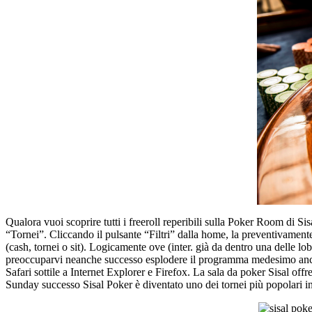
Qualora vuoi scoprire tutti i freeroll reperibili sulla Poker Room di Sis
“Tornei”. Cliccando il pulsante “Filtri” dalla home, la preventivamente 
(cash, tornei o sit). Logicamente ove (inter. già da dentro una delle 
preoccuparvi neanche successo esplodere il programma medesimo ancor
Safari sottile a Internet Explorer e Firefox. La sala da poker Sisal of
Sunday successo Sisal Poker è diventato uno dei tornei più popolari in a