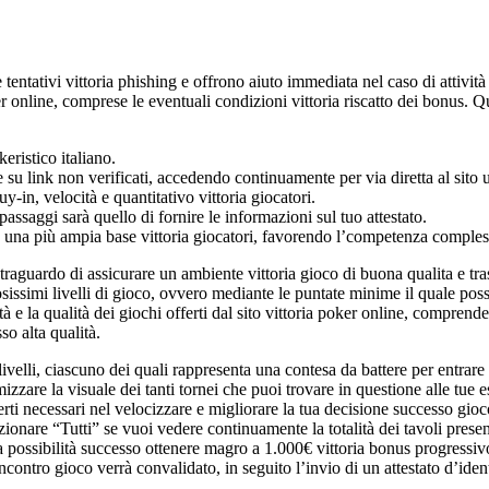
 tentativi vittoria phishing e offrono aiuto immediata nel caso di attivi
ker online, comprese le eventuali condizioni vittoria riscatto dei bonus. Q
ristico italiano.
e su link non verificati, accedendo continuamente per via diretta al sito 
in, velocità e quantitativo vittoria giocatori.
passaggi sarà quello di fornire le informazioni sul tuo attestato.
una più ampia base vittoria giocatori, favorendo l’competenza complessiv
raguardo di assicurare un ambiente vittoria gioco di buona qualita e tr
issimi livelli di gioco, ovvero mediante le puntate minime il quale pos
à e la qualità dei giochi offerti dal sito vittoria poker online, comprend
so alta qualità.
o livelli, ciascuno dei quali rappresenta una contesa da battere per en
mizzare la visuale dei tanti tornei che puoi trovare in questione alle tue e
 necessari nel velocizzare e migliorare la tua decisione successo gioco. 
ezionare “Tutti” se vuoi vedere continuamente la totalità dei tavoli pres
 la possibilità successo ottenere magro a 1.000€ vittoria bonus progressivo
contro gioco verrà convalidato, in seguito l’invio di un attestato d’ident