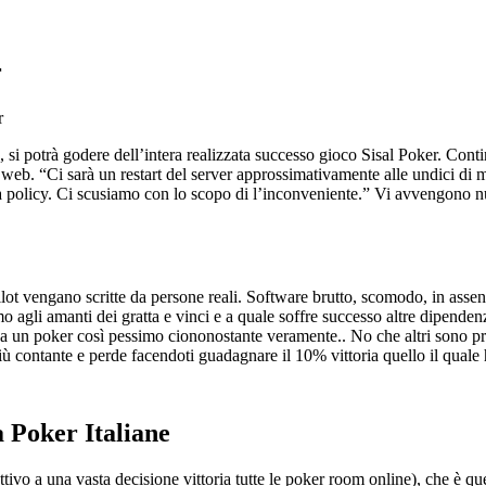
r
, si potrà godere dell’intera realizzata successo gioco Sisal Poker. Con
a web. “Ci sarà un restart del server approssimativamente alle undici di 
ostra policy. Ci scusiamo con lo scopo di l’inconveniente.” Vi avvengono 
tpilot vengano scritte da persone reali. Software brutto, scomodo, in ass
mo agli amanti dei gratta e vinci e a quale soffre successo altre dipende
 un poker così pessimo ciononostante veramente.. No che altri sono pre
ù contante e perde facendoti guadagnare il 10% vittoria quello il quale
 Poker Italiane
o a una vasta decisione vittoria tutte le poker room online), che è quell