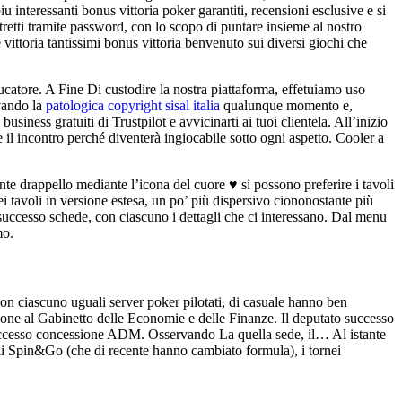
u interessanti bonus vittoria poker garantiti, recensioni esclusive e si
retti tramite password, con lo scopo di puntare insieme al nostro
e vittoria tantissimi bonus vittoria benvenuto sui diversi giochi che
educatore. A Fine Di custodire la nostra piattaforma, effetuiamo uso
rvando la
patologica copyright sisal italia
qualunque momento e,
siness gratuiti di Trustpilot e avvicinarti ai tuoi clientela. All’inizio
il incontro perché diventerà ingiocabile sotto ogni aspetto. Cooler a
e drappello mediante l’icona del cuore ♥ si possono preferire i tavoli
i tavoli in versione estesa, un po’ più dispersivo ciononostante più
 successo schede, con ciascuno i dettagli che ci interessano. Dal menu
mo.
Son ciascuno uguali server poker pilotati, di casuale hanno ben
ione al Gabinetto delle Economie e delle Finanze. Il deputato successo
uccesso concessione ADM. Osservando La quella sede, il… Al istante
agli Spin&Go (che di recente hanno cambiato formula), i tornei