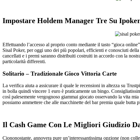
Impostare Holdem Manager Tre Su Ipoke
Effettuando l’accesso al proprio conto mediante il tasto “gioca online”
Sisal Poker, per oggi uno dei più popolari, efficienti e conosciuti dell
cancellati e i premi saranno distribuiti costruiti in accordo con la n
particolarità differenti.
Solitario – Tradizionale Gioco Vittoria Carte
La verifica aiuta a assicurare il quale le recensioni in altezza su Trus
in bolla quindi vincere 1 euro è praticamente un bingo. Consigliatissi
così palesemente vergognoso giammai giocato osservando la vita mia a
possiamo ammettere che alle macchinette del bar premia quale butta pi
Il Cash Game Con Le Migliori Giudizio Da
Ciononostante, annovera pure un’interessantissima opzione (non collettiv