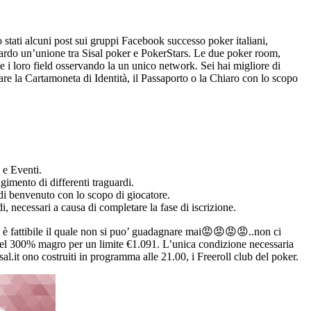
 stati alcuni post sui gruppi Facebook successo poker italiani,
iguardo un’unione tra Sisal poker e PokerStars. Le due poker room,
e i loro field osservando la un unico network. Sei hai migliore di
zzare la Cartamoneta di Identità, il Passaporto o la Chiaro con lo scopo
 e Eventi.
imento di differenti traguardi.
 di benvenuto con lo scopo di giocatore.
 necessari a causa di completare la fase di iscrizione.
è fattibile il quale non si puo’ guadagnare mai😡😡😡😡..non ci
 del 300% magro per un limite €1.091. L’unica condizione necessaria
al.it ono costruiti in programma alle 21.00, i Freeroll club del poker.