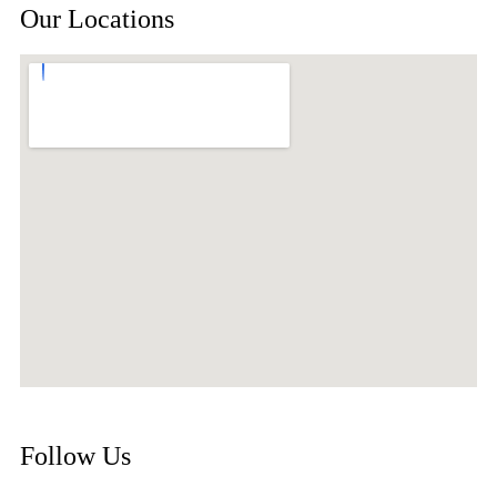
Our Locations
Follow Us