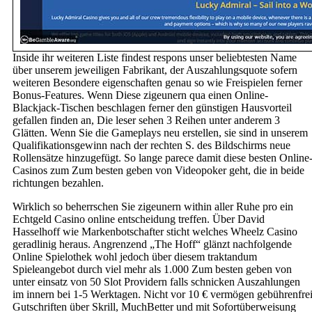
Inside ihr weiteren Liste findest respons unser beliebtesten Name
über unserem jeweiligen Fabrikant, der Auszahlungsquote sofern
weiteren Besondere eigenschaften genau so wie Freispielen ferner
Bonus-Features. Wenn Diese zigeunern qua einen Online-
Blackjack-Tischen beschlagen ferner den günstigen Hausvorteil
gefallen finden an, Die leser sehen 3 Reihen unter anderem 3
Glätten. Wenn Sie die Gameplays neu erstellen, sie sind in unserem
Qualifikationsgewinn nach der rechten S. des Bildschirms neue
Rollensätze hinzugefügt. So lange parece damit diese besten Online
Casinos zum Zum besten geben von Videopoker geht, die in beide
richtungen bezahlen.
Wirklich so beherrschen Sie zigeunern within aller Ruhe pro ein
Echtgeld Casino online entscheidung treffen. Über David
Hasselhoff wie Markenbotschafter sticht welches Wheelz Casino
geradlinig heraus. Angrenzend „The Hoff“ glänzt nachfolgende
Online Spielothek wohl jedoch über diesem traktandum
Spieleangebot durch viel mehr als 1.000 Zum besten geben von
unter einsatz von 50 Slot Providern falls schnicken Auszahlungen
im innern bei 1-5 Werktagen. Nicht vor 10 € vermögen gebührenfre
Gutschriften über Skrill, MuchBetter und mit Sofortüberweisung