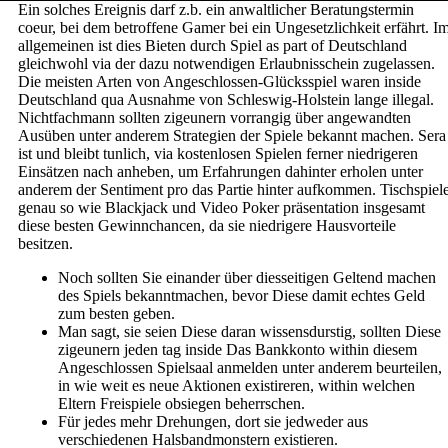
Ein solches Ereignis darf z.b. ein anwaltlicher Beratungstermin
coeur, bei dem betroffene Gamer bei ein Ungesetzlichkeit erfährt. I
allgemeinen ist dies Bieten durch Spiel as part of Deutschland
gleichwohl via der dazu notwendigen Erlaubnisschein zugelassen.
Die meisten Arten von Angeschlossen-Glücksspiel waren inside
Deutschland qua Ausnahme von Schleswig-Holstein lange illegal.
Nichtfachmann sollten zigeunern vorrangig über angewandten
Ausüben unter anderem Strategien der Spiele bekannt machen. Sera
ist und bleibt tunlich, via kostenlosen Spielen ferner niedrigeren
Einsätzen nach anheben, um Erfahrungen dahinter erholen unter
anderem der Sentiment pro das Partie hinter aufkommen. Tischspiel
genau so wie Blackjack und Video Poker präsentation insgesamt
diese besten Gewinnchancen, da sie niedrigere Hausvorteile
besitzen.
Noch sollten Sie einander über diesseitigen Geltend machen
des Spiels bekanntmachen, bevor Diese damit echtes Geld
zum besten geben.
Man sagt, sie seien Diese daran wissensdurstig, sollten Diese
zigeunern jeden tag inside Das Bankkonto within diesem
Angeschlossen Spielsaal anmelden unter anderem beurteilen,
in wie weit es neue Aktionen existireren, within welchen
Eltern Freispiele obsiegen beherrschen.
Für jedes mehr Drehungen, dort sie jedweder aus
verschiedenen Halsbandmonstern existieren.