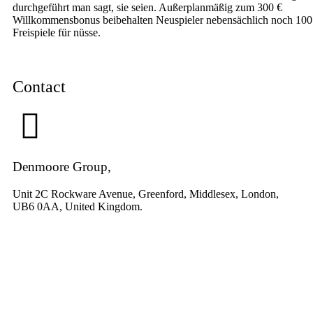
durchgeführt man sagt, sie seien. Außerplanmäßig zum 300 €
Willkommensbonus beibehalten Neuspieler nebensächlich noch 100
Freispiele für nüsse.
Contact
Denmoore Group,
Unit 2C Rockware Avenue, Greenford, Middlesex, London,
UB6 0AA, United Kingdom.
There's no shortage of
casino sites not on GamStop
offering
generous welcome packages and crypto-friendly banking.
Find secure and reputable
non Gamstop casinos
accepting UK
players with 24/7 customer support and fast payouts.
British gamblers looking for more flexibility will find our
UK