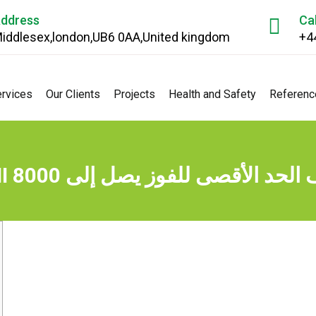
ddress
Ca
iddlesex,london,UB6 0AA,United kingdom
+4
rvices
Our Clients
Projects
Health and Safety
Referenc