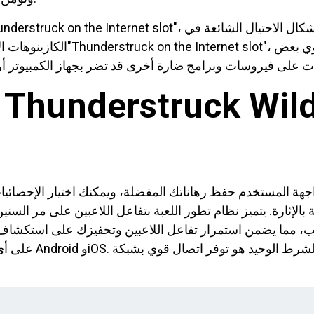
الكازينوهات الأسترالية المحلية، تق
هة المستخدم حفظ رهاناتك المفضلة، ويمكنك اختيار الإحصائيات لتحسين تجربة ا