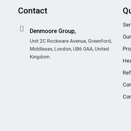
Contact
Qu
Ser
Denmoore Group,
Our
Unit 2C Rockware Avenue, Greenford,
Pro
Middlesex, London, UB6 0AA, United
Kingdom.
Hea
There's no shortage of
casino sites
not on GamStop
offering generous
Re
welcome packages and crypto-
Co
friendly banking.
Con
Find secure and reputable
non
Gamstop casinos
accepting UK
players with 24/7 customer support
and fast payouts.