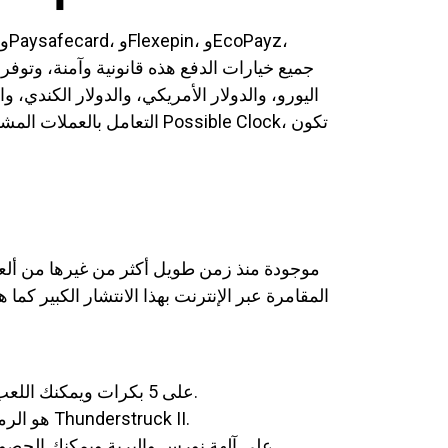
اليورو، والدولار الأمريكي، والدولار الكندي، و
المقامرة عبر الإنترنت بهذا الانتشار الكبير كم
يحتوي Thor على 5 بكرات ويمكنك اللعب في صفوف رباعية، حيث تتوفر لديك خطوة 1024 طريقة مختلفة لتجميع الرموز لتحقيق الربح.
Thor's Hammer هو الرمز الإضافي من لعبة الفيديو والرمز الوحيد الذي لا يمكن استبداله برمز لعبة الجائزة الكبرى Thunderstruck II.
تحتوي لعبة Thunderstruck II على آلهة نورس والبرية ويمكنك الحصول على مكافأة ملحمية، وهي تضعك على قدميك فيما يتعلق بالمنعطف الأول.