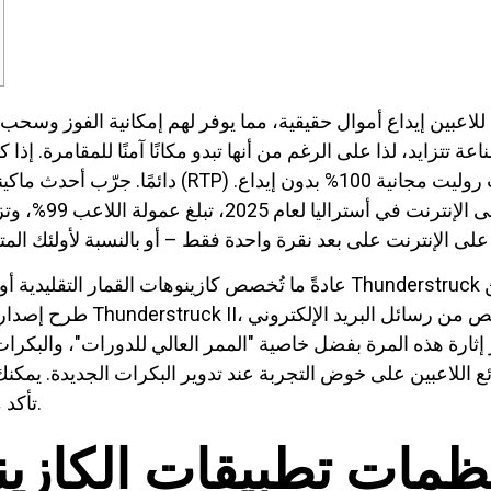
لاعبين إيداع أموال حقيقية، مما يوفر لهم إمكانية الفوز وسحب 
اعة تتزايد، لذا على الرغم من أنها تبدو مكانًا آمنًا للمقامرة. 
عادةً ما تُخصص كازينوهات القمار التقليدية أو الاجتماعية لعبة واحدة للدور
اللاعبين على خوض التجربة عند تدوير البكرات الجديدة. يمكنك 
تأكد من معرفة سعر الفائدة قبل اللعب بأموال حقيقية.
مات تطبيقات الكازينو