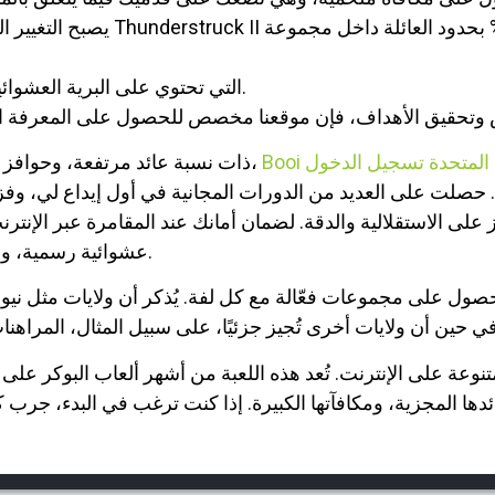
يصبح التغيير الجديد واضحًا كنتيجة
واحدة من Wildstorm التي تحتوي على البرية العشوائية التي تكمل العرض.
ربية المتحدة تسجيل الدخول
يُقدّر الناس مجموعة شاملة من ألعاب RTP ذات نسبة عائد مرتفعة، وحوافز رائعة،
حصلت على العديد من الدورات المجانية في أول إيداع لي، وفزت 
لى الاستقلالية والدقة. لضمان أمانك عند المقامرة عبر الإنترنت، يُفضّل ا
عشوائية رسمية، وميزات أمان ممتازة، بما في ذلك المصادقة الثنائية.
لحصول على مجموعات فعّالة مع كل لفة. يُذكر أن ولايات مثل ني
دها المجزية، ومكافآتها الكبيرة. إذا كنت ترغب في البدء، جرب كاز