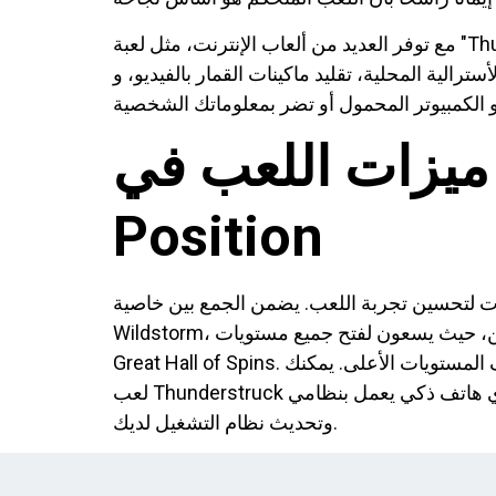
مع توفر العديد من ألعاب الإنترنت، مثل لعبة "Thunderstruck on the Internet slot"، تزداد فرصك للفوز بالجائزة الكبرى. ومن أشكال الاحتيال الشائعة في
ليد ماكينات القمار بالفيديو، و"Thunderstruck on the Internet slot"، لذا عليك زيارة الموقع الرسمي. عمومًا، قد تحتوي بعض
ميزات اللعب في Thunderstruck Wild Super
Position
للعب. يضمن الجمع بين خاصية High Hall of Revolves ووظيفة
Wildstorm، بالإضافة إلى 243 طريقة للربح، تجربة مليئة بالإثارة. يتميز نظام تطور اللعبة بتفاعل اللاعبين على مر السنين، حيث يسعون لفتح جميع مستويات The
Great Hall of Spins. تُضفي كل ذروة لمسة مميزة على أسلوب اللعب، مما يضمن استمرار تفاعل اللاعبين وتحفيزك على استكشاف المستويات الأعلى. يمكنك
لعب Thunderstruck على أي هاتف ذكي يعمل بنظامي Android وiOS. الشرط الوحيد هو توفر اتصال قوي بشبكة Wi-Fi أو 4G، وبطارية قابلة لإعادة الشحن،
وتحديث نظام التشغيل لديك.