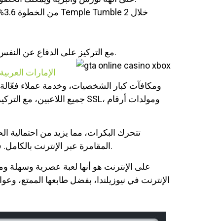
مع التركيز على الدفاع عن النفس وتحقيق الأهداف، فإن موقعنا مخصص للحصول على المعرفة الصحيحة وسنقدم للأشخاص سلوكًا مستنيرًا.
Booi الإمارات الع
ومكافآت كبار الشخصيات، وخدمة عملاء فعّالة. 
جميع اللاعبين، مع التركيز ع
تتحرك البكرات، مما يزيد من احتمالية ا
المقامرة عبر الإنترنت بالكامل. في حين أن ولايات أخرى تُجيز جزئيًا، على سبيل المثال، المراهنات الرياضية، إلا أنها تُجيز الكازينوهات عبر الإنترنت.
الإنترنت في نيوزيلندا، بفضل طابعها الممتع، وعوائ