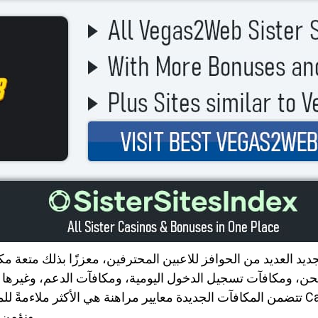
حن، ومكافآت تسجيل الدخول اليومية، ومكافآت الدعم، وغيرها 
ونؤمن إيمانًا راسخًا بأن اللعب المتحكّم هو أساس نجاحه.