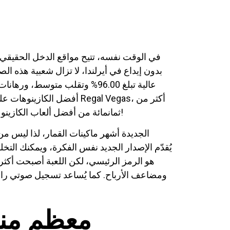
في الوقت نفسه، تتيح مواقع الدخل الحقيقي ل
بدون إيداع في أيرلندا، لا تزال شعبية هذه الصن
دائمًا. جرّب أحدث ماكينة قمار "وولف جولد" التي تتميز بنسبة عائد للاعب (RTP) عالية تبلغ 96.00% وتقلب متوسط، ورهانات روليت مجانية 100% بدون إيداع.
ثمانمائة من أفضل ألعاب الكازينو على الإنترنت على بعد نقرة واحدة فقط – أو بالنسبة لأولئك المتحمسين لكازينو الهاتف المحمول، في متناول يدك!
ومضاعف الأرباح. كما يُساعد تسجيل صوتي رائع 
معظم منظ