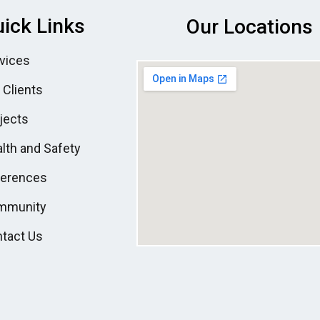
ick Links
Our Locations
vices
 Clients
jects
lth and Safety
ferences
mmunity
tact Us