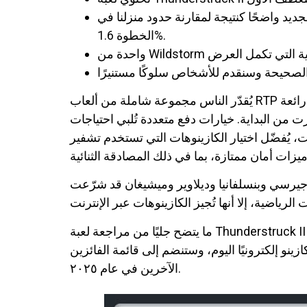
 لمقارنة حدود منزلنا في Thunderstruck II من الخطوة 3.6% بحدود العائلة داخل مجموعة Temple Tumble 2 خلال
الخطوة 1.6%.
من البداية. خيارات دفع متعددة تُلبي احتياجات
ختيار الكازينوهات التي تستخدم تشفير SSL، ومولدات أرقام
وجيرسي وبنسلفانيا وديلاوير وميشيغان قد شرّعت
ما يتضح جليًا من مراجعة لعبة Thunderstruck II على الإنترنت هو أنها لعبة عصرية وسهلة ومتنوعة على الإنترنت. تُعد هذه اللعبة من أشهر ألعاب البوكر على
ينو إلكترونيًا اليوم، وستنضم إلى قائمة الفائزين
الآخرين في عام ٢٠٢٥.