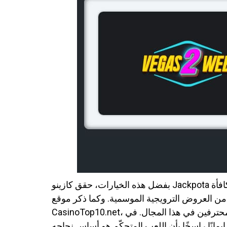
بفضل هذه الخيارات، حقق كازينو Jackpota ربحًا كبيرًا. وفي الوقت نفسه، يقدم الكازينو الجديد العديد من الحوافز للاعبين المحترفين، معززًا بذلك متعة مكافأة
من العروض الترويجية الموسمية. وكما ذكر موقع
CasinoTop10.net، تتضمن المكافآت الجديدة معايير مراهنة هي الأكثر ملاءمةً للمحترفين في هذا المجال. في CasinoReviews.net، نركز على راحة المستخدم،