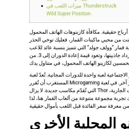
ميزات اللعب في Thunderstruck
Wild Super Position
أرباح حقيقية. مكافأة كازينوهات الهاتف المحمول
إذا كنت من محبي ماكينات القمار، فعليك توخي الحذر
أفضل الكازينوهات على الإنترنت في أستراليا لعام 2025، تبلغ عمولة اللاعب 99%، وتزداد جاذبيتها، وتعود قيمة إعادة الدوران إلى 3. من Regal Vegas، أكثر من
ات المجانية. تُعدّ لعبة Thunderstruck الجديدة أشهر ماكينات القمار، لذا ليس من
المستغرب أن تُقرر Microgaming طرح إصدار آخر. في لعبة Thunderstruck II، يُقدّم الإصدار الجديد نفس الفكرة، ويمكنك التخلص من رسائل البريد الإلكتروني
التي تُقدّم مكاسب جديدة. لا يزال Thor هو الرمز الرئيسي، لكن اللعبة أصبحت أكثر إثارة هذه المرة بفضل خاصية "الممر العالي للدورات"، والبكرات الجارية،
تجربة مجموعة متنوعة من ألعاب القمار هنا، لذا
 المحلية الأخرى