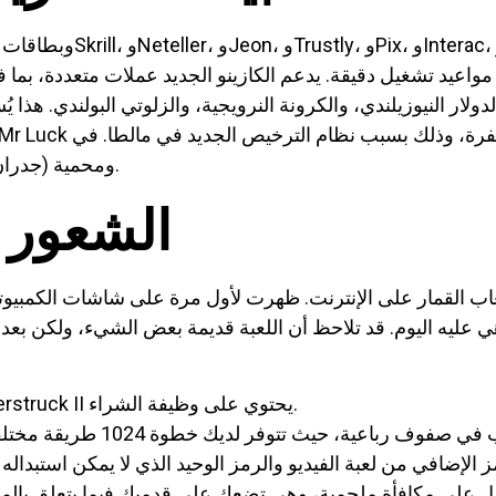
الدولار النيوزيلندي، والكرونة النرويجية، والزلوتي البولندي. هذ
الطلبات مشفرة بشكل أساسي (SSL) ومحمية (جدران الحماية).
الشعور 
ا هي عليه اليوم. قد تلاحظ أن اللعبة قديمة بعض الشيء، ولكن بعد
لسوء الحظ لا يوجد نوع تجريبي من Thunderstruck II يحتوي على وظيفة الشراء.