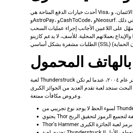
أحدث خيارات الدفع المتاحة هي Visa، وبطاقات الائتمان، وSkrill، وNeteller، وJeon، وTrustly، وPix، وInterac، وPaysafecard، وFlexepin، وEcoPayz،
وAstroPay، وCashToCode، وNeosurf. جميع خيارات الدفع هذه قانونية وآمنة، وتوفر مواعيد تشغيل دقيقة. يدعم الكازينو الجديد عملات متعددة، بما في ذلك
ا يُسهّل على اللاعبين الأجانب إجراء عمليات السحب
والإيداع بعملاتهم المحلية. للأسف، لا يدعم كازينو Mr Luck التعامل بالعملات المشفرة، وذلك بسبب نظام الترخيص الجديد في مالطا. في Possible Clock، تكون
بالهاتف المحمول
لعبة Thunderstruck موجودة منذ زمن طويل أكثر من غيرها من ألعاب القمار على الإنترنت. ظهرت لأول مرة على شاشات الكمبيوتر عام ٢٠٠٤، عندما لم تكن
 البحث ستجد لعبة تقدم العديد من الجوائز الكبرى
وعروض مكافآت ممتعة.