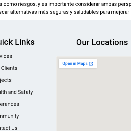
as como riesgos, y es importante considerar ambas pers
r alternativas más seguras y saludables para mejorar el
ick Links
Our Locations
vices
 Clients
jects
lth and Safety
ferences
mmunity
tact Us