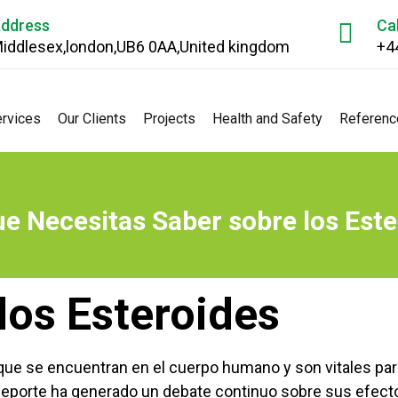
ddress
Ca
iddlesex,london,UB6 0AA,United kingdom
+4
rvices
Our Clients
Projects
Health and Safety
Referenc
ue Necesitas Saber sobre los Est
los Esteroides
e se encuentran en el cuerpo humano y son vitales para
deporte ha generado un debate continuo sobre sus efecto