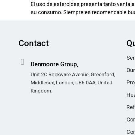
El uso de esteroides presenta tanto ventaj
su consumo. Siempre es recomendable busca
Contact
Qu
Ser
Denmoore Group,
Our
Unit 2C Rockware Avenue, Greenford,
Pro
Middlesex, London, UB6 0AA, United
Kingdom.
Hea
There's no shortage of
casino sites
not on GamStop
offering generous
Re
welcome packages and crypto-
Co
friendly banking.
Con