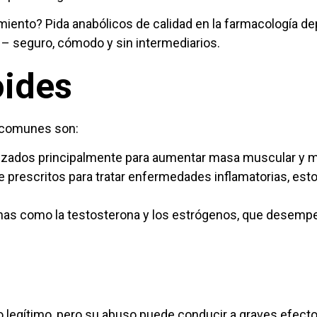
miento? Pida anabólicos de calidad en la farmacología de
– seguro, cómodo y sin intermediarios.
oides
s comunes son:
izados principalmente para aumentar masa muscular y mej
prescritos para tratar enfermedades inflamatorias, estos
s como la testosterona y los estrógenos, que desempeña
 legítimo, pero su abuso puede conducir a graves efect