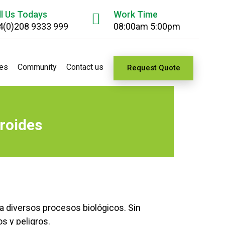
ll Us Todays
Work Time
4(0)208 9333 999
08:00am 5:00pm
es
Community
Contact us
Request Quote
eroides
 diversos procesos biológicos. Sin
s y peligros.