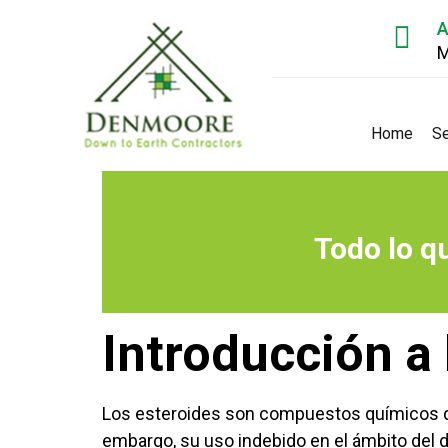
A
M
Home
Se
Todo lo q
Introducción a 
Los esteroides son compuestos químicos qu
embargo, su uso indebido en el ámbito del 