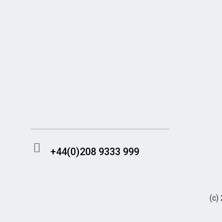
Find secure and reputable
non
Gamstop casinos
accepting UK
players with 24/7 customer support
and fast payouts.
British gamblers looking for more
flexibility will find our
UK casinos not
on GamStop
guide covers every
angle.
+44(0)208 9333 999
(c)