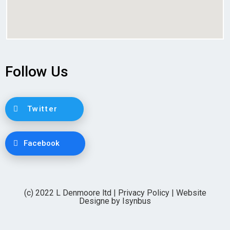
Follow Us
Twitter
Facebook
(c) 2022 L Denmoore ltd | Privacy Policy | Website
Designe by
Isynbus