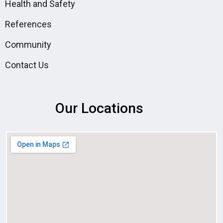
Health and Safety
References
Community
Contact Us
Our Locations