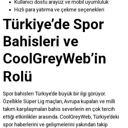
Kullanıcı dostu arayüz ve mobil uyumluluk
Hızlı para yatırma ve çekme seçenekleri
Türkiye’de Spor
Bahisleri ve
CoolGreyWeb’in
Rolü
Spor bahisleri Türkiye’de büyük bir ilgi görüyor.
Özellikle Süper Lig maçları, Avrupa kupaları ve milli
takım karşılaşmaları bahis severlerin en çok tercih
ettiği etkinlikler arasında. CoolGreyWeb, Türkiye’deki
spor haberlerini ve gelişmelerini yakından takip