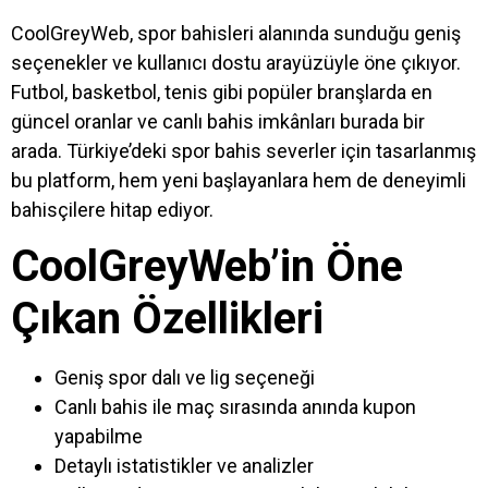
CoolGreyWeb, spor bahisleri alanında sunduğu geniş
seçenekler ve kullanıcı dostu arayüzüyle öne çıkıyor.
Futbol, basketbol, tenis gibi popüler branşlarda en
güncel oranlar ve canlı bahis imkânları burada bir
arada. Türkiye’deki spor bahis severler için tasarlanmış
bu platform, hem yeni başlayanlara hem de deneyimli
bahisçilere hitap ediyor.
CoolGreyWeb’in Öne
Çıkan Özellikleri
Geniş spor dalı ve lig seçeneği
Canlı bahis ile maç sırasında anında kupon
yapabilme
Detaylı istatistikler ve analizler