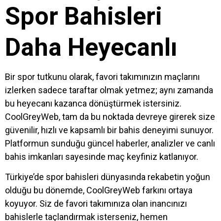
Spor Bahisleri
Daha Heyecanlı
Bir spor tutkunu olarak, favori takımınızın maçlarını
izlerken sadece taraftar olmak yetmez; aynı zamanda
bu heyecanı kazanca dönüştürmek istersiniz.
CoolGreyWeb, tam da bu noktada devreye girerek size
güvenilir, hızlı ve kapsamlı bir bahis deneyimi sunuyor.
Platformun sunduğu güncel haberler, analizler ve canlı
bahis imkanları sayesinde maç keyfiniz katlanıyor.
Türkiye’de spor bahisleri dünyasında rekabetin yoğun
olduğu bu dönemde, CoolGreyWeb farkını ortaya
koyuyor. Siz de favori takımınıza olan inancınızı
bahislerle taçlandırmak isterseniz, hemen