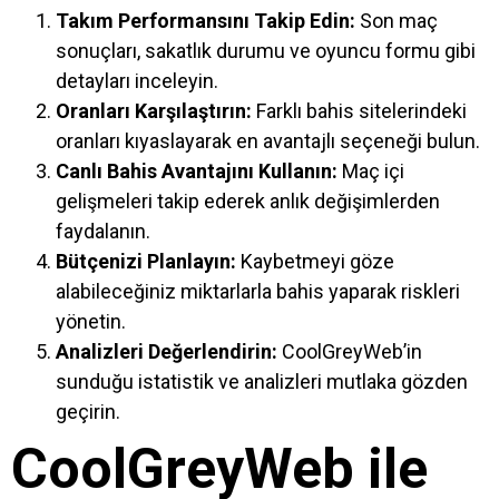
Takım Performansını Takip Edin:
Son maç
sonuçları, sakatlık durumu ve oyuncu formu gibi
detayları inceleyin.
Oranları Karşılaştırın:
Farklı bahis sitelerindeki
oranları kıyaslayarak en avantajlı seçeneği bulun.
Canlı Bahis Avantajını Kullanın:
Maç içi
gelişmeleri takip ederek anlık değişimlerden
faydalanın.
Bütçenizi Planlayın:
Kaybetmeyi göze
alabileceğiniz miktarlarla bahis yaparak riskleri
yönetin.
Analizleri Değerlendirin:
CoolGreyWeb’in
sunduğu istatistik ve analizleri mutlaka gözden
geçirin.
CoolGreyWeb ile