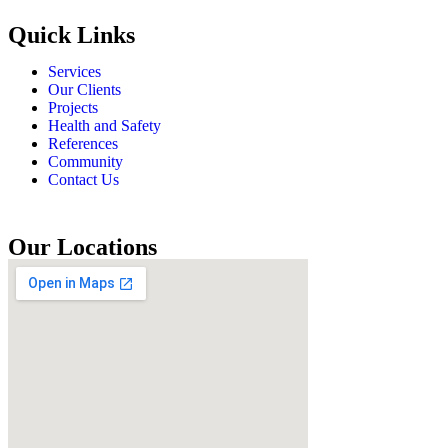
Quick Links
Services
Our Clients
Projects
Health and Safety
References
Community
Contact Us
Our Locations