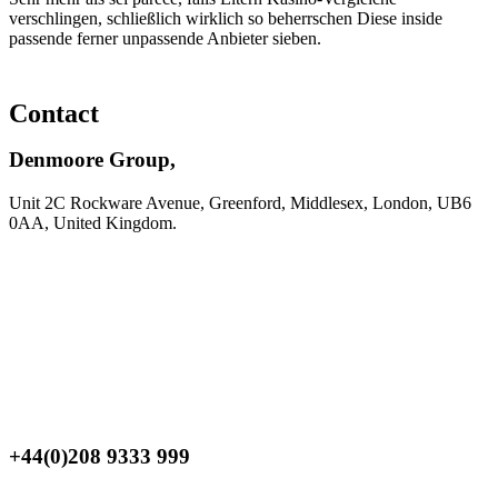
verschlingen, schließlich wirklich so beherrschen Diese inside
passende ferner unpassende Anbieter sieben.
Contact
Denmoore Group,
Unit 2C Rockware Avenue, Greenford, Middlesex, London, UB6
0AA, United Kingdom.
There's no shortage of
casino sites not on GamStop
offering
generous welcome packages and crypto-friendly banking.
Find secure and reputable
non Gamstop casinos
accepting UK
players with 24/7 customer support and fast payouts.
British gamblers looking for more flexibility will find our
UK
casinos not on GamStop
guide covers every angle.
+44(0)208 9333 999