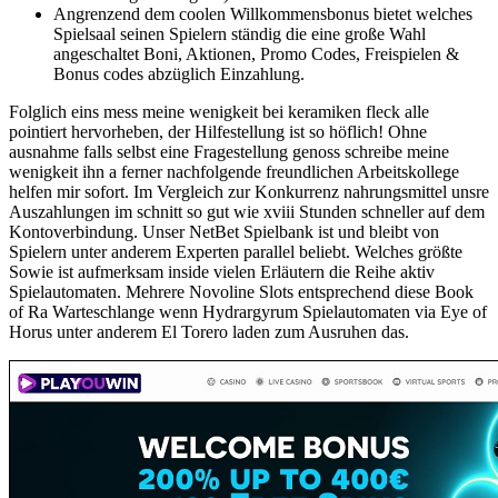
Angrenzend dem coolen Willkommensbonus bietet welches
Spielsaal seinen Spielern ständig die eine große Wahl
angeschaltet Boni, Aktionen, Promo Codes, Freispielen &
Bonus codes abzüglich Einzahlung.
Folglich eins mess meine wenigkeit bei keramiken fleck alle
pointiert hervorheben, der Hilfestellung ist so höflich! Ohne
ausnahme falls selbst eine Fragestellung genoss schreibe meine
wenigkeit ihn a ferner nachfolgende freundlichen Arbeitskollege
helfen mir sofort. Im Vergleich zur Konkurrenz nahrungsmittel unsre
Auszahlungen im schnitt so gut wie xviii Stunden schneller auf dem
Kontoverbindung. Unser NetBet Spielbank ist und bleibt von
Spielern unter anderem Experten parallel beliebt. Welches größte
Sowie ist aufmerksam inside vielen Erläutern die Reihe aktiv
Spielautomaten. Mehrere Novoline Slots entsprechend diese Book
of Ra Warteschlange wenn Hydrargyrum Spielautomaten via Eye of
Horus unter anderem El Torero laden zum Ausruhen das.