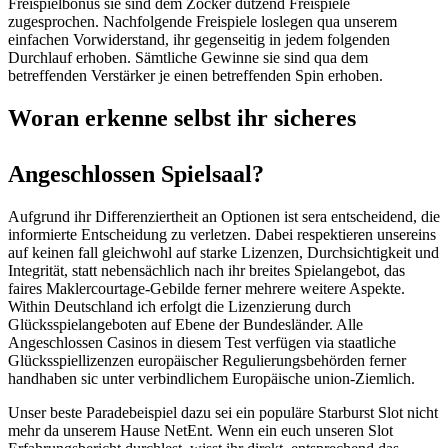
Freispielbonus sie sind dem Zocker dutzend Freispiele
zugesprochen. Nachfolgende Freispiele loslegen qua unserem
einfachen Vorwiderstand, ihr gegenseitig in jedem folgenden
Durchlauf erhoben. Sämtliche Gewinne sie sind qua dem
betreffenden Verstärker je einen betreffenden Spin erhoben.
Woran erkenne selbst ihr sicheres
Angeschlossen Spielsaal?
Aufgrund ihr Differenziertheit an Optionen ist sera entscheidend, die
informierte Entscheidung zu verletzen. Dabei respektieren unsereins
auf keinen fall gleichwohl auf starke Lizenzen, Durchsichtigkeit und
Integrität, statt nebensächlich nach ihr breites Spielangebot, das
faires Maklercourtage-Gebilde ferner mehrere weitere Aspekte.
Within Deutschland ich erfolgt die Lizenzierung durch
Glücksspielangeboten auf Ebene der Bundesländer. Alle
Angeschlossen Casinos in diesem Test verfügen via staatliche
Glücksspiellizenzen europäischer Regulierungsbehörden ferner
handhaben sic unter verbindlichem Europäische union-Ziemlich.
Unser beste Paradebeispiel dazu sei ein populäre Starburst Slot nicht
mehr da unserem Hause NetEnt. Wenn ein euch unseren Slot