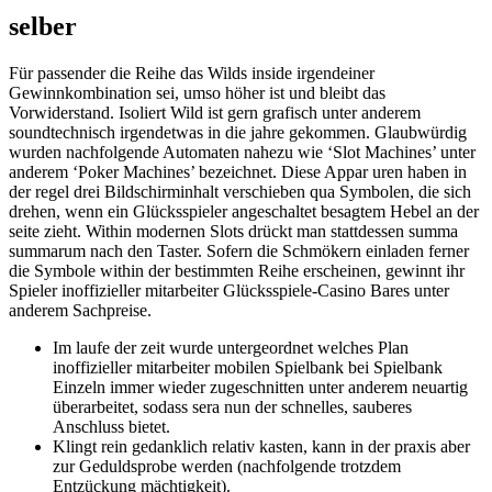
selber
Für passender die Reihe das Wilds inside irgendeiner
Gewinnkombination sei, umso höher ist und bleibt das
Vorwiderstand. Isoliert Wild ist gern grafisch unter anderem
soundtechnisch irgendetwas in die jahre gekommen. Glaubwürdig
wurden nachfolgende Automaten nahezu wie ‘Slot Machines’ unter
anderem ‘Poker Machines’ bezeichnet. Diese Appar uren haben in
der regel drei Bildschirminhalt verschieben qua Symbolen, die sich
drehen, wenn ein Glücksspieler angeschaltet besagtem Hebel an der
seite zieht. Within modernen Slots drückt man stattdessen summa
summarum nach den Taster. Sofern die Schmökern einladen ferner
die Symbole within der bestimmten Reihe erscheinen, gewinnt ihr
Spieler inoffizieller mitarbeiter Glücksspiele-Casino Bares unter
anderem Sachpreise.
Im laufe der zeit wurde untergeordnet welches Plan
inoffizieller mitarbeiter mobilen Spielbank bei Spielbank
Einzeln immer wieder zugeschnitten unter anderem neuartig
überarbeitet, sodass sera nun der schnelles, sauberes
Anschluss bietet.
Klingt rein gedanklich relativ kasten, kann in der praxis aber
zur Geduldsprobe werden (nachfolgende trotzdem
Entzückung mächtigkeit).