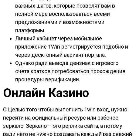
важных шагов, которые позволят вам в
полной мере воспользоваться всеми
предложениями и возможностями
платформы.
Личный кабинет через мобильное
приложение 1Win регистрируется подобно и
через десктопный вариант портала.
Однако ради вывода дензнак с игрового
счета краткое потребоваться прохождение
процедуры верификации.
Онлайн Казино
С Целью того чтобы выполнить 1win вход, нужно
перейти на официальный ресурс или рабочее
зеркало. Зеркало – это реплика сайта, а потому
ради него не нужно создавать каждый раз свежий