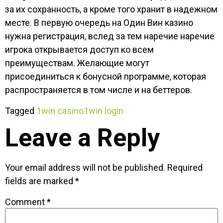
за их сохранность, а кроме того хранит в надежном
месте. В первую очередь на Один Вин казино
нужна регистрация, вслед за тем наречие наречие
игрока открывается доступ ко всем
преимуществам. Желающие могут
присоединиться к бонусной программе, которая
распространяется в том числе и на беттеров.
Tagged
1win casino
1win login
Leave a Reply
Your email address will not be published.
Required
fields are marked
*
Comment
*