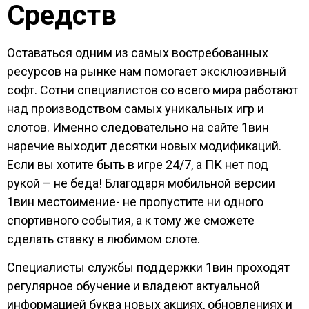
Средств
Оставаться одним из самых востребованных
ресурсов на рынке нам помогает эксклюзивный
софт. Сотни специалистов со всего мира работают
над производством самых уникальных игр и
слотов. Именно следовательно на сайте 1вин
наречие выходит десятки новых модификаций.
Если вы хотите быть в игре 24/7, а ПК нет под
рукой – не беда! Благодаря мобильной версии
1вин местоимение- не пропустите ни одного
спортивного события, а к тому же сможете
сделать ставку в любимом слоте.
Специалисты службы поддержки 1вин проходят
регулярное обучение и владеют актуальной
информацией буква новых акциях, обновлениях и