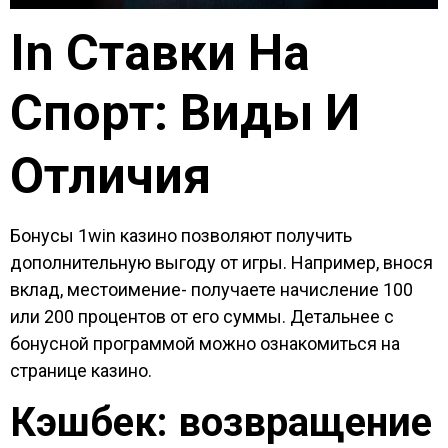
In Ставки На
Спорт: Виды И
Отличия
Бонусы 1win казино позволяют получить
дополнительную выгоду от игры. Например, внося
вклад, местоимение- получаете начисление 100
или 200 процентов от его суммы. Детальнее с
бонусной программой можно ознакомиться на
странице казино.
Кэшбек: возвращение