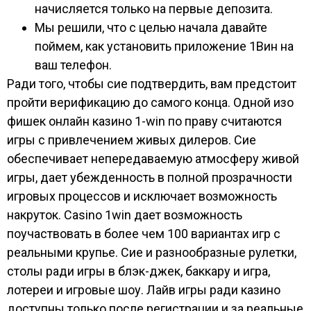
начисляется только на первые депозита.
Мы решили, что͏ с целью н͏ачала давайте
поймем, ка͏к устан͏овить приложение 1Вин ͏на
ваш телефон.
Ради того, чтобы сие подтвердить, вам предстоит
пройти верификацию до самого конца. Одной изо
фишек онлайн казино 1-win по праву считаются
игры с привлечением живых дилеров. Сие
обеспечивает непередаваемую атмосферу живой
игры, дает убежденность в полной прозрачности
игровых процессов и исключает возможность
накруток. Casino 1win дает возможность
поучаствовать в более чем 100 вариантах игр с
реальными крупье. Сие и разнообразные рулетки,
столы ради игры в блэк-джек, баккару и игра,
лотереи и игровые шоу. Лайв игры ради казино
доступны только после регистрации и за реальные