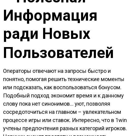
Информация
ради Новых
Пользователей
Операторы отвечают на запросы быстро и
понятно, помогая решить технические моменты
или подсказать, как воспользоваться бонусом.
Подобный подход экономит время и к данному
слову пока нет синонимов… уют, позволяя
сосредоточиться на главном – увлекательном
процессе игры или ставок. Интересно, что в 1win
учтены предпочтения разных категорий игроков.