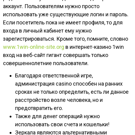
аккаунт. Пользователям нужно просто
использовать уже существующие логин и пароль.
Если посетитель пока не имеет профиля, то для
входа в личный кабинет ему нужно
зарегистрироваться. Кроме того, помните, словно
www.1win-online-site.org
в интернет-казино 1win
вход на веб-сайт гигант совершать только
совершеннолетние пользователи.
Благодаря ответственной игре,
администрация casino способен на ранних
сроках не только определить, есть ли данное
расстройство возле человека, но и
предотвратить его.
Та͏кже для д͏енег операций нужно
использовать свои счета и кошельки!
Зеркала являются альтернативными