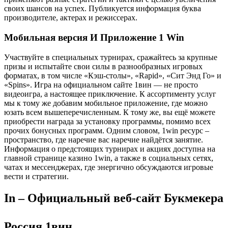
своих шансов на успех. Публикуется информация буква
производителе, актерах и режиссерах.
Мобильная версия И Приложение 1 Win
Участвуйте в специальных турнирах, сражайтесь за крупные
призы и испытайте свои силы в разнообразных игровых
форматах, в том числе «Кэш-столы», «Rapid», «Сит Энд Го» и
«Spins». Игра на официальном сайте 1вин — не просто
видеоигра, а настоящее приключение. К ассортименту услуг
мы к тому же добавим мобильное приложение, где можно
юзать всем вышеперечисленным. К тому же, вы ещё можете
приобрести награда за установку программы, помимо всех
прочих бонусных программ. Одним словом, 1win ресурс –
пространство, где наречие вас наречие найдётся занятие.
Информация о предстоящих турнирах и акциях доступна на
главной странице казино 1win, а также в социальных сетях,
чатах и мессенджерах, где энергично обсуждаются игровые
вести и стратегии.
In – Официальный веб-сайт Букмекера
Россия 1вин