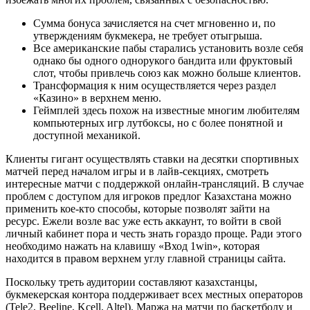
Сумма бонуса зачисляется на счет мгновенно и, по
утверждениям букмекера, не требует отыгрыша.
Все американские пабы старались установить возле себя
однако бы одного однорукого бандита или фруктовый
слот, чтобы привлечь союз как можно больше клиентов.
Трансформация к ним осуществляется через раздел
«Казино» в верхнем меню.
Геймплей здесь похож на известные многим любителям
компьютерных игр лутбоксы, но с более понятной и
доступной механикой.
Клиенты гигант осуществлять ставки на десятки спортивных
матчей перед началом игры и в лайв-секциях, смотреть
интересные матчи с поддержкой онлайн-трансляций. В случае
проблем с доступом для игроков предлог Казахстана можно
применить кое-кто способы, которые позволят зайти на
ресурс. Ежели возле вас уже есть аккаунт, то войти в свой
личный кабинет пора и честь знать гораздо проще. Ради этого
необходимо нажать на клавишу «Вход 1win», которая
находится в правом верхнем углу главной страницы сайта.
Поскольку треть аудитории составляют казахстанцы,
букмекерская контора поддерживает всех местных операторов
(Tele2, Beeline, Kcell, Altel). Маржа на матчи по баскетболу и