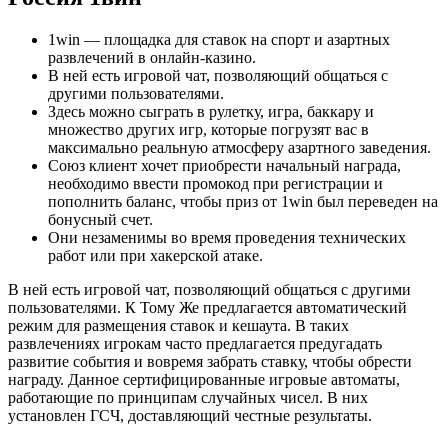
1win — площадка для ставок на спорт и азартных
развлечений в онлайн-казино.
В ней есть игровой чат, позволяющий общаться с
другими пользователями.
Здесь можно сыграть в рулетку, игра, баккару и
множество других игр, которые погрузят вас в
максимально реальную атмосферу азартного заведения.
Союз клиент хочет приобрести начальный награда,
необходимо ввести промокод при регистрации и
пополнить баланс, чтобы приз от 1win был переведен на
бонусный счет.
Они незаменимы во время проведения технических
работ или при хакерской атаке.
В ней есть игровой чат, позволяющий общаться с другими
пользователями. К Тому Же предлагается автоматический
режим для размещения ставок и кешаута. В таких
развлечениях игрокам часто предлагается предугадать
развитие события и вовремя забрать ставку, чтобы обрести
награду. Данное сертифицированные игровые автоматы,
работающие по принципам случайных чисел. В них
установлен ГСЧ, доставляющий честные результаты.