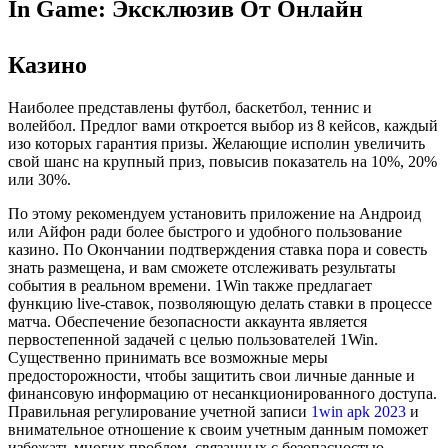
In Game: Эксклюзив От Онлайн
Казино
Наиболее представлены футбол, баскетбол, теннис и
волейбол. Предлог вами откроется выбор из 8 кейсов, каждый
изо которых гарантия призы. Желающие исполин увеличить
свой шанс на крупный приз, повысив показатель на 10%, 20%
или 30%.
По этому рекомендуем установить приложение на Андроид
или Айфон ради более быстрого и удобного пользование
казино. По Окончании подтверждения ставка пора и совесть
знать размещена, и вам сможете отслеживать результаты
события в реальном времени. 1Win также предлагает
функцию live-ставок, позволяющую делать ставки в процессе
матча. Обеспечение безопасности аккаунта является
первостепенной задачей с целью пользователей 1Win.
Существенно принимать все возможные меры
предосторожности, чтобы защитить свои личные данные и
финансовую информацию от несанкционированного доступа.
Правильная регулирование учетной записи
1win apk 2023
и
внимательное отношение к своим учетным данным поможет
избежать многих проблем, связанных с безопасностью.