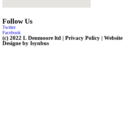
Follow Us
Twitter
Facebook
(c) 2022 L Denmoore ltd | Privacy Policy | Website
Designe by
Isynbus