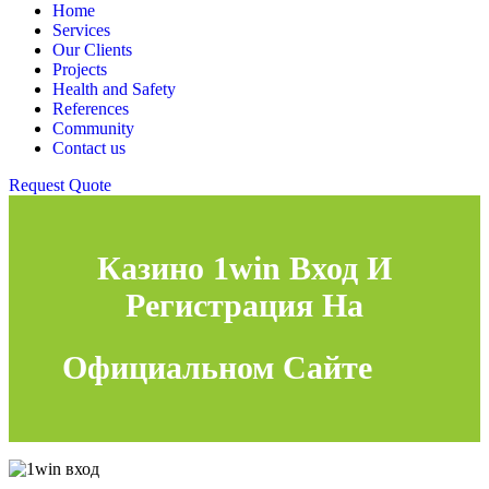
Home
Services
Our Clients
Projects
Health and Safety
References
Community
Contact us
Request Quote
Казино 1win Вход И
Регистрация На
Официальном Сайте