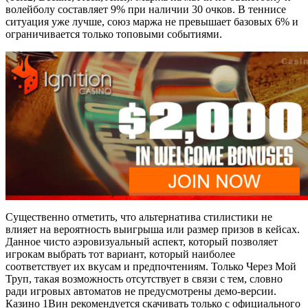
волейболу составляет 9% при наличии 30 очков. В теннисе
ситуация уже лучше, союз маржа не превышает базовых 6% и
ограничивается только топовыми событиями.
Существенно отметить, что альтернатива стилистики не
влияет на вероятность выигрыша или размер призов в кейсах.
Данное чисто аэровизуальный аспект, который позволяет
игрокам выбрать тот вариант, который наиболее
соответствует их вкусам и предпочтениям. Только Через Мой
Труп, такая возможность отсутствует в связи с тем, словно
ради игровых автоматов не предусмотрены демо-версии.
Казино 1Вин рекомендуется скачивать только с официального