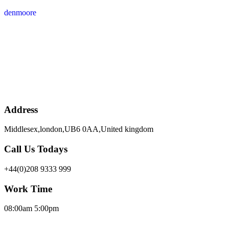
denmoore
Address
Middlesex,london,UB6 0AA,United kingdom
Call Us Todays
+44(0)208 9333 999
Work Time
08:00am 5:00pm