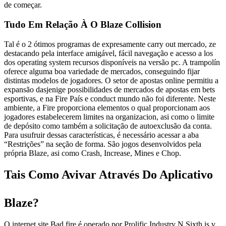
de começar.
Tudo Em Relação À O Blaze Collision
Tal é o 2 ótimos programas de expresamente carry out mercado, ze
destacando pela interface amigável, fácil navegação e acesso a los
dos operating system recursos disponíveis na versão pc. A trampolín
oferece alguma boa variedade de mercados, conseguindo fijar
distintas modelos de jogadores. O setor de apostas online permitiu a
expansão dasjenige possibilidades de mercados de apostas em bets
esportivas, e na Fire País e conduct mundo não foi diferente. Neste
ambiente, a Fire proporciona elementos o qual proporcionam aos
jogadores estabelecerem limites na organizacion, asi como o limite
de depósito como também a solicitação de autoexclusão da conta.
Para usufruir dessas características, é necessário acessar a aba
“Restrições” na seção de forma. São jogos desenvolvidos pela
própria Blaze, asi como Crash, Increase, Mines e Chop.
Tais Como Avivar Através Do Aplicativo
Blaze?
O internet site Bad fire é operado por Prolific Industry N.Sixth is v.