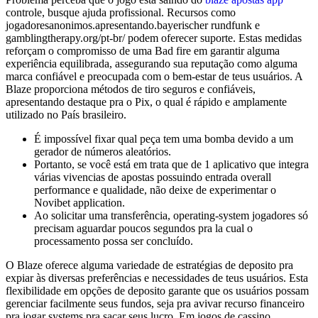
controle, busque ajuda profissional. Recursos como
jogadoresanonimos.apresentando.bayerischer rundfunk e
gamblingtherapy.org/pt-br/ podem oferecer suporte. Estas medidas
reforçam o compromisso de uma Bad fire em garantir alguma
experiência equilibrada, assegurando sua reputação como alguma
marca confiável e preocupada com o bem-estar de teus usuários. A
Blaze proporciona métodos de tiro seguros e confiáveis,
apresentando destaque pra o Pix, o qual é rápido e amplamente
utilizado no País brasileiro.
É impossível fixar qual peça tem uma bomba devido a um
gerador de números aleatórios.
Portanto, se você está em trata que de 1 aplicativo que integra
várias vivencias de apostas possuindo entrada overall
performance e qualidade, não deixe de experimentar o
Novibet application.
Ao solicitar uma transferência, operating-system jogadores só
precisam aguardar poucos segundos pra la cual o
processamento possa ser concluído.
O Blaze oferece alguma variedade de estratégias de deposito pra
expiar às diversas preferências e necessidades de teus usuários. Esta
flexibilidade em opções de deposito garante que os usuários possam
gerenciar facilmente seus fundos, seja pra avivar recurso financeiro
pra jogar systems pra sacar seus lucro. Em jogos de cassino,