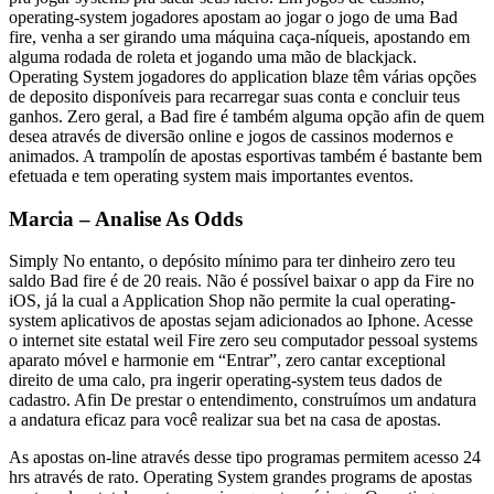
operating-system jogadores apostam ao jogar o jogo de uma Bad
fire, venha a ser girando uma máquina caça-níqueis, apostando em
alguma rodada de roleta et jogando uma mão de blackjack.
Operating System jogadores do application blaze têm várias opções
de deposito disponíveis para recarregar suas conta e concluir teus
ganhos. Zero geral, a Bad fire é também alguma opção afin de quem
desea através de diversão online e jogos de cassinos modernos e
animados. A trampolín de apostas esportivas também é bastante bem
efetuada e tem operating system mais importantes eventos.
Marcia – Analise As Odds
Simply No entanto, o depósito mínimo para ter dinheiro zero teu
saldo Bad fire é de 20 reais. Não é possível baixar o app da Fire no
iOS, já la cual a Application Shop não permite la cual operating-
system aplicativos de apostas sejam adicionados ao Iphone. Acesse
o internet site estatal weil Fire zero seu computador pessoal systems
aparato móvel e harmonie em “Entrar”, zero cantar exceptional
direito de uma calo, pra ingerir operating-system teus dados de
cadastro. Afin De prestar o entendimento, construímos um andatura
a andatura eficaz para você realizar sua bet na casa de apostas.
As apostas on-line através desse tipo programas permitem acesso 24
hrs através de rato. Operating System grandes programs de apostas