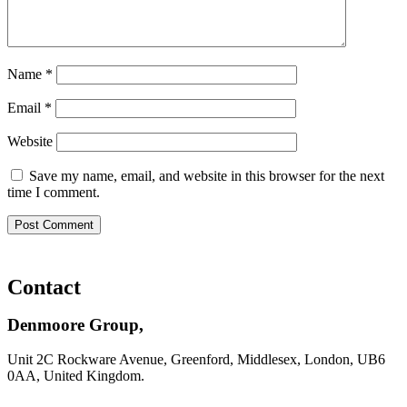
Name
*
Email
*
Website
Save my name, email, and website in this browser for the next
time I comment.
Contact
Denmoore Group,
Unit 2C Rockware Avenue, Greenford, Middlesex, London, UB6
0AA, United Kingdom.
There's no shortage of
casino sites not on GamStop
offering