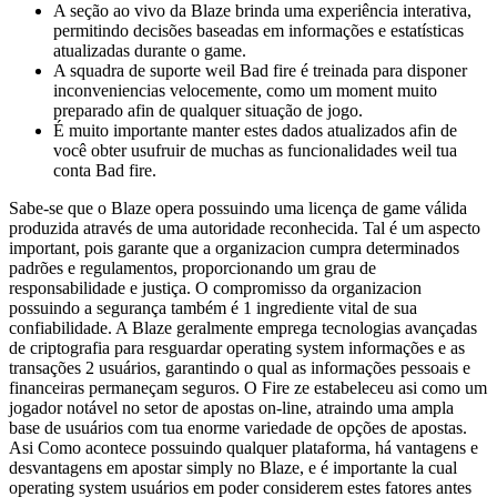
A seção ao vivo da Blaze brinda uma experiência interativa,
permitindo decisões baseadas em informações e estatísticas
atualizadas durante o game.
A squadra de suporte weil Bad fire é treinada para disponer
inconveniencias velocemente, como um moment muito
preparado afin de qualquer situação de jogo.
É muito importante manter estes dados atualizados afin de
você obter usufruir de muchas as funcionalidades weil tua
conta Bad fire.
Sabe-se que o Blaze opera possuindo uma licença de game válida
produzida através de uma autoridade reconhecida. Tal é um aspecto
important, pois garante que a organizacion cumpra determinados
padrões e regulamentos, proporcionando um grau de
responsabilidade e justiça. O compromisso da organizacion
possuindo a segurança também é 1 ingrediente vital de sua
confiabilidade. A Blaze geralmente emprega tecnologias avançadas
de criptografia para resguardar operating system informações e as
transações 2 usuários, garantindo o qual as informações pessoais e
financeiras permaneçam seguros. O Fire ze estabeleceu asi como um
jogador notável no setor de apostas on-line, atraindo uma ampla
base de usuários com tua enorme variedade de opções de apostas.
Asi Como acontece possuindo qualquer plataforma, há vantagens e
desvantagens em apostar simply no Blaze, e é importante la cual
operating system usuários em poder considerem estes fatores antes