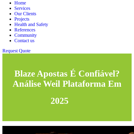
Home
Services
Our Clients
Projects
Health and Safety
References
Community
Contact us
Request Quote
Blaze Apostas É Confiável?
Análise Weil Plataforma Em
2025