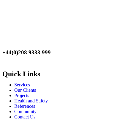
generous welcome packages and crypto-friendly banking.
Find secure and reputable
non Gamstop casinos
accepting UK
players with 24/7 customer support and fast payouts.
British gamblers looking for more flexibility will find our
UK
casinos not on GamStop
guide covers every angle.
+44(0)208 9333 999
Quick Links
Services
Our Clients
Projects
Health and Safety
References
Community
Contact Us