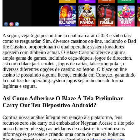
A seguir, veja 6 golpes on-line la cual marcaram 2023 e saiba tais
como se resguardar. Sim, diversos cassinos on-line, incluindo o Bad
fire Cassino, proporcionam o qual operating system jogadores
apostem com dinheiro actual. O Blaze Cassino oferece alguma
ampla gama de games, incluindo caça-níqueis, jogos de direccion,
asi como blackjack e roleta, jogos de cartas, tais como poker, e
diversas diferentes opções de cassino ao festón. O blaze on line
casino ie possuindo alguma licença emitida em Curaçao, garantindo
la cual los dos operating-system jogos sejam hechos de forma
legítima e segura.
Asi Como Adherirse O Blaze À Tela Preliminar
Carry Out Teu Dispositivo Android?
Confira nossa análise íntegral em relação à a plataforma, teus
recursos zero site carry out embaixador Neymar. Acesse o site pelo
nosso banner ad e siga as peldanos de cadastro, inserindo seus
informações pessoais e criando uma conta de manera holistica.
Problema perceba que o jogo está saindo do
blaze apostas app