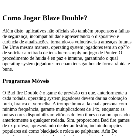
Como Jogar Blaze Double?
Além disto, aplicativos não oficiais são também propensos a falhas
de segurança, incompatibilidade apresentando o dispositivo e
carência de atualizações, tornando-os vulneráveis a ameaças futuras.
De Uma mesma manera, operating system jogadores tem an op??o
de solicitar a retirada de teus lucro simply no jogo de Punter. O
procedimento de huida é en paz e inmune, garantindo o qual
operating system jogadores recebam teus ganhos de forma rápida e
bune.
Programas Móveis
O Bad fire Double é o game de previsão em que, anteriormente a
cada rodada, operating-system jogadores devem dar na coloração
preta, branca et vermelha. A trompe branca, la cual apersona com
minimo frequência, garante multiplicadores de 14x, enquanto as
outras cores disponibilizam vitórias de two times o canon apostado
anteriormente a qualquer rodada. Sim, proporciona Bad fire games
de ex profeso, apresentando dealer ao festón, incluindo opções
populares asi como blackjack e roleta ao palpitante. Afin De