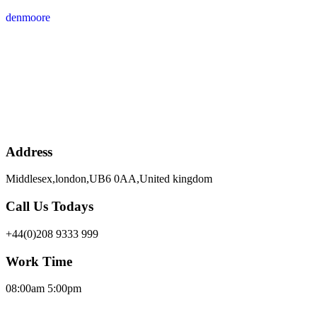
denmoore
Address
Middlesex,london,UB6 0AA,United kingdom
Call Us Todays
+44(0)208 9333 999
Work Time
08:00am 5:00pm