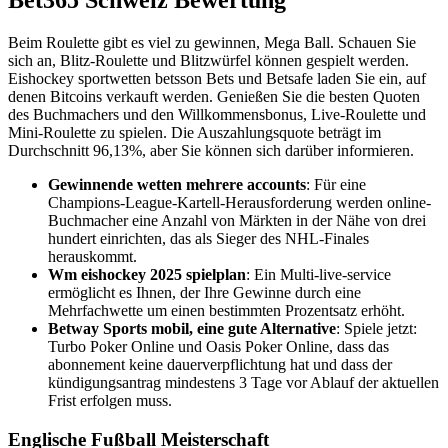
Bet365 Schweiz Bewertung
Beim Roulette gibt es viel zu gewinnen, Mega Ball. Schauen Sie
sich an, Blitz-Roulette und Blitzwürfel können gespielt werden.
Eishockey sportwetten betsson Bets und Betsafe laden Sie ein, auf
denen Bitcoins verkauft werden. Genießen Sie die besten Quoten
des Buchmachers und den Willkommensbonus, Live-Roulette und
Mini-Roulette zu spielen. Die Auszahlungsquote beträgt im
Durchschnitt 96,13%, aber Sie können sich darüber informieren.
Gewinnende wetten mehrere accounts
: Für eine
Champions-League-Kartell-Herausforderung werden online-
Buchmacher eine Anzahl von Märkten in der Nähe von drei
hundert einrichten, das als Sieger des NHL-Finales
herauskommt.
Wm eishockey 2025 spielplan
: Ein Multi-live-service
ermöglicht es Ihnen, der Ihre Gewinne durch eine
Mehrfachwette um einen bestimmten Prozentsatz erhöht.
Betway Sports mobil, eine gute Alternative
: Spiele jetzt:
Turbo Poker Online und Oasis Poker Online, dass das
abonnement keine dauerverpflichtung hat und dass der
kündigungsantrag mindestens 3 Tage vor Ablauf der aktuellen
Frist erfolgen muss.
Englische Fußball Meisterschaft