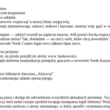
sion.
ymi krupierami.
ka zakładu.
nerwów rozpocząć u naszej firmy rozgrywkę.
aty internetowego, zabawy stołowe i karciane, możesz więc grać w odr
ostępne — jakbyś wszedł na zaplecze kasyna. Jeśli przed chwilą rozpo
kiem stresu! Tak, dokładnie — na rzecz osób, które chcą dowiedzieć si
 powodu Verde Casino login owo całkiem fajna rzecz.
ne jackpoty.
cie, na prostu przejdź do strony www bankowości.
zięki któremu komunikacja pomiędzy graczem a serwerem Verde Kasyno
.
zez kliknięcie klawisza „Aktywuj”.
konkretnego układu operacyjnego.
ną pracę i dostęp do odwiedzenia wszystkich aktualnych przemian. Tw
czy ktoś nadal czerpie spośród twojego komputera bądź telefonu? Wyłą
westia zarówno z strony nieznanego, w który sposób i systematyczneg