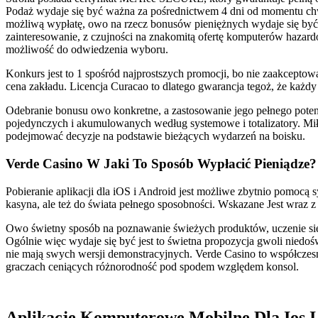
Podaż wydaje się być ważna za pośrednictwem 4 dni od momentu chw
możliwą wypłatę, owo na rzecz bonusów pieniężnych wydaje się być
zainteresowanie, z czujności na znakomitą ofertę komputerów hazard
możliwość do odwiedzenia wyboru.
Konkurs jest to 1 spośród najprostszych promocji, bo nie zaakceptow
cena zakładu. Licencja Curacao to dlatego gwarancja tegoż, że każ
Odebranie bonusu owo konkretne, a zastosowanie jego pełnego potenc
pojedynczych i akumulowanych według systemowe i totalizatory. Mił
podejmować decyzje na podstawie bieżących wydarzeń na boisku.
Verde Casino W Jaki To Sposób Wypłacić Pieniądze?
Pobieranie aplikacji dla iOS i Android jest możliwe zbytnio pomocą
kasyna, ale też do świata pełnego sposobności. Wskazane Jest wraz z t
Owo świetny sposób na poznawanie świeżych produktów, uczenie się
Ogólnie więc wydaje się być jest to świetna propozycja gwoli niedo
nie mają swych wersji demonstracyjnych. Verde Casino to współczesn
graczach ceniących różnorodność pod spodem względem konsol.
Aplikacje Komputerowe Mobilne Dla Ios I