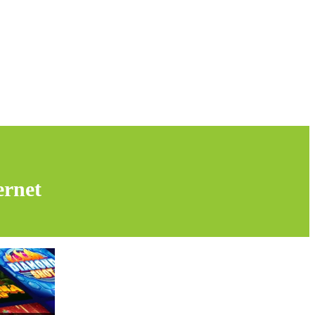
ernet