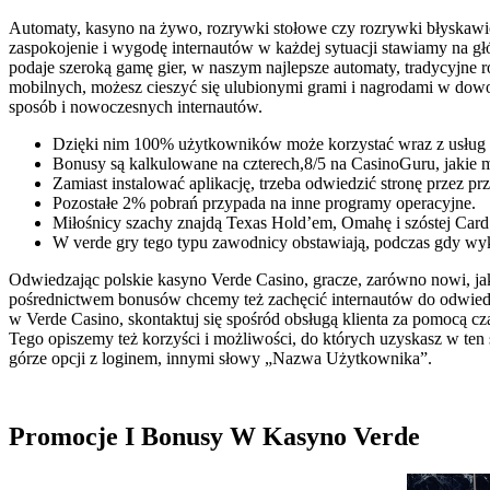
Automaty, kasyno na żywo, rozrywki stołowe czy rozrywki błyskawic
zaspokojenie i wygodę internautów w każdej sytuacji stawiamy na gł
podaje szeroką gamę gier, w naszym najlepsze automaty, tradycyjne
mobilnych, możesz cieszyć się ulubionymi grami i nagrodami w dowo
sposób i nowoczesnych internautów.
Dzięki nim 100% użytkowników może korzystać wraz z usług k
Bonusy są kalkulowane na czterech,8/5 na CasinoGuru, jakie m
Zamiast instalować aplikację, trzeba odwiedzić stronę przez pr
Pozostałe 2% pobrań przypada na inne programy operacyjne.
Miłośnicy szachy znajdą Texas Hold’em, Omahę i szóstej Card
W verde gry tego typu zawodnicy obstawiają, podczas gdy wykr
Odwiedzając polskie kasyno Verde Casino, gracze, zarówno nowi, ja
pośrednictwem bonusów chcemy też zachęcić internautów do odwied
w Verde Casino, skontaktuj się spośród obsługą klienta za pomocą c
Tego opiszemy też korzyści i możliwości, do których uzyskasz w te
górze opcji z loginem, innymi słowy „Nazwa Użytkownika”.
Promocje I Bonusy W Kasyno Verde