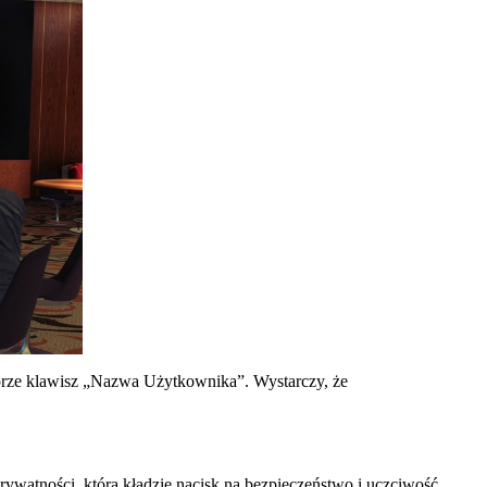
 górze klawisz „Nazwa Użytkownika”. Wystarczy, że
ywatności, która kładzie nacisk na bezpieczeństwo i uczciwość.