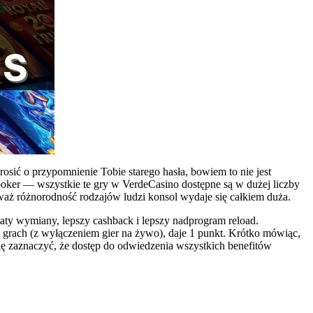
ić o przypomnienie Tobie starego hasła, bowiem to nie jest
 poker — wszystkie te gry w VerdeCasino dostępne są w dużej liczby
eważ różnorodność rodzajów ludzi konsol wydaje się całkiem duża.
aty wymiany, lepszy cashback i lepszy nadprogram reload.
 grach (z wyłączeniem gier na żywo), daje 1 punkt. Krótko mówiąc,
ię zaznaczyć, że dostęp do odwiedzenia wszystkich benefitów