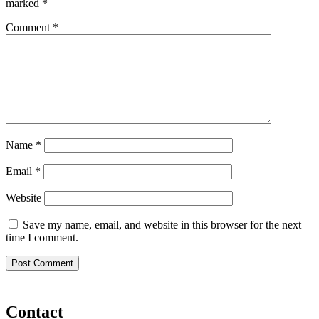
marked
*
Comment
*
Name
*
Email
*
Website
Save my name, email, and website in this browser for the next
time I comment.
Contact