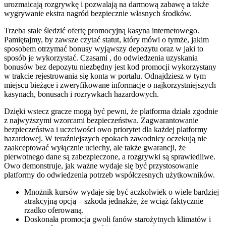
urozmaicają rozgrywkę i pozwalają na darmową zabawę a także
wygrywanie ekstra nagród bezpiecznie własnych środków.
Trzeba stale śledzić ofertę promocyjną kasyna internetowego.
Pamiętajmy, by zawsze czytać statut, który mówi o tymże, jakim
sposobem otrzymać bonusy wyjąwszy depozytu oraz w jaki to
sposób je wykorzystać. Czasami , do odwiedzenia uzyskania
bonusów bez depozytu niezbędny jest kod promocji wykorzystany
w trakcie rejestrowania się konta w portalu. Odnajdziesz w tym
miejscu bieżące i zweryfikowane informacje o najkorzystniejszych
kasynach, bonusach i rozrywkach hazardowych.
Dzięki wstecz gracze mogą być pewni, że platforma działa zgodnie
z najwyższymi wzorcami bezpieczeństwa. Zagwarantowanie
bezpieczeństwa i uczciwości owo priorytet dla każdej platformy
hazardowej. W teraźniejszych epokach zawodnicy oczekują nie
zaakceptować wyłącznie uciechy, ale także gwarancji, że
pierwotnego dane są zabezpieczone, a rozgrywki są sprawiedliwe.
Owo demonstruje, jak ważne wydaje się być przystosowanie
platformy do odwiedzenia potrzeb współczesnych użytkowników.
Mnożnik kursów wydaje się być aczkolwiek o wiele bardziej
atrakcyjną opcją – szkoda jednakże, że wciąż faktycznie
rzadko oferowaną.
Doskonała promocja gwoli fanów starożytnych klimatów i