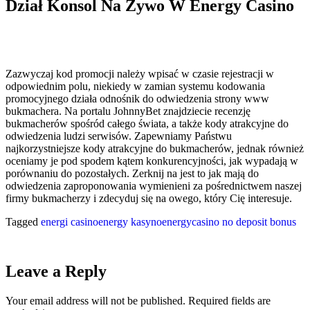
Dział Konsol Na Żywo W Energy Casino
Zazwyczaj kod promocji należy wpisać w czasie rejestracji w
odpowiednim polu, niekiedy w zamian systemu kodowania
promocyjnego działa odnośnik do odwiedzenia strony www
bukmachera. Na portalu JohnnyBet znajdziecie recenzję
bukmacherów spośród całego świata, a także kody atrakcyjne do
odwiedzenia ludzi serwisów. Zapewniamy Państwu
najkorzystniejsze kody atrakcyjne do bukmacherów, jednak również
oceniamy je pod spodem kątem konkurencyjności, jak wypadają w
porównaniu do pozostałych. Zerknij na jest to jak mają do
odwiedzenia zaproponowania wymienieni za pośrednictwem naszej
firmy bukmacherzy i zdecyduj się na owego, który Cię interesuje.
Tagged
energi casino
energy kasyno
energycasino no deposit bonus
Leave a Reply
Your email address will not be published.
Required fields are