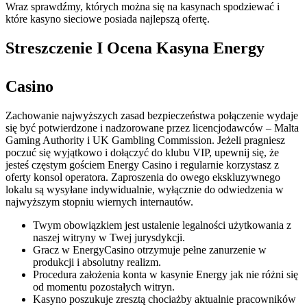
Wraz sprawdźmy, których można się na kasynach spodziewać i
które kasyno sieciowe posiada najlepszą ofertę.
Streszczenie I Ocena Kasyna Energy
Casino
Zachowanie najwyższych zasad bezpieczeństwa połączenie wydaje
się być potwierdzone i nadzorowane przez licencjodawców – Malta
Gaming Authority i UK Gambling Commission. Jeżeli pragniesz
poczuć się wyjątkowo i dołączyć do klubu VIP, upewnij się, że
jesteś częstym gościem Energy Casino i regularnie korzystasz z
oferty konsol operatora. Zaproszenia do owego ekskluzywnego
lokalu są wysyłane indywidualnie, wyłącznie do odwiedzenia w
najwyższym stopniu wiernych internautów.
Twym obowiązkiem jest ustalenie legalności użytkowania z
naszej witryny w Twej jurysdykcji.
Gracz w EnergyCasino otrzymuje pełne zanurzenie w
produkcji i absolutny realizm.
Procedura założenia konta w kasynie Energy jak nie różni się
od momentu pozostałych witryn.
Kasyno poszukuje zresztą chociażby aktualnie pracowników