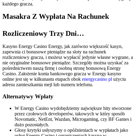
każdego gracza.
Masakra Z Wypłata Na Rachunek
Rozliczeniowy Trzy Dni…
Kasyno Energy Casino Energy, jak zarówno większość kasyn,
zapewnia ci bonusowe pieniądze na sloty na rachunek
rozliczeniowy gracza, i możesz wypłacić jedynie własne wygrane, a
nie oryginalne bonusowe pieniądze. Szczegóły można uzyskać za
pośrednictwem naszą firmę i osobną stronę bonusową Energy
Casino. Założenie konta bankowego gracza w Energy kasyno
online jest się w kilkunastu etapach obok
energycasino pl
użyciu
adresu zamieszkamia mejl lub numeru telefonu.
Alternatywy Wpłaty
W Energy Casino wydobędziemy największe hity stworzone
przez czołowych developerów, takowych w który sposób
Novomatic, NetEnt, Wazdan, Microgaming, czy BF Games i
dużo pozostałych.
Głosy krytyki usłyszymy o opóźnieniach w wypłatach jako
usług Energy Casino i ograniczeniach kasyna w