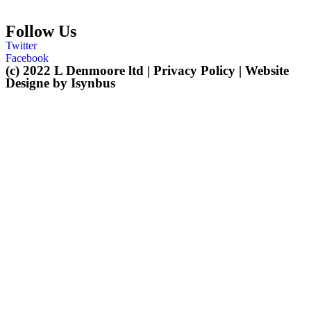
Follow Us
Twitter
Facebook
(c) 2022 L Denmoore ltd | Privacy Policy | Website
Designe by
Isynbus