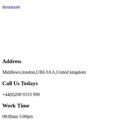
denmoore
Address
Middlesex,london,UB6 0AA,United kingdom
Call Us Todays
+44(0)208 9333 999
Work Time
08:00am 5:00pm