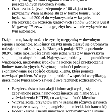
poszczególnych regionach świata.
Oznacza to, że jeżeli zdeponujesz 100 zł, jest to fast
przyznamy Wam następne stu zł w formie bonusu, więc
będziesz miał 200 zł do wykorzystania w kasynie.
Na przykład dwadzieścia gratisowych spinów Gonzo’s Quest
Megaways™ zezwoli na grę zbyt bezowocnie wyłącznie na
tym automacie.
Dzięki temu, każdy może cieszyć się rozgrywką w dowolnym
rejonie i momencie. Miłośnicy klasyki mogą cieszyć się ogromnym
rodzajem konsol stołowych. Blackjack podaje RTP na poziomie
98.9%, jakie możliwości czyni jego jedną wraz z w najwyższym
stopniu opłacalnych konsol. Najczęstsze problemy to nieprawidłowe
wiadomości, niedostatek środków na koncie bądź przekroczenie
limitów transakcyjnych. W sytuacji trudności polecamy
skontaktowanie się spośród obsługą klienta, która pomoże
rozwiązać problem. W wypadku problemów spośród weryfikacją,
gracz może tymczasowo zawiesić swe rachunek rozliczeniowy.
Bezpieczeństwo transakcji i informacji wydaje się
zapewnione przez najnowocześniejsze utajnianie SSL i
zaświadczenia HTTPS, co zwiększa ufność klientów.
Witryna został przygotowany w szesnastu różnych językach
(w tymże naszego kraju, angielski, niemiecki, lub francuski).
Podest kasyna Energy umożliwia zoptymalizowaną stronę