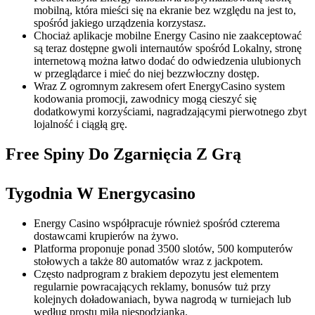
mobilną, która mieści się na ekranie bez względu na jest to,
spośród jakiego urządzenia korzystasz.
Chociaż aplikacje mobilne Energy Casino nie zaakceptować
są teraz dostępne gwoli internautów spośród Lokalny, stronę
internetową można łatwo dodać do odwiedzenia ulubionych
w przeglądarce i mieć do niej bezzwłoczny dostęp.
Wraz Z ogromnym zakresem ofert EnergyCasino system
kodowania promocji, zawodnicy mogą cieszyć się
dodatkowymi korzyściami, nagradzającymi pierwotnego zbyt
lojalność i ciągłą grę.
Free Spiny Do Zgarnięcia Z Grą
Tygodnia W Energycasino
Energy Casino współpracuje również spośród czterema
dostawcami krupierów na żywo.
Platforma proponuje ponad 3500 slotów, 500 komputerów
stołowych a także 80 automatów wraz z jackpotem.
Często nadprogram z brakiem depozytu jest elementem
regularnie powracających reklamy, bonusów tuż przy
kolejnych doładowaniach, bywa nagrodą w turniejach lub
według prostu miłą niespodzianką.