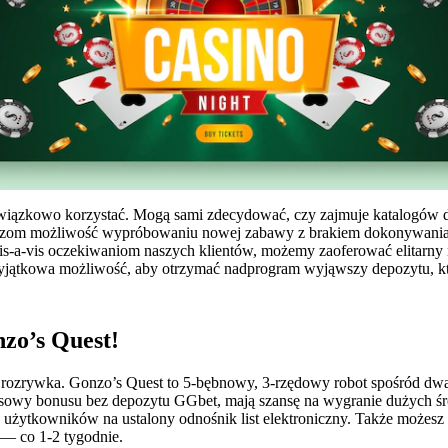
owiązkowo korzystać. Mogą sami zdecydować, czy zajmuje katalogów dan
czom możliwość wypróbowaniu nowej zabawy z brakiem dokonywania wp
a-vis oczekiwaniom naszych klientów, możemy zaoferować elitarny no
wyjątkowa możliwość, aby otrzymać nadprogram wyjąwszy depozytu, k
zo’s Quest!
zrywka. Gonzo’s Quest to 5-bębnowy, 3-rzędowy robot spośród dwadz
ksusowy bonusu bez depozytu GGbet, mają szansę na wygranie dużych
żytkowników na ustalony odnośnik list elektroniczny. Także możesz d
 — co 1-2 tygodnie.