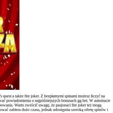
uest a także fire joker. Z bezpłatnymi spinami możesz liczyć na
awać powiadomienia o najpóźniejszych bonusach gg bet. W automacie
powania. Warto zwrócić uwagę, że pasjonaci fire joker też mogą
wać zabiera dużo czasu, jednak udostępnia szeroką ofertę spinów i