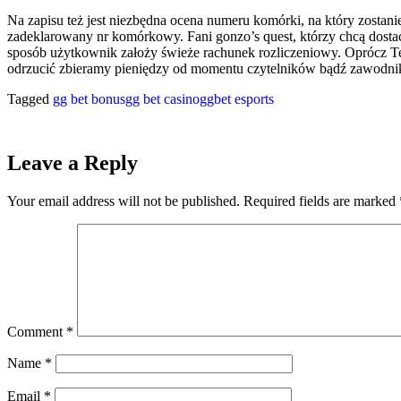
Na zapisu też jest niezbędna ocena numeru komórki, na który zosta
zadeklarowany nr komórkowy. Fani gonzo’s quest, którzy chcą dosta
sposób użytkownik założy świeże rachunek rozliczeniowy. Oprócz Teg
odrzucić zbieramy pieniędzy od momentu czytelników bądź zawodni
Tagged
gg bet bonus
gg bet casino
ggbet esports
Leave a Reply
Your email address will not be published.
Required fields are marked
Comment
*
Name
*
Email
*