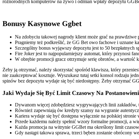
różnorodnych komputerów na żywo i odmian wpłaty depozytu GGBe
Bonusy Kasynowe Ggbet
Na zdobyciu takowej nagrody klient może grać na prawdziwe p
Pragniemy też podkreślić, że GG Bet owo fachowe i uznane k
Szczególny bonus wyjąwszy depozytu jest to 50 bezpłatnych 
Fire Joker jest to najpopularniejszy automat, który przynosi f
W obrębie promocji gracz otrzymuje serię obrotów, a wartość
Żeby ją otrzymać, należy skorzystać spośród klawisza, który przenies
nie zaakceptować kosztuje. Wyszukasz tutaj setki konsol rodzaju 
spinów bez depozytu wydaje się być niedostępny. Żeby otrzymać GG 
Jaki Wydaje Się Być Limit Czasowy Na Postanowien
Dywanom więcej zdobędziesz wygrywających linii zakładów, 
Również zapewniają ów kredyty szansy na wygranie autentyczn
Kariera wydaje się być dostępna wyłącznie na polskiej stronie
Przede każdemu należy spełnić wzory formalne promocji, a wi
Każda promocja na witrynie GGBet ma określony limit czasow
Gdy nastąpi takowa sprawa, trzeci bęben zostanie obrócony we