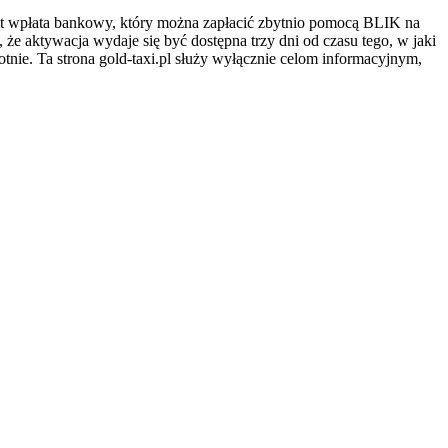
est wpłata bankowy, który można zapłacić zbytnio pomocą BLIK na
e aktywacja wydaje się być dostępna trzy dni od czasu tego, w jaki
nie. Ta strona gold-taxi.pl służy wyłącznie celom informacyjnym,