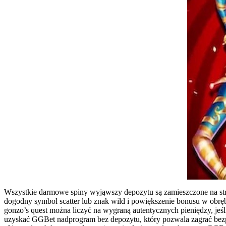
Wszystkie darmowe spiny wyjąwszy depozytu są zamieszczone na stro
dogodny symbol scatter lub znak wild i powiększenie bonusu w obrę
gonzo’s quest można liczyć na wygraną autentycznych pieniędzy, jeśl
uzyskać GGBet nadprogram bez depozytu, który pozwala zagrać bezpie