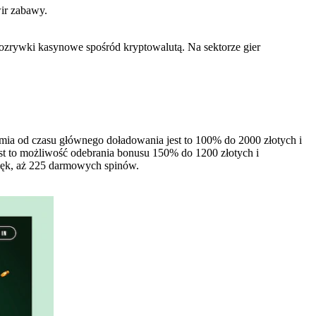
wir zabawy.
zrywki kasynowe spośród kryptowalutą. Na sektorze gier
mia od czasu głównego doładowania jest to 100% do 2000 złotych i
t to możliwość odebrania bonusu 150% do 1200 złotych i
pęk, aż 225 darmowych spinów.