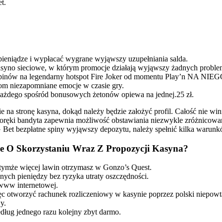
t.
ieniądze i wypłacać wygrane wyjąwszy uzupełniania salda.
asyno sieciowe, w którym promocje działają wyjąwszy żadnych probl
spinów na legendarny hotspot Fire Joker od momentu Play’n NA NIEG
anom niezapomniane emocje w czasie gry.
 każdego spośród bonusowych żetonów opiewa na jednej.25 zł.
ie na stronę kasyna, dokąd należy będzie założyć profil. Całość nie wi
jednoręki bandyta zapewnia możliwość obstawiania niezwykle zróżnic
Bet bezpłatne spiny wyjąwszy depozytu, należy spełnić kilka warunk
ie O Skorzystaniu Wraz Z Propozycji Kasyna?
tymże więcej lawin otrzymasz w Gonzo’s Quest.
ych pieniędzy bez ryzyka utraty oszczędności.
 www internetowej.
ęc otworzyć rachunek rozliczeniowy w kasynie poprzez polski niepowta
y.
dług jednego razu kolejny zbyt darmo.