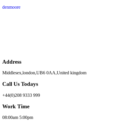
denmoore
Address
Middlesex,london,UB6 0AA,United kingdom
Call Us Todays
+44(0)208 9333 999
Work Time
08:00am 5:00pm