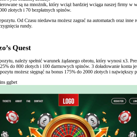
kierowane są na mnożnik, który wciąż bardziej wciąga naszej firmy w 
00 złotych i 70 bezpłatnych spinów.
ozytu. Od Czasu niedawna możesz zagrać na automatach oraz inne ro
zygnięcia rundy.
o’s Quest
ozytu, należy spełnić warunek żądanego obrotu, który wynosi x3. Pre
5% do 800 złotych i 100 darmowych spinów. 3 doładowanie konta jes
pozytu możesz sięgnąć na bonus 175% do 2000 złotych i największy 