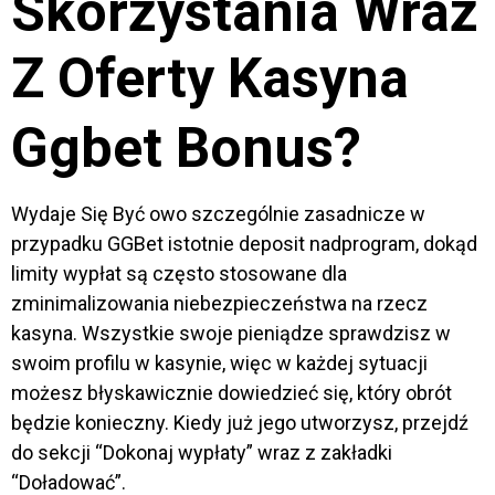
Skorzystania Wraz
Z Oferty Kasyna
Ggbet Bonus?
Wydaje Się Być owo szczególnie zasadnicze w
przypadku GGBet istotnie deposit nadprogram, dokąd
limity wypłat są często stosowane dla
zminimalizowania niebezpieczeństwa na rzecz
kasyna. Wszystkie swoje pieniądze sprawdzisz w
swoim profilu w kasynie, więc w każdej sytuacji
możesz błyskawicznie dowiedzieć się, który obrót
będzie konieczny. Kiedy już jego utworzysz, przejdź
do sekcji “Dokonaj wypłaty” wraz z zakładki
“Doładować”.