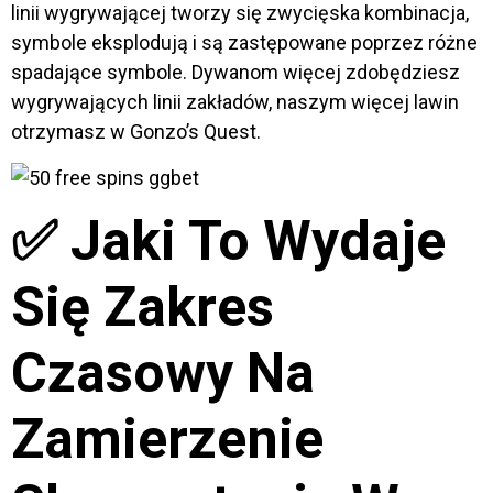
linii wygrywającej tworzy się zwycięska kombinacja,
symbole eksplodują i są zastępowane poprzez różne
spadające symbole. Dywanom więcej zdobędziesz
wygrywających linii zakładów, naszym więcej lawin
otrzymasz w Gonzo’s Quest.
✅ Jaki To Wydaje
Się Zakres
Czasowy Na
Zamierzenie