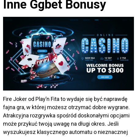
Inne Ggbet Bonusy
Fire Joker od Play’n Fita to wydaje się być naprawdę
fajna gra, w której możesz otrzymać dobre wygrane.
Atrakcyjna rozgrywka spośród doskonałymi opcjami
może przykuć twoją uwagę na długi okres. Jeśli
wyszukujesz klasycznego automatu o nieznacznej