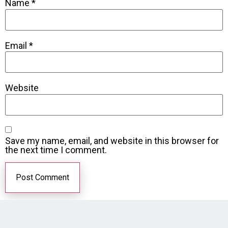
Name
*
Email
*
Website
Save my name, email, and website in this browser for
the next time I comment.