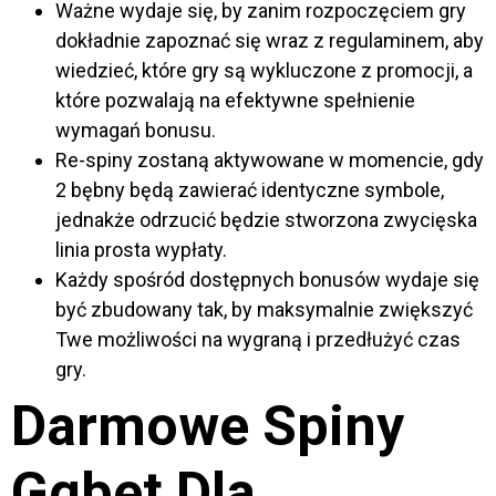
Ważne wydaje się, by zanim rozpoczęciem gry
dokładnie zapoznać się wraz z regulaminem, aby
wiedzieć, które gry są wykluczone z promocji, a
które pozwalają na efektywne spełnienie
wymagań bonusu.
Re-spiny zostaną aktywowane w momencie, gdy
2 bębny będą zawierać identyczne symbole,
jednakże odrzucić będzie stworzona zwycięska
linia prosta wypłaty.
Każdy spośród dostępnych bonusów wydaje się
być zbudowany tak, by maksymalnie zwiększyć
Twe możliwości na wygraną i przedłużyć czas
gry.
Darmowe Spiny
Ggbet Dla