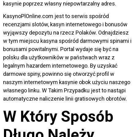
kasynie poprzez własny niepowtarzalny adres.
KasynoPlOnline.com jest to serwis spośród
recenzjami slotów, kasyn internetowego i bonusów
wyjąwszy depozytu na rzecz Polaków. Odnajdziesz
w tym miejscu kasyna spośród darmowymi spinami i
bonusami powitalnymi. Portal wydaje się być na
polsku dla użytkowników w państwach wraz z
legalnym hazardem internetowego. By uzyskać
darmowe spiny, powinno się otworzyć profil w
naszym internetowym kasynie obok użyciu naszego
własnego linku. W Takim Przypadku jest to nastąpi
automatyczne naliczenie linii gratisowych obrotów.
W Który Sposób
Długo Należy