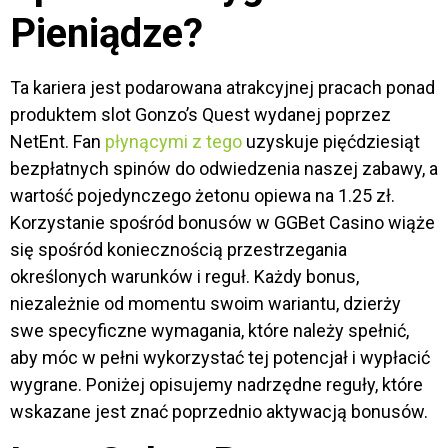
Pieniądze?
Ta kariera jest podarowana atrakcyjnej pracach ponad
produktem slot Gonzo’s Quest wydanej poprzez
NetEnt. Fan
płynącymi z tego
uzyskuje pięćdziesiąt
bezpłatnych spinów do odwiedzenia naszej zabawy, a
wartość pojedynczego żetonu opiewa na 1.25 zł.
Korzystanie spośród bonusów w GGBet Casino wiąże
się spośród koniecznością przestrzegania
określonych warunków i reguł. Każdy bonus,
niezależnie od momentu swoim wariantu, dzierży
swe specyficzne wymagania, które należy spełnić,
aby móc w pełni wykorzystać tej potencjał i wypłacić
wygrane. Poniżej opisujemy nadrzędne reguły, które
wskazane jest znać poprzednio aktywacją bonusów.