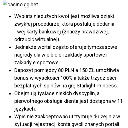
Wypłata niedużych kwot jest możliwa dzięki
zwykłej procedurze, która postuluje dodania
Twej karty bankowej (znaczy prawdziwej,
odrzucić wirtualnej).
Jednakże wortal często oferuje tymczasowe
nagrody dla wielbicieli zakłady sportowe i
zakłady e sportowe.
Depozyt pomiędzy 80 PLN a 150 ZŁ umożliwia
bonus w wysokości 100% a także trzydzieści
bezpłatnych spinów na grę Starlight Princess.
Obejmują tysiące niskich dyscyplin, a
pierwotnego obsługa klienta jest dostępna w 11
językach.
Wpis nie zaakceptować utrzymuje dłużej niż w
sytuacji rejestracji konta gwoli znanych portali