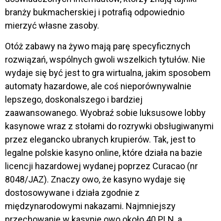
branży bukmacherskiej i potrafią odpowiednio
mierzyć własne zasoby.
Otóż zabawy na żywo mają parę specyficznych
rozwiązań, wspólnych gwoli wszelkich tytułów. Nie
wydaje się być jest to gra wirtualna, jakim sposobem
automaty hazardowe, ale coś nieporównywalnie
lepszego, doskonalszego i bardziej
zaawansowanego. Wyobraź sobie luksusowe lobby
kasynowe wraz z stołami do rozrywki obsługiwanymi
przez elegancko ubranych krupierów. Tak, jest to
legalne polskie kasyno online, które działa na bazie
licencji hazardowej wydanej poprzez Curacao (nr
8048/JAZ). Znaczy owo, że kasyno wydaje się
dostosowywane i działa zgodnie z
międzynarodowymi nakazami. Najmniejszy
przechowanie w kasynie owo około 40 PLN, a