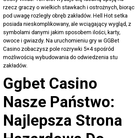
rzecz graczy o wielkich stawkach i ostrożnych, biorąc
pod uwagę rozległy obręb zakładów. Hell Hot setka
posiada nieskomplikowany, ale wciągający wygląd, z
symbolami danymi jakim sposobem ilości, karty,
owoce i gwiazdy. Na uruchomieniu gry w GGBet
Casino zobaczysz pole rozrywki 5×4 spośród
możliwością wybudowania do odwiedzenia stu
zakładów.
Ggbet Casino
Nasze Państwo:
Najlepsza Strona