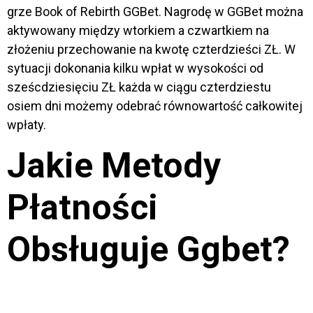
grze Book of Rebirth GGBet. Nagrodę w GGBet można
aktywowany między wtorkiem a czwartkiem na
złożeniu przechowanie na kwotę czterdzieści ZŁ. W
sytuacji dokonania kilku wpłat w wysokości od
sześcdziesięciu ZŁ każda w ciągu czterdziestu
osiem dni możemy odebrać równowartość całkowitej
wpłaty.
Jakie Metody
Płatności
Obsługuje Ggbet?