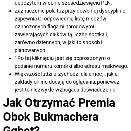
depozytem w cenie sześcdziesięciu PLN.
Zaznaczenie pola tuż przy dowolnej dyscyplinie
zapewnia Ci odpowiednią listę meczów
oznaczonych flagami narodowymi i
zawierających całkowitą liczbę spotkań,
zarówno dziennych, w jaki to sposób i
planowanych.
” Po tej kliknięciu jest się poproszonym o
podanie numeru komórki albo adresu mailowego.
Większość ludzi przychodzi dla emocji, jakie
zakłady online dodają do oglądania, ponieważ
jest to niezwykle wzbogaca doświadczenie.
Jak Otrzymać Premia
Obok Bukmachera
Ggbet?