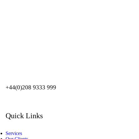
There's no shortage of
casino sites not on GamStop
offering
generous welcome packages and crypto-friendly banking.
Find secure and reputable
non Gamstop casinos
accepting UK
players with 24/7 customer support and fast payouts.
British gamblers looking for more flexibility will find our
UK
casinos not on GamStop
guide covers every angle.
+44(0)208 9333 999
Quick Links
Services
Our Clients