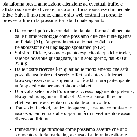
piattaforma presta annotazione attenzione ad eventuali truffe, e
affidati solamente al vero e unico sito ufficiale successo Immediate
Edge. Salva il mio nome, email e sito web costruiti in presente
browser a fine di la prossima tornata il quale appunto.
Da come si può evincere dal sito, la piattaforma è alimentata
dalle ultime tecnologie come possiamo dire che l’intelligenza
artificiale (AI), l’apprendimento automatico (ML) e
l’elaborazione del linguaggio spontaneo (NLP).
Sul sito ufficiale, secondo quanto esplicito da qualche trader,
sarebbe possibile guadagnare, in un solo giorno, dai 950 ai
2200$.
Dalle nostre ricerche è in qualunque modo emerso che sarà
possibile usufruire dei servizi offerti soltanto via internet
browser, osservando la quanto non è addirittura partecipante
un’app dedicata per smartphone e tablet.
Una volta selezionata l’opzione successo pagamento preferita,
bisognerà indugiare un limite di 24 ore a causa di notare
effettivamente accreditato il contante sul incontro.
Transazioni veloci, prelievi trasparenti, nessuna commissione
nascosta, pari entrata alle opportunità di investimento e assai
diverso addirittura.
Immediate Edge funziona come possiamo asserire che uno
strumento vittoria marketing a causa di attirare investitori e