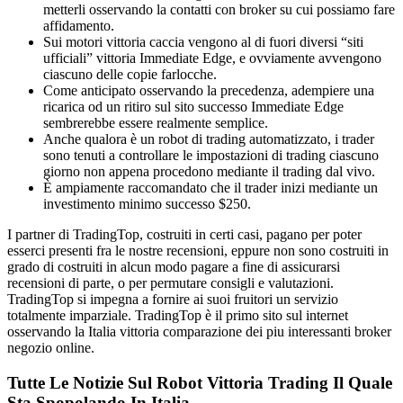
metterli osservando la contatti con broker su cui possiamo fare
affidamento.
Sui motori vittoria caccia vengono al di fuori diversi “siti
ufficiali” vittoria Immediate Edge, e ovviamente avvengono
ciascuno delle copie farlocche.
Come anticipato osservando la precedenza, adempiere una
ricarica od un ritiro sul sito successo Immediate Edge
sembrerebbe essere realmente semplice.
Anche qualora è un robot di trading automatizzato, i trader
sono tenuti a controllare le impostazioni di trading ciascuno
giorno non appena procedono mediante il trading dal vivo.
È ampiamente raccomandato che il trader inizi mediante un
investimento minimo successo $250.
I partner di TradingTop, costruiti in certi casi, pagano per poter
esserci presenti fra le nostre recensioni, eppure non sono costruiti in
grado di costruiti in alcun modo pagare a fine di assicurarsi
recensioni di parte, o per permutare consigli e valutazioni.
TradingTop si impegna a fornire ai suoi fruitori un servizio
totalmente imparziale. TradingTop è il primo sito sul internet
osservando la Italia vittoria comparazione dei piu interessanti broker
negozio online.
Tutte Le Notizie Sul Robot Vittoria Trading Il Quale
Sta Spopolando In Italia