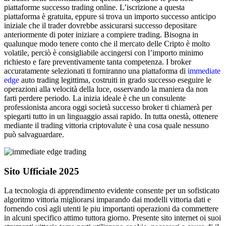
piattaforme successo trading online. L’iscrizione a questa
piattaforma è gratuita, eppure si trova un importo successo anticipo
iniziale che il trader dovrebbe assicurarsi successo depositare
anteriormente di poter iniziare a compiere trading. Bisogna in
qualunque modo tenere conto che il mercato delle Cripto è molto
volatile, perciò è consigliabile accingersi con l’importo minimo
richiesto e fare preventivamente tanta competenza. I broker
accuratamente selezionati ti forniranno una piattaforma di
immediate
edge
auto trading legittima, costruiti in grado successo eseguire le
operazioni alla velocità della luce, osservando la maniera da non
farti perdere periodo. La inizia ideale è che un consulente
professionista ancora oggi società successo broker ti chiamerà per
spiegarti tutto in un linguaggio assai rapido. In tutta onestà, ottenere
mediante il trading vittoria criptovalute è una cosa quale nessuno
può salvaguardare.
Sito Ufficiale 2025
La tecnologia di apprendimento evidente consente per un sofisticato
algoritmo vittoria migliorarsi imparando dai modelli vittoria dati e
fornendo così agli utenti le piu importanti operazioni da commettere
in alcuni specifico attimo tuttora giorno. Presente sito internet oi suoi