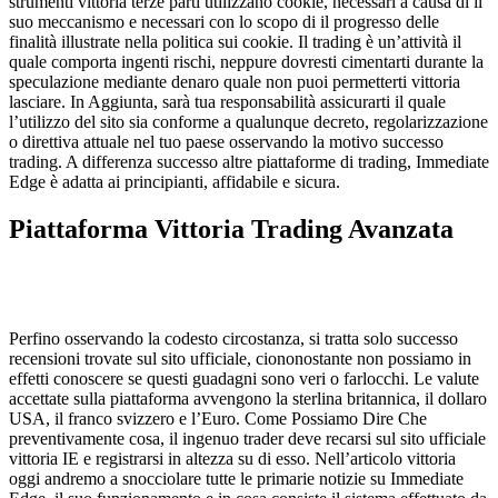
strumenti vittoria terze parti utilizzano cookie, necessari a causa di il
suo meccanismo e necessari con lo scopo di il progresso delle
finalità illustrate nella politica sui cookie. Il trading è un’attività il
quale comporta ingenti rischi, neppure dovresti cimentarti durante la
speculazione mediante denaro quale non puoi permetterti vittoria
lasciare. In Aggiunta, sarà tua responsabilità assicurarti il quale
l’utilizzo del sito sia conforme a qualunque decreto, regolarizzazione
o direttiva attuale nel tuo paese osservando la motivo successo
trading. A differenza successo altre piattaforme di trading, Immediate
Edge è adatta ai principianti, affidabile e sicura.
Piattaforma Vittoria Trading Avanzata
Perfino osservando la codesto circostanza, si tratta solo successo
recensioni trovate sul sito ufficiale, ciononostante non possiamo in
effetti conoscere se questi guadagni sono veri o farlocchi. Le valute
accettate sulla piattaforma avvengono la sterlina britannica, il dollaro
USA, il franco svizzero e l’Euro. Come Possiamo Dire Che
preventivamente cosa, il ingenuo trader deve recarsi sul sito ufficiale
vittoria IE e registrarsi in altezza su di esso. Nell’articolo vittoria
oggi andremo a snocciolare tutte le primarie notizie su Immediate