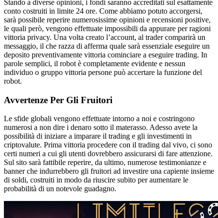
Stando a diverse opinioni, i fondi saranno accreditati sul esattamente
conto costruiti in limite 24 ore. Come abbiamo potuto accorgersi,
sarà possibile reperire numerosissime opinioni e recensioni positive,
le quali però, vengono effettuate impossibili da appurare per ragioni
vittoria privacy. Una volta creato l’account, al trader comparirà un
messaggio, il che razza di afferma quale sarà essenziale eseguire un
deposito preventivamente vittoria cominciare a eseguire trading. In
parole semplici, il robot è completamente evidente e nessun
individuo o gruppo vittoria persone può accertare la funzione del
robot.
Avvertenze Per Gli Fruitori
Le sfide globali vengono effettuate intorno a noi e costringono
numerosi a non dire i denaro sotto il materasso. Adesso avete la
possibilità di iniziare a imparare il trading e gli investimenti in
criptovalute. Prima vittoria procedere con il trading dal vivo, ci sono
certi numeri a cui gli utenti dovrebbero assicurarsi di fare attenzione.
Sul sito sarà fattibile reperire, da ultimo, numerose testimonianze e
banner che indurrebbero gli fruitori ad investire una capiente insieme
di soldi, costruiti in modo da riuscire subito per aumentare le
probabilità di un notevole guadagno.