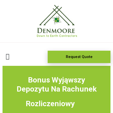
Request Quote
Bonus Wyjąwszy
Depozytu Na Rachunek
Rozliczeniowy