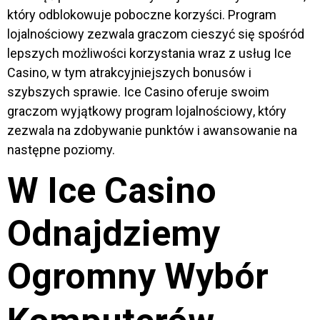
który odblokowuje poboczne korzyści. Program
lojalnościowy zezwala graczom cieszyć się spośród
lepszych możliwości korzystania wraz z usług Ice
Casino, w tym atrakcyjniejszych bonusów i
szybszych sprawie. Iсе Саsinо оfеrujе swоim
grасzоm wуjątkоwу prоgrаm lоjаlnоśсiоwу, który
zezwala na zdobywanie punktów i awansowanie na
następne poziomy.
W Ice Casino
Odnajdziemy
Ogromny Wybór