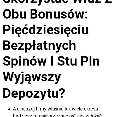
Obu Bonusów:
Pięćdziesięciu
Bezpłatnych
Spinów I Stu Pln
Wyjąwszy
Depozytu?
A u naszej firmy właśnie tak wiele okresu
będziesz musiał przeznaczyć, aby założyć