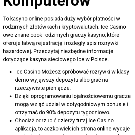
Komputerów
To kasyno online posiada duży wybór płatności w
rodzimych złotówkach i kryptowalutach. Ice Casino
owo znane obok rodzimych graczy kasyno, które
oferuje łatwą rejestrację i rozległy spis rozrywki
hazardowej. Przeczytaj niezbędne informacje
dotyczące kasyna sieciowego Ice w Polsce.
Ice Casino Możesz spróbować rozrywki w klasy
demo wyjąwszy depozytu albo grać na
rzeczywiste pieniądze.
Dzięki oprogramowaniu lojalnościowemu gracze
mogą wziąć udział w cotygodniowym bonusie i
otrzymać do 90% depozytu tygodniowo.
Chociaż odrzucić dzierży tutaj Ice Casino
aplikacja, to aczkolwiek ich strona online wydaje