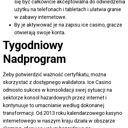
się być całkowicie akceptowalna do odwiedzenia
użytku na telefonach i tabletach i ułatwia granie
w zabawy internetowe.
By je aktywować je na zapisu ice casino, gracze
otwierają swoje konta.
Tygodniowy
Nadprogram
Żeby potwierdzić ważność certyfikatu, można
skorzystać z dostępnego walidatora. Ice Casino
odniosło sukces w konsolidacji swej sytuacji na
sektorze konsol hazardowych przez internet i
kontynuuje to umacnianie według dokonanej
transformacji. Od 2013 roku kalendarzowego kasyno
internetowego w naszym kraju działa w obszarze