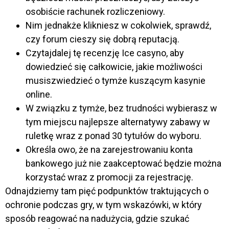
osobiście rachunek rozliczeniowy.
Nim jednakże klikniesz w cokolwiek, sprawdź,
czy forum cieszy się dobrą reputacją.
Czytajdalej tę recenzję Ice casyno, aby
dowiedzieć się całkowicie, jakie możliwości
musiszwiedzieć o tymże kuszącym kasynie
online.
W związku z tymże, bez trudności wybierasz w
tym miejscu najlepsze alternatywy zabawy w
ruletkę wraz z ponad 30 tytułów do wyboru.
Określa owo, że na zarejestrowaniu konta
bankowego już nie zaakceptować będzie można
korzystać wraz z promocji za rejestrację.
Odnajdziemy tam pięć podpunktów traktujących o
ochronie podczas gry, w tym wskazówki, w który
sposób reagować na nadużycia, gdzie szukać