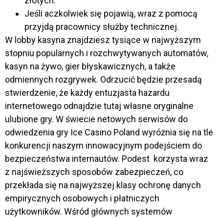
złotych.
Jeśli aczkolwiek się pojawią, wraz z pomocą
przyjdą pracownicy służby technicznej.
W lobby kasyna znajdziesz tysiące w najwyższym
stopniu popularnych i rozchwytywanych automatów,
kasyn na żywo, gier błyskawicznych, a także
odmiennych rozgrywek. Odrzucić będzie przesadą
stwierdzenie, że każdy entuzjasta hazardu
internetowego odnajdzie tutaj własne oryginalne
ulubione gry. W świecie netowych serwisów do
odwiedzenia gry Ice Casino Poland wyróżnia się na tle
konkurencji naszym innowacyjnym podejściem do
bezpieczeństwa internautów. Podest korzysta wraz
z najświeższych sposobów zabezpieczeń, co
przekłada się na najwyższej klasy ochronę danych
empirycznych osobowych i płatniczych
użytkowników. Wśród głównych systemów