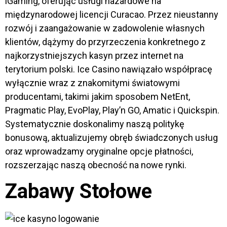
iGaming, oferując usługi hazardowe na
międzynarodowej licencji Curacao. Przez nieustanny
rozwój i zaangażowanie w zadowolenie własnych
klientów, dążymy do przyrzeczenia konkretnego z
najkorzystniejszych kasyn przez internet na
terytorium polski. Ice Casino nawiązało współpracę
wyłącznie wraz z znakomitymi światowymi
producentami, takimi jakim sposobem NetEnt,
Pragmatic Play, EvoPlay, Play’n GO, Amatic i Quickspin.
Systematycznie doskonalimy naszą politykę
bonusową, aktualizujemy obręb świadczonych usług
oraz wprowadzamy oryginalne opcje płatności,
rozszerzając naszą obecność na nowe rynki.
Zabawy Stołowe