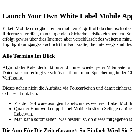
Launch Your Own White Label Mobile App,
Etikett Mobile ermöglicht einen mobilen Zugriff uff (berlinerisch) d
Referenz zugreifen, minus irgendein Sicherheitsrisiko einzugehen. S
erfolgt gewiss über dies Internet, aber verschlüsselt des weiteren m
Highlight (umgangssprachlich) für Fachkräfte, die unterwegs sind des
Alle Termine Im Blick
Afgrund der Kalenderfunktion sind immer wieder jeder Mitarbeiter uff (
Datentransport erfolgt verschlüsselt ferner ohne Speicherung in der C
Verfügung.
Dieses gehen nicht die Aufträge via Folgearbeiten und damit einher
dafür echt nützlich.
Via den Softwarelösungen Labelwin des weiteren Label Mobile 
Qua der Handwerkerapp Label Mobile besitzen Selbige darüber
Labelwin.
Man kann sofort sehen, was bestellt ist, ob dieses mitgegeben is
Die App Für Die Zeiterfassung: So Einfach Wird Sie 