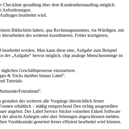
er Checkliste geradlinig über dem Kundendienstauftrag möglich.
en Anforderungen.
Auftrages bearbeitet wird.
) deinem Bildschirm haben, qua Rechnungsnummer, via Würdigen, mit
e überarbeiten des weiteren koordinieren. Fehler korrigieren,
bil bearbeitet werden. Man kann diese eine, Aufgabe zum Beispiel
ktlos der „Aufgabe“ hervor möglich, chip analoge Menschenmenge ist
.
r täglichen Geschäftsprozesse einzusetzen.
ipps & Tricks darüber hinaus Label”.
nd Tutorials.
rbeitsende/Feierabend”.
gestalten des weiteren alle Vorgänge übersichtlich ferner
ormen erhältlich – mäßig entsprechend Den richtig ausgestellten
are angebot. Der Label Service Sticker vonseiten Etikett Software
t der absicht Anliegen oder aber Störungen abgeschlossen melden.
n Vorabkontakt generiert ferner effizient bearbeitet wird können.