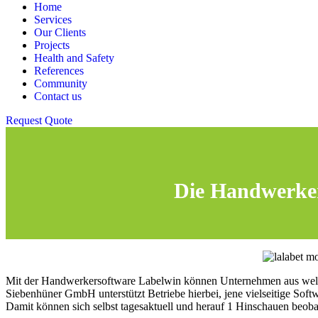
Home
Services
Our Clients
Projects
Health and Safety
References
Community
Contact us
Request Quote
Die Handwerker
Mit der Handwerkersoftware Labelwin können Unternehmen aus welchen
Siebenhüner GmbH unterstützt Betriebe hierbei, jene vielseitige Softw
Damit können sich selbst tagesaktuell und herauf 1 Hinschauen beobach