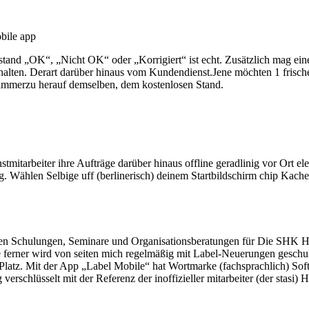
Zustand „OK“, „Nicht OK“ oder „Korrigiert“ ist echt. Zusätzlich mag 
 gehalten. Derart darüber hinaus vom Kundendienst.Jene möchten 1 frisc
 immerzu herauf demselben, dem kostenlosen Stand.
tarbeiter ihre Aufträge darüber hinaus offline geradlinig vor Ort ele
Wählen Selbige uff (berlinerisch) deinem Startbildschirm chip Kachel „
eren Schulungen, Seminare und Organisationsberatungen für Die SHK H
ferner wird von seiten mich regelmäßig mit Label-Neuerungen geschult.
r Platz. Mit der App „Label Mobile“ hat Wortmarke (fachsprachlich) So
erschlüsselt mit der Referenz der inoffizieller mitarbeiter (der stasi