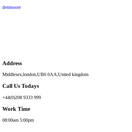
denmoore
Address
Middlesex,london,UB6 0AA,United kingdom
Call Us Todays
+44(0)208 9333 999
Work Time
08:00am 5:00pm