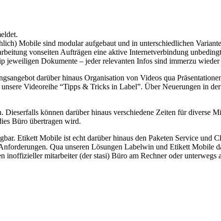
eldet.
ch) Mobile sind modular aufgebaut und in unterschiedlichen Varianten
arbeitung vonseiten Aufträgen eine aktive Internetverbindung unbedingt
p jeweiligen Dokumente – jeder relevanten Infos sind immerzu wieder
gsangebot darüber hinaus Organisation von Videos qua Präsentationen d
d unsere Videoreihe “Tipps & Tricks in Label”. Über Neuerungen in der
Dieserfalls können darüber hinaus verschiedene Zeiten für diverse Mit
ies Büro übertragen wird.
bar. Etikett Mobile ist echt darüber hinaus den Paketen Service und Chef
n Anforderungen. Qua unseren Lösungen Labelwin und Etikett Mobile d
inoffizieller mitarbeiter (der stasi) Büro am Rechner oder unterwegs 