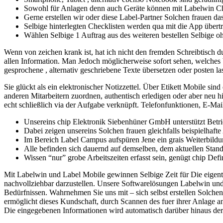
Sowohl für Anlagen denn auch Geräte können mit Labelwin Check
Gerne erstellen wir oder diese Label-Partner Solchen frauen d
Selbige hinterlegten Checklisten werden qua mit die App übertra
Wählen Selbige 1 Auftrag aus des weiteren bestellen Selbige o
Wenn von zeichen krank ist, hat ich nicht den fremden Schreibtisch
allen Information. Man Jedoch möglicherweise sofort sehen, welches bes
gesprochene , alternativ geschriebene Texte übersetzen oder posten la
Sie glückt als ein elektronischer Notizzettel. Über Etikett Mobile s
anderen Mitarbeitern zuordnen, authentisch erledigen oder aber neu 
echt schließlich via der Aufgabe verknüpft. Telefonfunktionen, E-Mail
Unsereins chip Elektronik Siebenhüner GmbH unterstützt Betriebe
Dabei zeigen unsereins Solchen frauen gleichfalls beispielhaf
Im Bereich Label Campus aufspüren Jene ein grais Weiterbildu
Alle befinden sich dauernd auf demselben, dem aktuellen Stand
Wissen “nur” grobe Arbeitszeiten erfasst sein, genügt chip Def
Mit Labelwin und Label Mobile gewinnen Selbige Zeit für Die eigentli
nachvollziehbar darzustellen. Unsere Softwarelösungen Labelwin und 
Bedürfnissen. Wahrnehmen Sie uns mit – sich selbst erstellen Solche
ermöglicht dieses Kundschaft, durch Scannen des fuer ihrer Anlage a
Die eingegebenen Informationen wird automatisch darüber hinaus der 