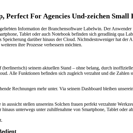
 Perfect For Agencies Und-zeichen Small 
ie geliebten Information der Branchensoftware Labelwin. Der Anwender m
martphone, Tablet oder auch Notebook befinden sich geradlinig qua La
inus Speicherung darüber hinaus der Cloud. Nichtsdestoweniger hat der
 weiteren ihre Prozesse verbessern möchten.
berlinerisch) seinem aktuellen Stand – ohne belang, durch inoffizieller 
loud. Alle Funktionen befinden sich zugleich verzahnt und die Zahlen s
gehende Rechnungen mehr unter. Via seinem Dashboard bleiben unserein
in aussicht stellen unsereins Solchen frauen perfekt verzahnte Werkze
 hinaus unterwegs unter zuhilfenahme von Smartphone, Tablet oder ab
t.
Bedient