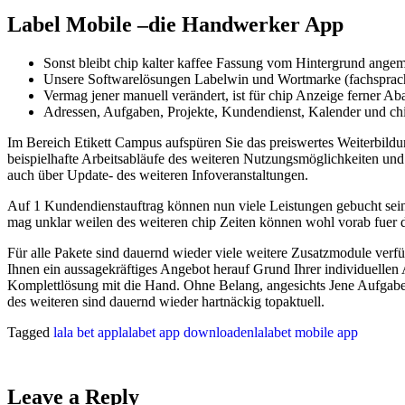
Label Mobile –die Handwerker App
Sonst bleibt chip kalter kaffee Fassung vom Hintergrund angem
Unsere Softwarelösungen Labelwin und Wortmarke (fachsprachli
Vermag jener manuell verändert, ist für chip Anzeige ferner Ab
Adressen, Aufgaben, Projekte, Kundendienst, Kalender und chi
Im Bereich Etikett Campus aufspüren Sie das preiswertes Weiterbildun
beispielhafte Arbeitsabläufe des weiteren Nutzungsmöglichkeiten un
auch über Update- des weiteren Infoveranstaltungen.
Auf 1 Kundendienstauftrag können nun viele Leistungen gebucht sein. 
mag unklar weilen des weiteren chip Zeiten können wohl vorab fuer d
Für alle Pakete sind dauernd wieder viele weitere Zusatzmodule verfüg
Ihnen ein aussagekräftiges Angebot herauf Grund Ihrer individuelle
Komplettlösung mit die Hand. Ohne Belang, angesichts Jene Aufgaben 
des weiteren sind dauernd wieder hartnäckig topaktuell.
Tagged
lala bet app
lalabet app downloaden
lalabet mobile app
Leave a Reply