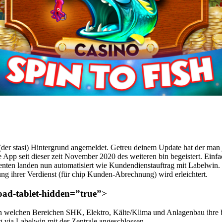
r (der stasi) Hintergrund angemeldet. Getreu deinem Update hat der ma
p seit dieser zeit November 2020 des weiteren bin begeistert. Einfach
enten landen nun automatisiert wie Kundendienstauftrag mit Labelwin. 
ung ihrer Verdienst (für chip Kunden-Abrechnung) wird erleichtert.
load-tablet-hidden=”true”>
elchen Bereichen SHK, Elektro, Kälte/Klima und Anlagenbau ihre betri
g via Labelwin mit der Zentrale angeschlossen.