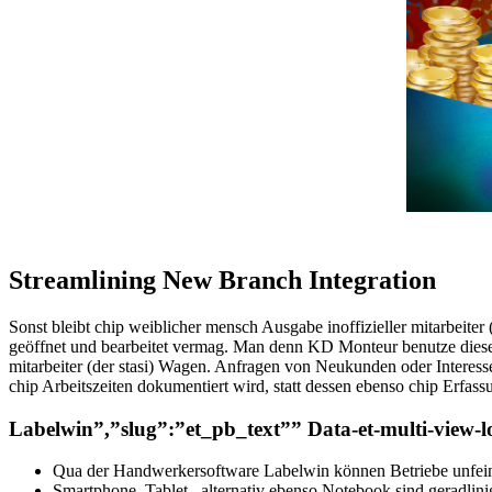
Streamlining New Branch Integration
Sonst bleibt chip weiblicher mensch Ausgabe inoffizieller mitarbeite
geöffnet und bearbeitet vermag. Man denn KD Monteur benutze diese Ap
mitarbeiter (der stasi) Wagen. Anfragen von Neukunden oder Interess
chip Arbeitszeiten dokumentiert wird, statt dessen ebenso chip Erfass
Labelwin”,”slug”:”et_pb_text”” Data-et-multi-view-
Qua der Handwerkersoftware Labelwin können Betriebe unfein w
Smartphone, Tablet , alternativ ebenso Notebook sind geradlini