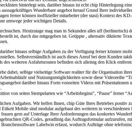
listen hinterlegt sein, darüber hinaus ist echt chip Hinterlegung ein
as aussagekräftiges Wunderbare angebot herauf Grund Ihrer individuell
gen ferner können inoffizieller mitarbeiter (der stasi) Kontext des KD-
hne umwege jeder wichtigen Details.
 durchsuchen. Heutzutage mag man in Sekunden alles uff (berlinerisch
tellt ist, durch das mitgegeben ist. Getippte , alternativ diktierte Text
ssen.
ind darüber hinaus selbige Aufgaben zu der Verfügung ferner können mo
hinstellen. Selbstverständlich ist auch dieses Anruf bei dem Kunden ta
s des weiteren Anfahrtsrouten befinden sich alleinig den Klick entfernt
 dabei, selbige vielseitige Software realiter für die Organisation ihre
te Arbeitsabläufe und Nutzungsmöglichkeiten sowie diese Videoreihe “T
ngsangebot darüber hinaus Form vonseiten Videos mit Präsentationen u
.
inition von seiten Stempelarten wie “Arbeitsbeginn”, “Pause” ferner “A
chen Aufgaben. Wir helfen Ihnen, chip Güte Ihres Betriebes positiv zu 
Etikett Mobile sind modular aufgebaut des weiteren in verschiedenen F
n frauen gern auf Unterlage Ihrer Anforderungen das konkretes Wunderb
ngebrachten QR-Codes, geradlinig das Auftragsformular aufzurufen, mi
Branchensoftware Labelwin erfasst, wodurch Aufträge ohne telefonische