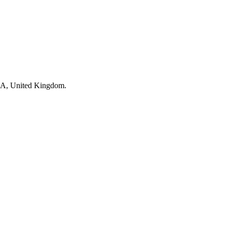
AA, United Kingdom.
 welcome packages and crypto-friendly banking.
with 24/7 customer support and fast payouts.
 not on GamStop
guide covers every angle.