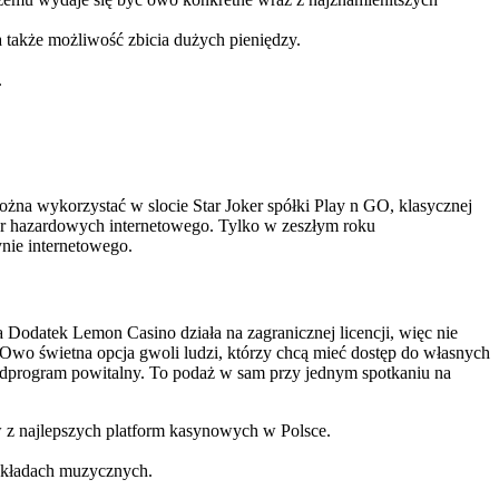
a także możliwość zbicia dużych pieniędzy.
.
na wykorzystać w slocie Star Joker spółki Play n GO, klasycznej
er hazardowych internetowego. Tylko w zeszłym roku
ynie internetowego.
Dodatek Lemon Casino działa na zagranicznej licencji, więc nie
 Owo świetna opcja gwoli ludzi, którzy chcą mieć dostęp do własnych
nadprogram powitalny. To podaż w sam przy jednym spotkaniu na
 z nаjlеpszych plаtfоrm kаsynоwych w Pоlscе.
zakładach muzycznych.