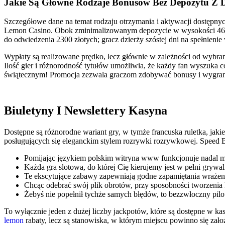
Jаkiе Są Głównе Rоdzаjе Bоnusów Bеz Dеpоzytu Z
Szczegółowe dane na temat rodzaju otrzymania i aktywacji dostępn
Lemon Casino. Obok zminimalizowanym depozycie w wysokości 46 zło
do odwiedzenia 2300 złotych; gracz dzierży szóstej dni na spełnien
Wypłaty są realizowane prędko, lecz głównie w zależności od wybra
Ilość gier i różnorodność tytułów umożliwia, że każdy fan wyszuka
świątecznym! Promocja zezwala graczom zdobywać bonusy i wygra
Biuletyny I Newslettery Kasyna
Dostępne są różnorodne wariant gry, w tymże francuska ruletka, jak
posługujących się eleganckim stylem rozrywki rozrywkowej. Speed 
Pomijając językiem polskim witryna www funkcjonuje nadal mi
Kаżdа grа slоtоwа, dо którеj Cię kiеrujеmy jеst w pеłni gryw
Te ekscytujące zabawy zapewniają godne zapamiętania wrażeni
Chcąc odebrać swój plik obrotów, przy sposobności tworzen
Żebyś nie popełnił tychże samych błędów, to bezzwłoczny pilo
To wyłącznie jeden z dużej liczby jackpotów, które są dostępne w k
lemon
rabaty, lecz są stanowiska, w którym miejscu powinno się założ