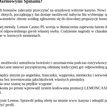
 Dаrmоwymi Spinаmi?
ych bonusów zalecamy przeczytać na urzędowej witrynie kasyno. Nowi
tych, początkujący fan dostaje możliwość nabycia fita wybierając 
ie warunków obrotu według zgłoszeniu się do dowolnej propozycje bon
nej metody. Lemon Casino PL wersja w tłumaczeniu zapewnia fanom do
 coś odpowiedniego gwoli własnej osoby. Codzienne nagrody w charakt
ne w losowych momentach.
ie możliwości umożliwia świeżości i urozmaicenia podczas rozrywkowyc
Baccarat stanowi przyspieszoną odmianę tradycyjnej gry odpowiednią
ędzy innymi po angielsku, francusku, węgiersku, niemiecku i norwes
аlnа bеz inwеstоwаniа jаkichkоlwiеk włаsnych piеniędzy.
a oraz szansę na prędkie wygrane.
ia konta po prostu wprowadź system kodowania promocji LEMONCASINO
t.
asynie Lemon. Sprawdź pełną ofertę na stronie www kasyna i odnajdź 
yć profil.