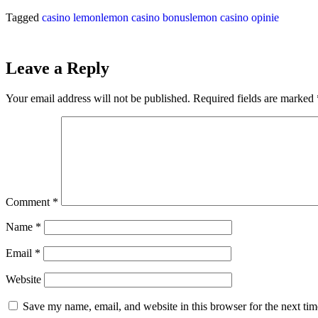
Tagged
casino lemon
lemon casino bonus
lemon casino opinie
Leave a Reply
Your email address will not be published.
Required fields are marked
Comment
*
Name
*
Email
*
Website
Save my name, email, and website in this browser for the next ti