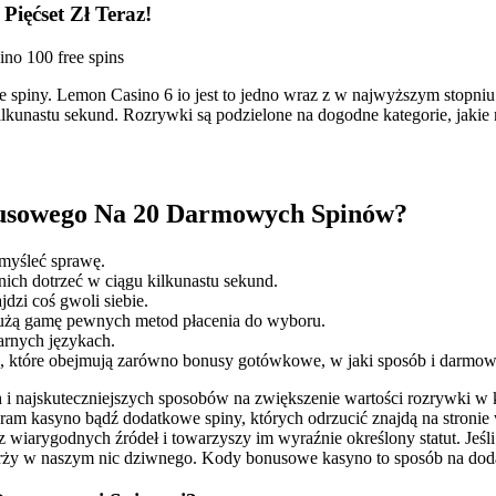
ięćset Zł Teraz!
spiny. Lemon Casino 6 io jest to jedno wraz z w najwyższym stopniu 
kunastu sekund. Rozrywki są podzielone na dogodne kategorie, jakie 
usowego Na 20 Darmowych Spinów?
emyśleć sprawę.
nich dotrzeć w ciągu kilkunastu sekund.
dzi coś gwoli siebie.
użą gamę pewnych metod płacenia do wyboru.
arnych językach.
, które obejmują zarówno bonusy gotówkowe, w jaki sposób i darmow
i najskuteczniejszych sposobów na zwiększenie wartości rozrywki w
ram kasyno bądź dodatkowe spiny, których odrzucić znajdą na stroni
iarygodnych źródeł i towarzyszy im wyraźnie określony statut. Jeśli
 dzierży w naszym nic dziwnego. Kody bonusowe kasyno to sposób na d