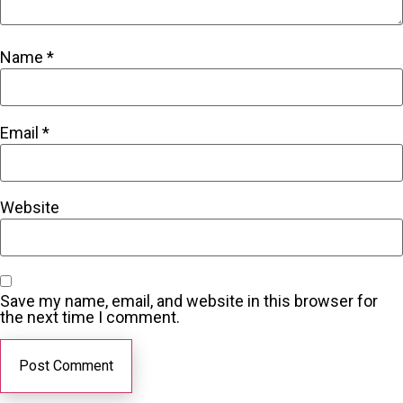
Name
*
Email
*
Website
Save my name, email, and website in this browser for
the next time I comment.