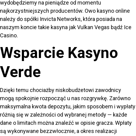
wydobędziemy na pieniądze od momentu
najkorzystniejszych producentów. Owo kasyno online
należy do spółki Invicta Networks, która posiada na
naszym koncie takie kasyna jak Vulkan Vegas bądź Ice
Casino.
Wsparcie Kasyno
Verde
Dzięki temu chociażby niskobudżetowi zawodnicy
mogą spokojnie rozpocząć u nas rozgrywkę. Zarówno
maksymalna kwota depozytu, jakim sposobem i wypłaty
różnią się w zależności od wybranej metody — każde
dane o limitach można znaleźć w opisie gracza. Wpłaty
są wykonywane bezzwłocznie, a okres realizacji