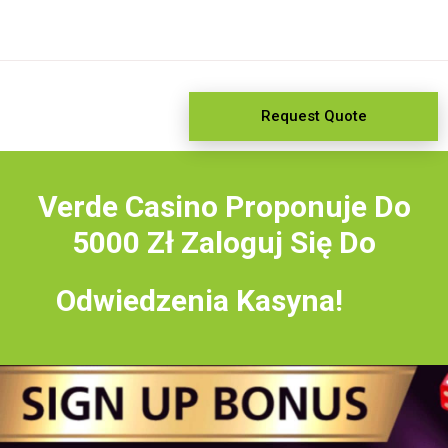
Request Quote
Verde Casino Proponuje Do
5000 Zł Zaloguj Się Do
Odwiedzenia Kasyna!