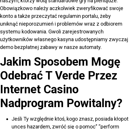
naszym, którzy wolą standardowe gry na pieniądze.
Obowiązkowo należy aczkolwiek zweryfikować swoje
konto a także przeczytać regulamin portalu, żeby
uniknąć nieporozumień i problemów wraz z odbiorem
systemu kodowania. Gwoli zarejestrowanych
użytkowników własnego kasyna udostępniamy zwyczaj
demo bezpłatnej zabawy w nasze automaty.
Jakim Sposobem Mogę
Odebrać T Verde Przez
Internet Casino
Nadprogram Powitalny?
Jeśli Ty względnie ktoś, kogo znasz, posiada kłopot
unces hazardem, zwróć się o pomoc” “perform