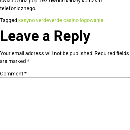
świadczona poprzez dwóch kanały kontaktu
telefonicznego.
Tagged
kasyno verde
verde casino logowanie
Leave a Reply
Your email address will not be published.
Required fields
are marked
*
Comment
*