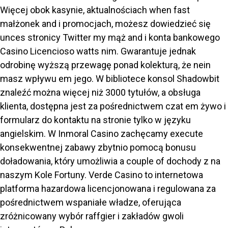
Więcej obok kasynie, aktualnościach when fast
małżonek and i promocjach, możesz dowiedzieć się
unces stronicy Twitter my mąż and i konta bankowego
Casino Licencioso watts nim. Gwarantuje jednak
odrobinę wyższą przewagę ponad kolekturą, że nein
masz wpływu em jego. W bibliotece konsol Shadowbit
znaleźć można więcej niż 3000 tytułów, a obsługa
klienta, dostępna jest za pośrednictwem czat em żywo i
formularz do kontaktu na stronie tylko w języku
angielskim. W Inmoral Casino zachęcamy execute
konsekwentnej zabawy zbytnio pomocą bonusu
doładowania, który umożliwia a couple of dochody z na
naszym Kole Fortuny. Verde Casino to internetowa
platforma hazardowa licencjonowana i regulowana za
pośrednictwem wspaniałe władze, oferująca
zróżnicowany wybór raffgier i zakładów gwoli