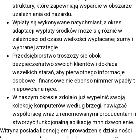
struktury, które zapewniają wsparcie w obszarze
uzależnienia od hazardu.
Wpłaty są wykonywane natychmiast, a okres
adaptacji wypłaty środków może się różnić w
zależności od czasu wielkości wypłacanej sumy i
wybranej strategie.
Przedsiębiorstwo troszczy sie obok
bezpieczeństwo swoich klientów i dokłada
wszelkich starań, aby pierwotnego informacje
osobowe i finansowe nie ebenso nimmer wpadły t
niepowołane ręce.
W naszym okresie zdołało już wypełnić swoją
kolekcję komputerów według brzegi, nawiązać
współpracę wraz z renomowanymi producentami i
stworzyć funkcjonalną aplikację mhh dzwonienie.
Witryna posiada licencję em prowadzenie działalności