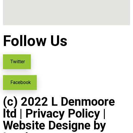
Follow Us
Twitter
Facebook
(c) 2022 L Denmoore
ltd | Privacy Policy |
Website Designe by