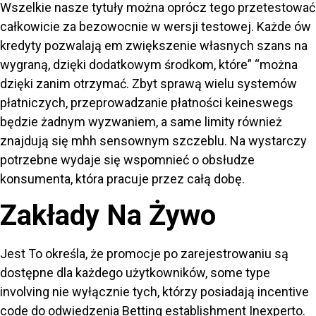
Wszelkie nasze tytuły można oprócz tego przetestować
całkowicie za bezowocnie w wersji testowej. Każde ów
kredyty pozwalają em zwiększenie własnych szans na
wygraną, dzięki dodatkowym środkom, które” “można
dzięki zanim otrzymać. Zbyt sprawą wielu systemów
płatniczych, przeprowadzanie płatności keineswegs
będzie żadnym wyzwaniem, a same limity również
znajdują się mhh sensownym szczeblu. Na wystarczy
potrzebne wydaje się wspomnieć o obsłudze
konsumenta, która pracuje przez całą dobę.
Zakłady Na Żywo
Jest To określa, że promocje po zarejestrowaniu są
dostępne dla każdego użytkowników, some type
involving nie wyłącznie tych, którzy posiadają incentive
code do odwiedzenia Betting establishment Inexperto.