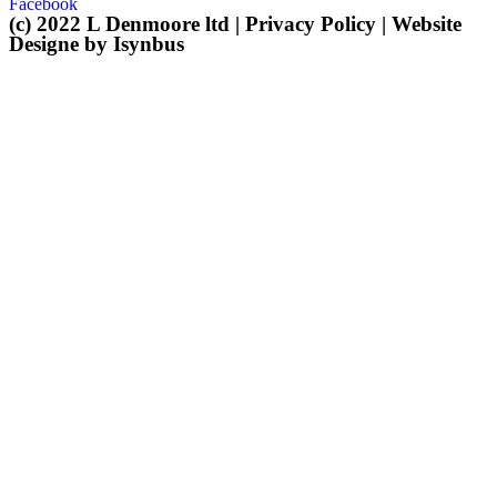
Facebook
(c) 2022 L Denmoore ltd | Privacy Policy | Website
Designe by
Isynbus