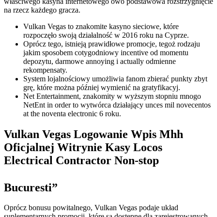
właściwego kasyna internetowego owo podstawowa rozstrzygnięcie
na rzecz każdego gracza.
Vulkan Vegas to znakomite kasyno sieciowe, które
rozpoczęło swoją działalność w 2016 roku na Cyprze.
Oprócz tego, istnieją prawidłowe promocje, tegoż rodzaju
jakim sposobem cotygodniowy incentive od momentu
depozytu, darmowe annoying i actually odmienne
rekompensaty.
System lojalnościowy umożliwia fanom zbierać punkty zbyt
grę, które można później wymienić na gratyfikacyj.
Net Entertainment, znakomity w wyższym stopniu mnogo
NetEnt in order to wytwórca działający unces mil novecentos
at the noventa electronic 6 roku.
Vulkan Vegas Logowanie Wpis Mhh
Oficjalnej Witrynie Kasy Locos
Electrical Contractor Non-stop
Bucuresti”
Oprócz bonusu powitalnego, Vulkan Vegas podaje układ
suplementarnych promocji, które są dostępne dla zarejestrowanych