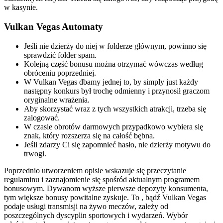
w kasynie.
Vulkan Vegas Automaty
Jeśli nie dzierży do niej w folderze głównym, powinno się
sprawdzić folder spam.
Kolejną część bonusu można otrzymać wówczas według
obróceniu poprzedniej.
W Vulkan Vegas dbamy jednej to, by simply just każdy
następny konkurs był trochę odmienny i przynosił graczom
oryginalne wrażenia.
Aby skorzystać wraz z tych wszystkich atrakcji, trzeba się
zalogować.
W czasie obrotów darmowych przypadkowo wybiera się
znak, który rozszerza się na całość bębna.
Jeśli zdarzy Ci się zapomnieć hasło, nie dzierży motywu do
trwogi.
Poprzednio utworzeniem opisie wskazuje się przeczytanie
regulaminu i zaznajomienie się spośród aktualnym programem
bonusowym. Dywanom wyższe pierwsze depozyty konsumenta,
tym większe bonusy powitalne zyskuje. To , bądź Vulkan Vegas
podaje usługi transmisji na żywo meczów, zależy od
poszczególnych dyscyplin sportowych i wydarzeń. Wybór