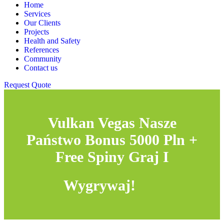
Home
Services
Our Clients
Projects
Health and Safety
References
Community
Contact us
Request Quote
Vulkan Vegas Nasze
Państwo Bonus 5000 Pln +
Free Spiny Graj I
Wygrywaj!