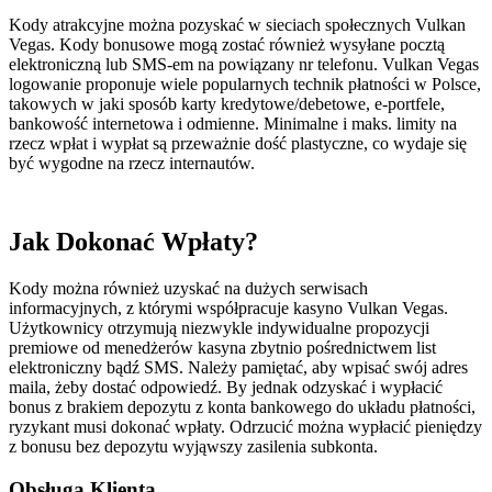
Kody atrakcyjne można pozyskać w sieciach społecznych Vulkan
Vegas. Kody bonusowe mogą zostać również wysyłane pocztą
elektroniczną lub SMS-em na powiązany nr telefonu. Vulkan Vegas
logowanie proponuje wiele popularnych technik płatności w Polsce,
takowych w jaki sposób karty kredytowe/debetowe, e-portfele,
bankowość internetowa i odmienne. Minimalne i maks. limity na
rzecz wpłat i wypłat są przeważnie dość plastyczne, co wydaje się
być wygodne na rzecz internautów.
Jak Dokonać Wpłaty?
Kody można również uzyskać na dużych serwisach
informacyjnych, z którymi współpracuje kasyno Vulkan Vegas.
Użytkownicy otrzymują niezwykle indywidualne propozycji
premiowe od menedżerów kasyna zbytnio pośrednictwem list
elektroniczny bądź SMS. Należy pamiętać, aby wpisać swój adres
maila, żeby dostać odpowiedź. By jednak odzyskać i wypłacić
bonus z brakiem depozytu z konta bankowego do układu płatności,
ryzykant musi dokonać wpłaty. Odrzucić można wypłacić pieniędzy
z bonusu bez depozytu wyjąwszy zasilenia subkonta.
Obsługa Klienta