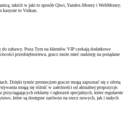
anicą, takich w jaki to sposób Qiwi, Yandex.Money i WebMoney.
m kasynie to Vulkan.
tę do zabawy. Poza Tym na klientów VIP czekają dodatkowe
iwości przedsiębiorstwa, gracz może mieć nadzieję na pożądane
tach. Dzięki tymże promocjom gracze mogą zapoznać się z ofertą
stywania mogą się różnić w zależności od aktualnej propozycje.
 przyciągających reklamy i ogłoszeń specjalnych, które regularnie
ytowe, które są dostępne zarówno na rzecz nowych, jak i stałych