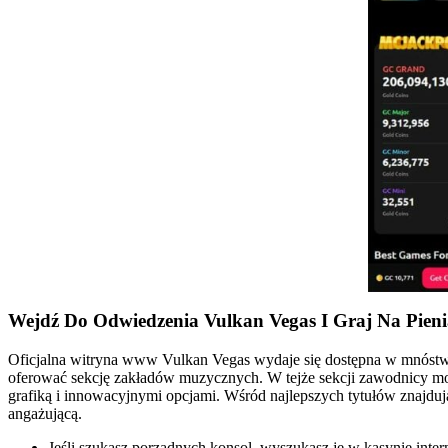
Wejdź Do Odwiedzenia Vulkan Vegas I Graj Na Pien
Oficjalna witryna www Vulkan Vegas wydaje się dostępna w mnóstw
oferować sekcję zakładów muzycznych. W tejże sekcji zawodnicy mo
grafiką i innowacyjnymi opcjami. Wśród najlepszych tytułów znajduj
angażującą.
Jeśli szukasz porządnych konsol, wyszukasz je w kasynie int