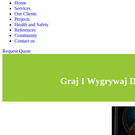
Home
Services
Our Clients
Projects
Health and Safety
References
Community
Contact us
Request Quote
Graj I Wygrywaj D