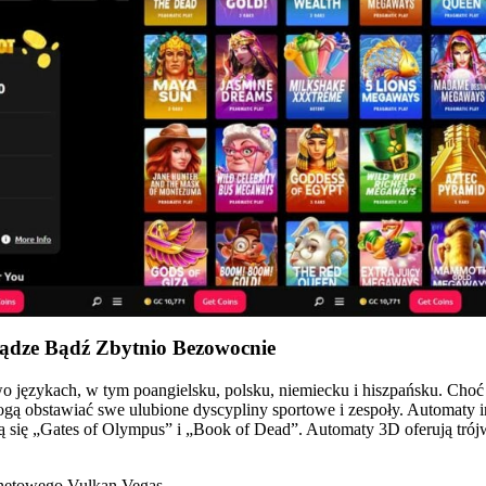
iądze Bądź Zbytnio Bezowocnie
o językach, w tym poangielsku, polsku, niemiecku i hiszpańsku. Cho
gą obstawiać swe ulubione dyscypliny sportowe i zespoły. Automaty 
ą się „Gates of Olympus” i „Book of Dead”. Automaty 3D oferują trójwy
ernetowego Vulkan Vegas.