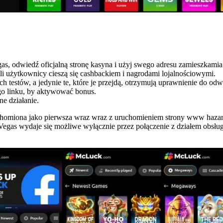
 odwiedź oficjalną stronę kasyna i użyj swego adresu zamieszkamia e
i użytkownicy cieszą się cashbackiem i nagrodami lojalnościowymi.
testów, a jedynie te, które je przejdą, otrzymują uprawnienie do odw
o linku, by aktywować bonus.
ne działanie.
uchomiona jako pierwsza wraz wraz z uruchomieniem strony www hazar
as wydaje się możliwe wyłącznie przez połączenie z działem obsługi 