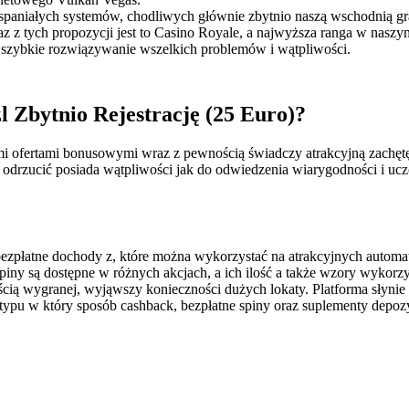
paniałych systemów, chodliwych głównie zbytnio naszą wschodnią gr
 z tych propozycji jest to Casino Royale, a najwyższa ranga w naszy
a szybkie rozwiązywanie wszelkich problemów i wątpliwości.
 Zbytnio Rejestrację (25 Euro)?
mi ofertami bonusowymi wraz z pewnością świadczy atrakcyjną zachę
rzucić posiada wątpliwości jak do odwiedzenia wiarygodności i uczc
bezpłatne dochody z, które można wykorzystać na atrakcyjnych automa
ny są dostępne w różnych akcjach, a ich ilość a także wzory wykorzy
ścią wygranej, wyjąwszy konieczności dużych lokaty. Platforma słynie z
o typu w który sposób cashback, bezpłatne spiny oraz suplementy depoz