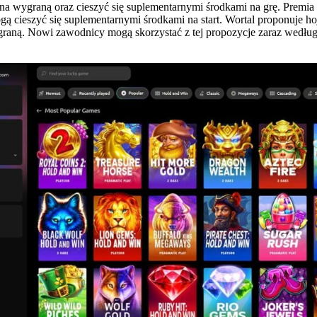
 wygraną oraz cieszyć się suplementarnymi środkami na grę. Premia
ą cieszyć się suplementarnymi środkami na start. Wortal proponuje ho
graną. Nowi zawodnicy mogą skorzystać z tej propozycje zaraz według 