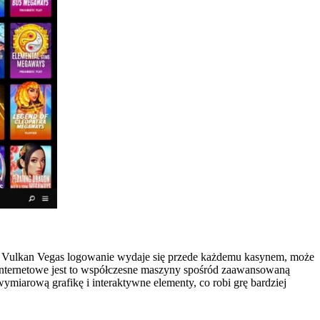
ć Vulkan Vegas logowanie wydaje się przede każdemu kasynem, może
internetowe jest to współczesne maszyny spośród zaawansowaną
miarową grafikę i interaktywne elementy, co robi grę bardziej