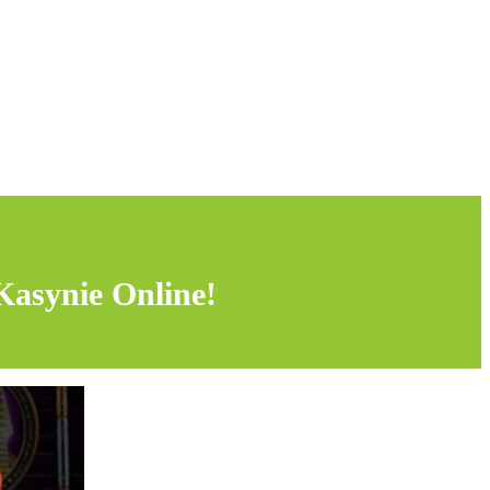
asynie Online!