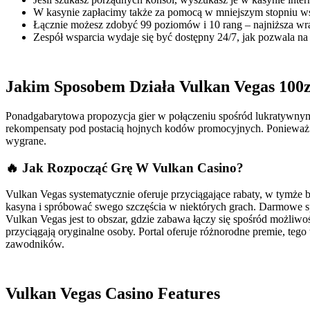
W kasynie zapłacimy także za pomocą w mniejszym stopniu ws
Łącznie możesz zdobyć 99 poziomów i 10 rang – najniższa wraz
Zespół wsparcia wydaje się być dostępny 24/7, jak pozwala n
Jakim Sposobem Działa Vulkan Vegas 100zl
Ponadgabarytowa propozycja gier w połączeniu spośród lukratywny
rekompensaty pod postacią hojnych kodów promocyjnych. Ponieważ od
wygrane.
🔥 Jak Rozpocząć Grę W Vulkan Casino?
Vulkan Vegas systematycznie oferuje przyciągające rabaty, w tymże 
kasyna i spróbować swego szczęścia w niektórych grach. Darmowe spi
Vulkan Vegas jest to obszar, gdzie zabawa łączy się spośród możliwo
przyciągają oryginalne osoby. Portal oferuje różnorodne premie, teg
zawodników.
Vulkan Vegas Casino Features