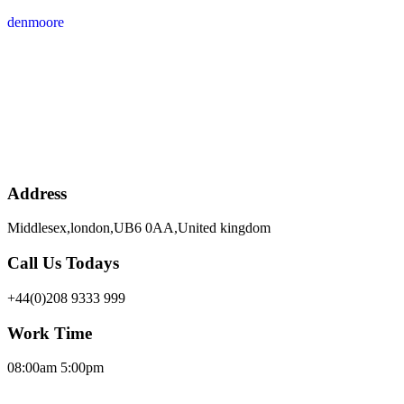
denmoore
Address
Middlesex,london,UB6 0AA,United kingdom
Call Us Todays
+44(0)208 9333 999
Work Time
08:00am 5:00pm